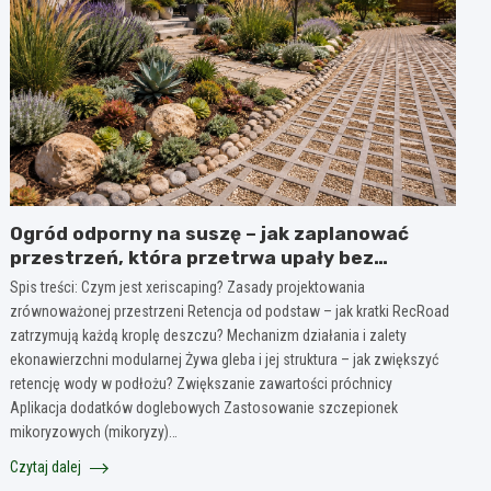
Ogród odporny na suszę – jak zaplanować
przestrzeń, która przetrwa upały bez
marnowania wody?
Spis treści: Czym jest xeriscaping? Zasady projektowania
zrównoważonej przestrzeni Retencja od podstaw – jak kratki RecRoad
zatrzymują każdą kroplę deszczu? Mechanizm działania i zalety
ekonawierzchni modularnej Żywa gleba i jej struktura – jak zwiększyć
retencję wody w podłożu? Zwiększanie zawartości próchnicy
Aplikacja dodatków doglebowych Zastosowanie szczepionek
mikoryzowych (mikoryzy)…
Czytaj dalej