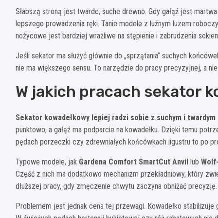
Słabszą stroną jest twarde, suche drewno. Gdy gałąź jest martw
lepszego prowadzenia ręki. Tanie modele z luźnym luzem roboczy
nożycowe jest bardziej wrażliwe na stępienie i zabrudzenia sokie
Jeśli sekator ma służyć głównie do „sprzątania” suchych końców
nie ma większego sensu. To narzędzie do pracy precyzyjnej, a nie
W jakich pracach sekator
Sekator kowadełkowy lepiej radzi sobie z suchym i twardy
punktowo, a gałąź ma podparcie na kowadełku. Dzięki temu potrzeb
pędach porzeczki czy zdrewniałych końcówkach ligustru to po pr
Typowe modele, jak
Gardena Comfort SmartCut Anvil
lub
Wolf
Część z nich ma dodatkowo mechanizm przekładniowy, który zwielo
dłuższej pracy, gdy zmęczenie chwytu zaczyna obniżać precyzję.
Problemem jest jednak cena tej przewagi. Kowadełko stabilizuje g