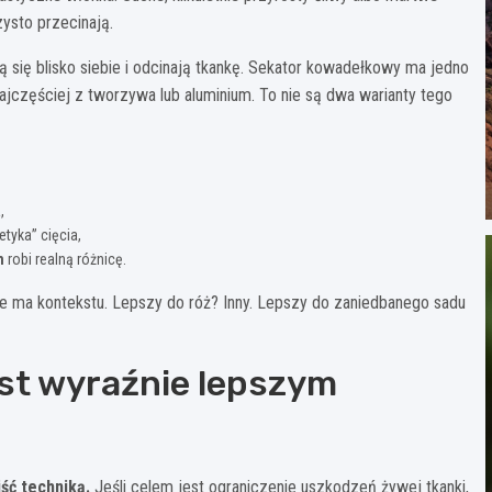
zysto przecinają.
ą się blisko siebie i odcinają tkankę. Sekator kowadełkowy ma jedno
najczęściej z tworzywa lub aluminium. To nie są dwa warianty tego
,
etyka” cięcia,
m
robi realną różnicę.
 nie ma kontekstu. Lepszy do róż? Inny. Lepszy do zaniedbanego sadu
st wyraźnie lepszym
ść techniką.
Jeśli celem jest ograniczenie uszkodzeń żywej tkanki,