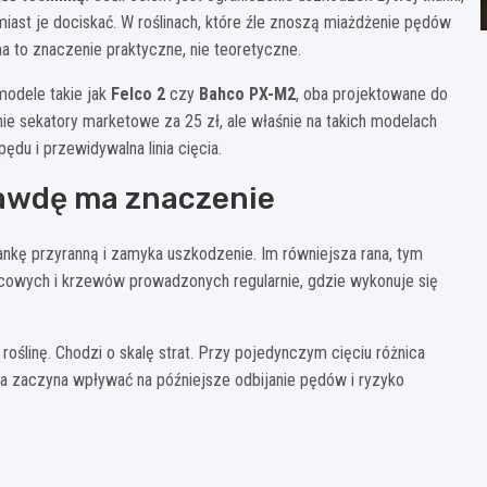
iast je dociskać. W roślinach, które źle znoszą miażdżenie pędów
a to znaczenie praktyczne, nie teoretyczne.
odele takie jak
Felco 2
czy
Bahco PX-M2
, oba projektowane do
anie sekatory marketowe za 25 zł, ale właśnie na takich modelach
ędu i przewidywalna linia cięcia.
rawdę ma znaczenie
tkankę przyranną i zamyka uszkodzenie. Im równiejsza rana, tym
ocowych i krzewów prowadzonych regularnie, gdzie wykonuje się
oślinę. Chodzi o skalę strat. Przy pojedynczym cięciu różnica
a zaczyna wpływać na późniejsze odbijanie pędów i ryzyko