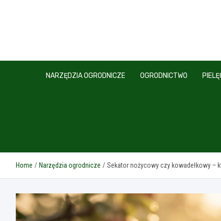
Skip
to
content
NARZĘDZIA OGRODNICZE
OGRODNICTWO
PIEL
Home
Narzędzia ogrodnicze
Sekator nożycowy czy kowadełkowy – kt