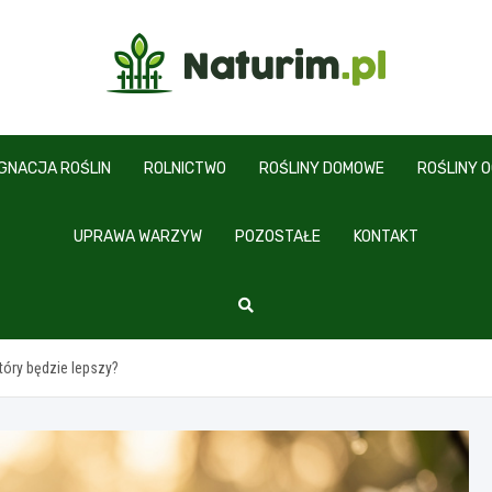
www.naturim.pl
ĘGNACJA ROŚLIN
ROLNICTWO
ROŚLINY DOMOWE
ROŚLINY 
UPRAWA WARZYW
POZOSTAŁE
KONTAKT
óry będzie lepszy?