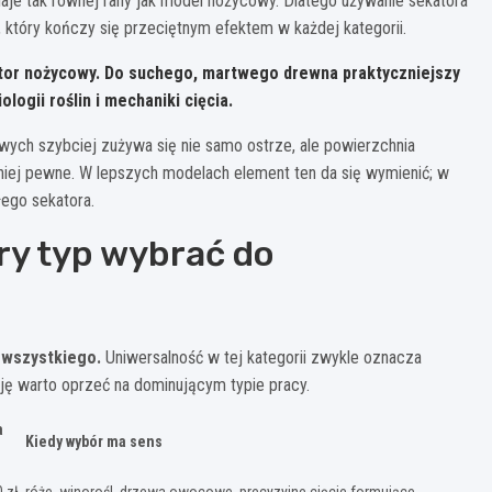
aje tak równej rany jak model nożycowy. Dlatego używanie sekatora
który kończy się przeciętnym efektem w każdej kategorii.
ator nożycowy. Do suchego, martwego drewna praktyczniejszy
logii roślin i mechaniki cięcia.
wych szybciej zużywa się nie samo ostrze, ale powierzchnia
 mniej pewne. W lepszych modelach element ten da się wymienić; w
ego sekatora.
ry typ wybrać do
 wszystkiego.
Uniwersalność w tej kategorii zwykle oznacza
yzję warto oprzeć na dominującym typie pracy.
a
Kiedy wybór ma sens
 zł
róże, winorośl, drzewa owocowe, precyzyjne cięcie formujące