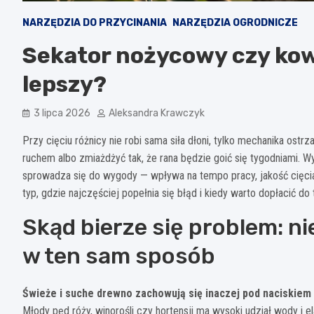
NARZĘDZIA DO PRZYCINANIA
NARZĘDZIA OGRODNICZE
Sekator nożycowy czy kow
lepszy?
3 lipca 2026
Aleksandra Krawczyk
Przy cięciu różnicy nie robi sama siła dłoni, tylko mechanika ost
ruchem albo zmiażdżyć tak, że rana będzie goić się tygodniami. 
sprowadza się do wygody — wpływa na tempo pracy, jakość cięcia i 
typ, gdzie najczęściej popełnia się błąd i kiedy warto dopłacić do 
Skąd bierze się problem: ni
w ten sam sposób
Świeże i suche drewno zachowują się inaczej pod naciskiem 
Młody pęd róży, winorośli czy hortensji ma wysoki udział wody i e