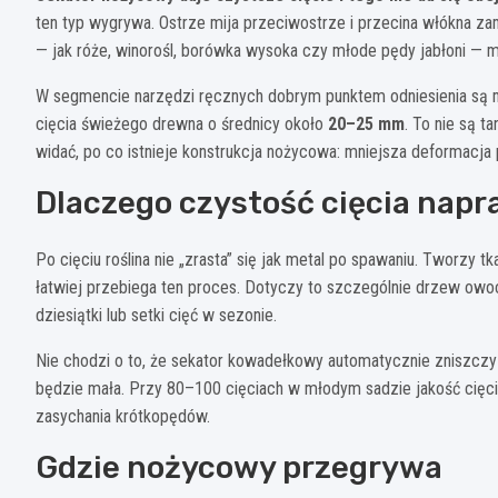
ten typ wygrywa. Ostrze mija przeciwostrze i przecina włókna zam
— jak róże, winorośl, borówka wysoka czy młode pędy jabłoni — m
W segmencie narzędzi ręcznych dobrym punktem odniesienia są m
cięcia świeżego drewna o średnicy około
20–25 mm
. To nie są t
widać, po co istnieje konstrukcja nożycowa: mniejsza deformacja p
Dlaczego czystość cięcia nap
Po cięciu roślina nie „zrasta” się jak metal po spawaniu. Tworzy 
łatwiej przebiega ten proces. Dotyczy to szczególnie drzew ow
dziesiątki lub setki cięć w sezonie.
Nie chodzi o to, że sekator kowadełkowy automatycznie zniszczy r
będzie mała. Przy 80–100 cięciach w młodym sadzie jakość cięci
zasychania krótkopędów.
Gdzie nożycowy przegrywa