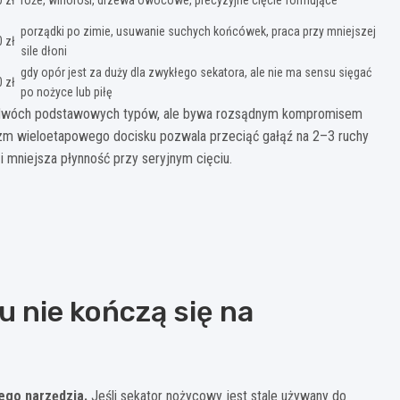
porządki po zimie, usuwanie suchych końcówek, praca przy mniejszej
 zł
sile dłoni
gdy opór jest za duży dla zwykłego sekatora, ale nie ma sensu sięgać
 zł
po nożyce lub piłę
iem dwóch podstawowych typów, ale bywa rozsądnym kompromisem
izm wieloetapowego docisku pozwala przeciąć gałąź na 2–3 ruchy
 mniejsza płynność przy seryjnym cięciu.
 nie kończą się na
ego narzędzia.
Jeśli sekator nożycowy jest stale używany do