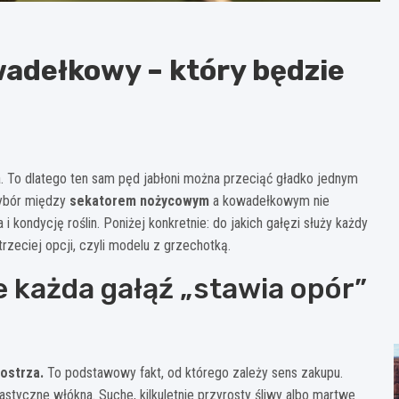
adełkowy – który będzie
rza. To dlatego ten sam pęd jabłoni można przeciąć gładko jednym
Wybór między
sekatorem nożycowym
a kowadełkowym nie
kondycję roślin. Poniżej konkretnie: do jakich gałęzi służy każdy
trzeciej opcji, czyli modelu z grzechotką.
e każda gałąź „stawia opór”
ostrza.
To podstawowy fakt, od którego zależy sens zakupu.
lastyczne włókna. Suche, kilkuletnie przyrosty śliwy albo martwe