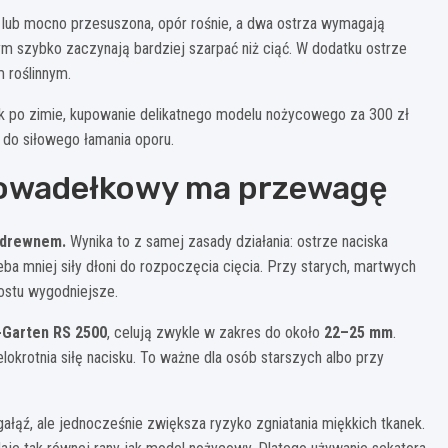
a lub mocno przesuszona, opór rośnie, a dwa ostrza wymagają
m szybko zaczynają bardziej szarpać niż ciąć. W dodatku ostrze
m roślinnym.
ek po zimie, kupowanie delikatnego modelu nożycowego za 300 zł
 do siłowego łamania oporu.
 kowadełkowy ma przewagę
m drewnem.
Wynika to z samej zasady działania: ostrze naciska
a mniej siły dłoni do rozpoczęcia cięcia. Przy starych, martwych
ostu wygodniejsze.
-Garten RS 2500
, celują zwykle w zakres do około
22–25 mm
.
krotnia siłę nacisku. To ważne dla osób starszych albo przy
ałąź, ale jednocześnie zwiększa ryzyko zgniatania miękkich tkanek.