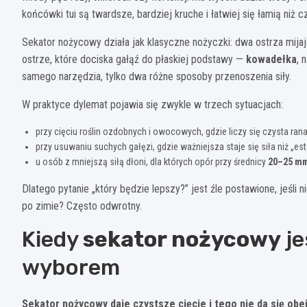
końcówki tui są twardsze, bardziej kruche i łatwiej się łamią niż c
Sekator nożycowy działa jak klasyczne nożyczki: dwa ostrza mijaj
ostrze, które dociska gałąź do płaskiej podstawy —
kowadełka
, 
samego narzędzia, tylko dwa różne sposoby przenoszenia siły.
W praktyce dylemat pojawia się zwykle w trzech sytuacjach:
przy cięciu roślin ozdobnych i owocowych, gdzie liczy się czysta rana
przy usuwaniu suchych gałęzi, gdzie ważniejsza staje się siła niż „est
u osób z mniejszą siłą dłoni, dla których opór przy średnicy
20–25 m
Dlatego pytanie „który będzie lepszy?” jest źle postawione, jeśli
po zimie? Często odwrotny.
Kiedy
sekator nożycowy
je
wyborem
Sekator nożycowy daje czystsze cięcie i tego nie da się obej