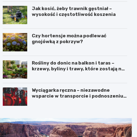
Jak kosić, żeby trawnik gęstniał –
wysokość i częstotliwość koszenia
Czy hortensje można podlewać
gnojówką z pokrzyw?
Rośliny do donic na balkon i taras –
krzewy, byliny i trawy, które zostają na
lata
Wyciągarka ręczna – niezawodne
wsparcie w transporcie i podnoszeniu
ciężkich ładunków