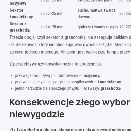
nożycowy
Sekator
suche, martwe, twarde
do 22–25 mm
50–250
kowadełkowy
drewno
Sekator z
do 24–28 mm
grubsze i twardsze pędy
70–220
grzechotką
Trzecia opcja, czyli sekator z grzechotką, nie zastępuje całk
dla działkowca, który nie chce kupować dwóch narzędzi. Mechan
zamiast jednego mocnego. Minusem jest wolniejsze tempo pracy i
Z perspektywy użytkownika można to uprościć tak:
przewaga roślin żywych i formowania —
nożycowy
,
przewaga suchych gałęzi i prac porządkowych —
kowadełkowy
,
jedno narzędzie dla słabszego chwytu — rozważyć
grzechotkę
.
Konsekwencje złego wyboru
niewygodzie
Zły typ sekatora obniża jakość pracy i skraca żywotność sam