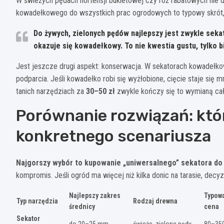
W świeżych pędach hortensji bukietowej czy róż rabatowych nie d
kowadełkowego do wszystkich prac ogrodowych to typowy skrót, 
Do żywych, zielonych pędów najlepszy jest zwykle sek
okazuje się kowadełkowy. To nie kwestia gustu, tylko bio
Jest jeszcze drugi aspekt: konserwacja. W sekatorach kowadełko
podparcia. Jeśli kowadełko robi się wyżłobione, cięcie staje się
tanich narzędziach za
30–50 zł
zwykle kończy się to wymianą cał
Porównanie rozwiązań: któ
konkretnego scenariusza
Najgorszy wybór to kupowanie „uniwersalnego” sekatora do
kompromis. Jeśli ogród ma więcej niż kilka donic na tarasie, dec
Najlepszy zakres
Typow
Typ narzędzia
Rodzaj drewna
średnicy
cena
Sekator
do 20–25 mm
świeże, zielone pędy
80–350