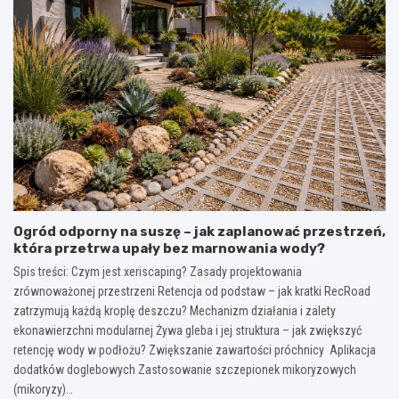
Ogród odporny na suszę – jak zaplanować przestrzeń,
która przetrwa upały bez marnowania wody?
Spis treści: Czym jest xeriscaping? Zasady projektowania
zrównoważonej przestrzeni Retencja od podstaw – jak kratki RecRoad
zatrzymują każdą kroplę deszczu? Mechanizm działania i zalety
ekonawierzchni modularnej Żywa gleba i jej struktura – jak zwiększyć
retencję wody w podłożu? Zwiększanie zawartości próchnicy Aplikacja
dodatków doglebowych Zastosowanie szczepionek mikoryzowych
(mikoryzy)…