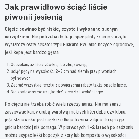
Jak prawidłowo ściąć liście
piwonii jesienią
Cięcie powinno być niskie, czyste i wykonane suchym
narzędziem.
Nie potrzeba do tego specjalistycznego sprzętu.
Wystarczy ostry sekator typu
Fiskars P26
albo nożyce ogrodowe,
jeśli kępa jest bardzo gęsta.
Odczekać, aż liście zżółkną lub zbrązowieją.
Ściąć pędy na wysokości
2–5 cm
nad ziemią przy piwoniach
bylinowych.
Zebrać wszystkie resztki z powierzchni rabaty, także opadłe liście.
Nie zostawiać mokrej „kołdry” z resztek wokół karpy.
Po cięciu nie trzeba robić wielu rzeczy naraz. Nie ma sensu
zasypywać karpy grubą warstwą mokrych liści dębu czy klonu,
jeśli stanowisko jest ciężkie i długo trzyma wilgoć. To sprzyja
gniciu bardziej niż pomaga. W pierwszych
1–2 latach
po sadzeniu
można usypać lekki kopczyk z kory lub kompostu o wysokości