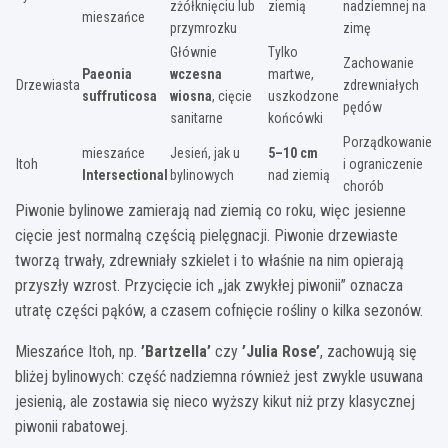
zżółknięciu lub
ziemią
nadziemnej na
mieszańce
przymrozku
zimę
Głównie
Tylko
Zachowanie
Paeonia
wczesna
martwe,
Drzewiasta
zdrewniałych
suffruticosa
wiosna
, cięcie
uszkodzone
pędów
sanitarne
końcówki
Porządkowanie
mieszańce
Jesień, jak u
5–10 cm
Itoh
i ograniczenie
Intersectional
bylinowych
nad ziemią
chorób
Piwonie bylinowe zamierają nad ziemią co roku, więc jesienne
cięcie jest normalną częścią pielęgnacji. Piwonie drzewiaste
tworzą trwały, zdrewniały szkielet i to właśnie na nim opierają
przyszły wzrost. Przycięcie ich „jak zwykłej piwonii” oznacza
utratę części pąków, a czasem cofnięcie rośliny o kilka sezonów.
Mieszańce Itoh, np.
’Bartzella’
czy
’Julia Rose’
, zachowują się
bliżej bylinowych: część nadziemna również jest zwykle usuwana
jesienią, ale zostawia się nieco wyższy kikut niż przy klasycznej
piwonii rabatowej.