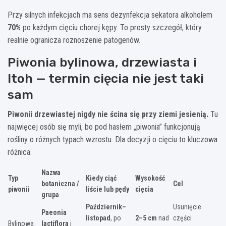
Przy silnych infekcjach ma sens dezynfekcja sekatora alkoholem
70%
po każdym cięciu chorej kępy. To prosty szczegół, który
realnie ogranicza roznoszenie patogenów.
Piwonia bylinowa, drzewiasta i
Itoh — termin cięcia nie jest taki
sam
Piwonii drzewiastej nigdy nie ścina się przy ziemi jesienią.
Tu
najwięcej osób się myli, bo pod hasłem „piwonia” funkcjonują
rośliny o różnych typach wzrostu. Dla decyzji o cięciu to kluczowa
różnica.
Nazwa
Typ
Kiedy ciąć
Wysokość
botaniczna /
Cel
piwonii
liście lub pędy
cięcia
grupa
Październik–
Usunięcie
Paeonia
listopad
, po
2–5 cm
nad
części
Bylinowa
lactiflora
i