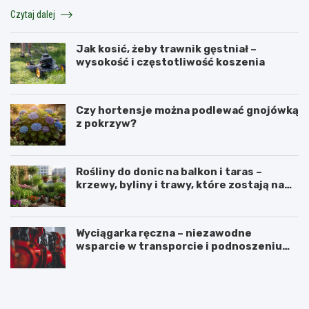
Czytaj dalej
Jak kosić, żeby trawnik gęstniał –
wysokość i częstotliwość koszenia
Czy hortensje można podlewać gnojówką
z pokrzyw?
Rośliny do donic na balkon i taras –
krzewy, byliny i trawy, które zostają na
lata
Wyciągarka ręczna – niezawodne
wsparcie w transporcie i podnoszeniu
ciężkich ładunków
N
P
a
e
j
r
l
u