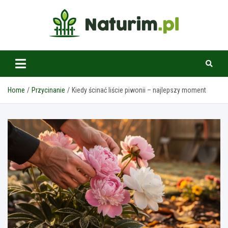
Skip
to
content
www.naturim.pl
Home
Przycinanie
Kiedy ścinać liście piwonii – najlepszy moment