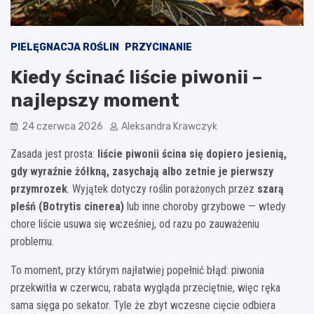
PIELĘGNACJA ROŚLIN
PRZYCINANIE
Kiedy ścinać liście piwonii –
najlepszy moment
24 czerwca 2026
Aleksandra Krawczyk
Zasada jest prosta:
liście piwonii ścina się dopiero jesienią,
gdy wyraźnie żółkną, zasychają albo zetnie je pierwszy
przymrozek
. Wyjątek dotyczy roślin porażonych przez
szarą
pleśń (Botrytis cinerea)
lub inne choroby grzybowe — wtedy
chore liście usuwa się wcześniej, od razu po zauważeniu
problemu.
To moment, przy którym najłatwiej popełnić błąd: piwonia
przekwitła w czerwcu, rabata wygląda przeciętnie, więc ręka
sama sięga po sekator. Tyle że zbyt wczesne cięcie odbiera