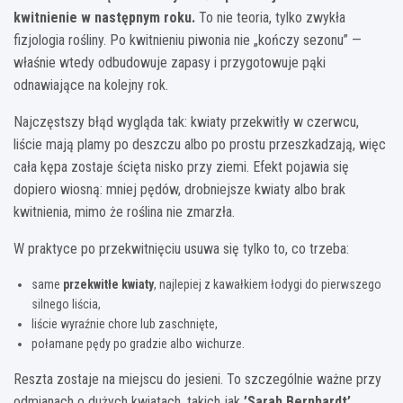
kwitnienie w następnym roku.
To nie teoria, tylko zwykła
fizjologia rośliny. Po kwitnieniu piwonia nie „kończy sezonu” —
właśnie wtedy odbudowuje zapasy i przygotowuje pąki
odnawiające na kolejny rok.
Najczęstszy błąd wygląda tak: kwiaty przekwitły w czerwcu,
liście mają plamy po deszczu albo po prostu przeszkadzają, więc
cała kępa zostaje ścięta nisko przy ziemi. Efekt pojawia się
dopiero wiosną: mniej pędów, drobniejsze kwiaty albo brak
kwitnienia, mimo że roślina nie zmarzła.
W praktyce po przekwitnięciu usuwa się tylko to, co trzeba:
same
przekwitłe kwiaty
, najlepiej z kawałkiem łodygi do pierwszego
silnego liścia,
liście wyraźnie chore lub zaschnięte,
połamane pędy po gradzie albo wichurze.
Reszta zostaje na miejscu do jesieni. To szczególnie ważne przy
odmianach o dużych kwiatach, takich jak
’Sarah Bernhardt’
,