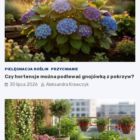
o
w
a
n
i
e
?
PIELĘGNACJA ROŚLIN
PRZYCINANIE
Czy hortensje można podlewać gnojówką z pokrzyw?
30 lipca 2026
Aleksandra Krawczyk