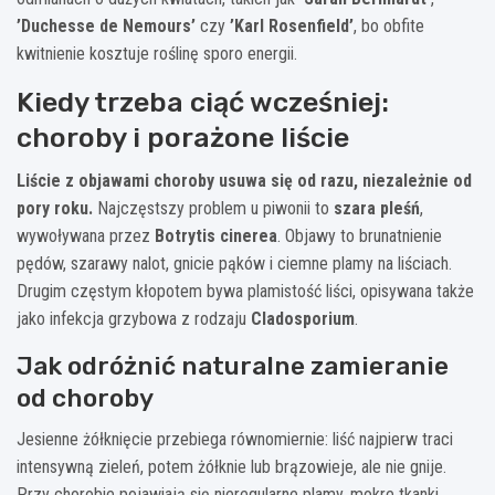
’Duchesse de Nemours’
czy
’Karl Rosenfield’
, bo obfite
kwitnienie kosztuje roślinę sporo energii.
Kiedy trzeba ciąć wcześniej:
choroby i porażone liście
Liście z objawami choroby usuwa się od razu, niezależnie od
pory roku.
Najczęstszy problem u piwonii to
szara pleśń
,
wywoływana przez
Botrytis cinerea
. Objawy to brunatnienie
pędów, szarawy nalot, gnicie pąków i ciemne plamy na liściach.
Drugim częstym kłopotem bywa plamistość liści, opisywana także
jako infekcja grzybowa z rodzaju
Cladosporium
.
Jak odróżnić naturalne zamieranie
od choroby
Jesienne żółknięcie przebiega równomiernie: liść najpierw traci
intensywną zieleń, potem żółknie lub brązowieje, ale nie gnije.
Przy chorobie pojawiają się nieregularne plamy, mokre tkanki,