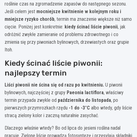
roślinie czas na zgromadzenie zapasów do następnego sezonu.
Jeśli celem jest
mocniejsze kwitnienie w kolejnym roku i
mniejsze ryzyko chorób
, termin ma znaczenie większe niż samo
cięcie. Poniżej jest konkretnie:
kiedy ścinać liście piwonii
, jak
odróżnić zwykłe zamieranie od problemu zdrowotnego i co
zmienia się przy piwoniach bylinowych, drzewiastych oraz grupie
Itoh.
Kiedy ścinać liście piwonii:
najlepszy termin
Liści piwonii nie ścina się od razu po kwitnieniu.
U piwonii
bylinowych, najczęściej z grupy
Paeonia lactiflora
, właściwy
termin przypada zwykle od
października do listopada
, po
pierwszych przymrozkach rzędu
-1 do -3°C
albo wtedy, gdy liście
stracą zielony kolor i zaczną naturalnie zasychać.
Dlaczego właśnie wtedy? Bo od lipca do jesieni roślina nadal
pracuje. Zielone liście prowadzą fotosyntezę i przesyłają składniki