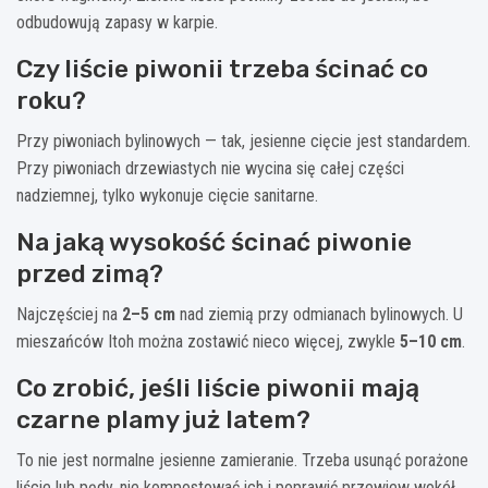
odbudowują zapasy w karpie.
Czy liście piwonii trzeba ścinać co
roku?
Przy piwoniach bylinowych — tak, jesienne cięcie jest standardem.
Przy piwoniach drzewiastych nie wycina się całej części
nadziemnej, tylko wykonuje cięcie sanitarne.
Na jaką wysokość ścinać piwonie
przed zimą?
Najczęściej na
2–5 cm
nad ziemią przy odmianach bylinowych. U
mieszańców Itoh można zostawić nieco więcej, zwykle
5–10 cm
.
Co zrobić, jeśli liście piwonii mają
czarne plamy już latem?
To nie jest normalne jesienne zamieranie. Trzeba usunąć porażone
liście lub pędy, nie kompostować ich i poprawić przewiew wokół