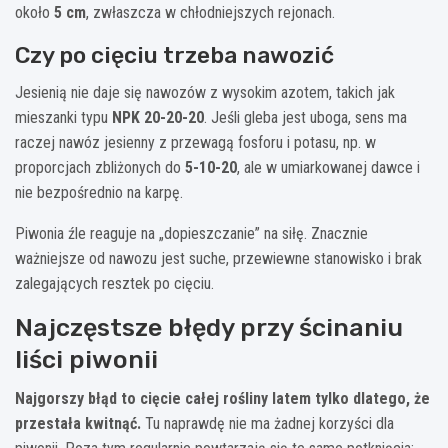
około
5 cm
, zwłaszcza w chłodniejszych rejonach.
Czy po cięciu trzeba nawozić
Jesienią nie daje się nawozów z wysokim azotem, takich jak
mieszanki typu
NPK 20-20-20
. Jeśli gleba jest uboga, sens ma
raczej nawóz jesienny z przewagą fosforu i potasu, np. w
proporcjach zbliżonych do
5-10-20
, ale w umiarkowanej dawce i
nie bezpośrednio na karpę.
Piwonia źle reaguje na „dopieszczanie” na siłę. Znacznie
ważniejsze od nawozu jest suche, przewiewne stanowisko i brak
zalegających resztek po cięciu.
Najczęstsze błędy przy ścinaniu
liści piwonii
Najgorszy błąd to cięcie całej rośliny latem tylko dlatego, że
przestała kwitnąć.
Tu naprawdę nie ma żadnej korzyści dla