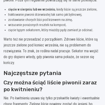
piwonii. Poza tym regularnie powtarzają się te same potknięcia:
cięcie w sierpniu lub we wrześniu
, kiedy liście są jeszcze zielone,
traktowanie piwonii drzewiastej tak samo jak bylinowej,
zostawianie chorych liści pod krzewem na zimę,
wrzucanie porażonych resztek na kompost,
cięcie tępym sekatorem, który miażdży pędy zamiast je odcinać.
Warto też nie przesadzać z porządkiem. Zdrowe liście, które są
jeszcze zielone pod koniec września, nie są problemem do
rozwiązania. To znak, że roślina nadal pracuje. Sekator ma wejść
do gry dopiero wtedy, gdy piwonia sama pokaże, że sezon się
kończy.
Najczęstsze pytania
Czy można ściąć liście piwonii zaraz
po kwitnieniu?
Nie. Po kwitnieniu usuwa się tylko przekwitłe kwiaty i ewentualnie
chore fragmenty. Zielone liście powinny zostać do jesieni, bo