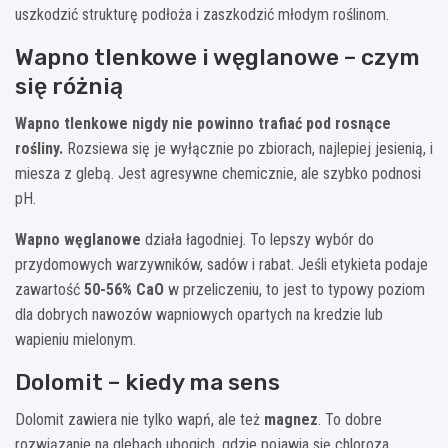
uszkodzić strukturę podłoża i zaszkodzić młodym roślinom.
Wapno tlenkowe i węglanowe – czym
się różnią
Wapno tlenkowe nigdy nie powinno trafiać pod rosnące
rośliny.
Rozsiewa się je wyłącznie po zbiorach, najlepiej jesienią, i
miesza z glebą. Jest agresywne chemicznie, ale szybko podnosi
pH.
Wapno węglanowe
działa łagodniej. To lepszy wybór do
przydomowych warzywników, sadów i rabat. Jeśli etykieta podaje
zawartość
50-56% CaO
w przeliczeniu, to jest to typowy poziom
dla dobrych nawozów wapniowych opartych na kredzie lub
wapieniu mielonym.
Dolomit – kiedy ma sens
Dolomit zawiera nie tylko wapń, ale też
magnez
. To dobre
rozwiązanie na glebach ubogich, gdzie pojawia się chloroza