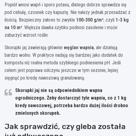
Popiół wnosi wapń i sporo potasu, dlatego dobrze sprawdza się
pod cebulę, czosnek czy kapustę. Nie należy jednak przesadzać z
ilością. Bezpieczny zakres to zwykle
100-300 g/m²
, czyli
1-3 kg
na 10 m²
. Większa dawka szybko podnosi zasolenie i może
zaburzyć wzrost roślin.
Skorupki jaj zawierają głównie
węglan wapnia
, ale działają
bardzo wolno. W praktyce nadają się bardziej jako dodatek do
kompostu niż realna metoda szybkiego podniesienia pH. Jeśli
celem jest poprawa odczynu jeszcze w tym sezonie, lepiej
sięgnąć po kredę nawozową granulowaną.
Skorupki jaj nie są odpowiednikiem wapna
ogrodniczego. Żeby dostarczyć tyle wapnia, co z
1 kg
kredy nawozowej
, potrzeba bardzo dużej ilości drobno
zmielonych skorupek.
Jak sprawdzić, czy gleba została