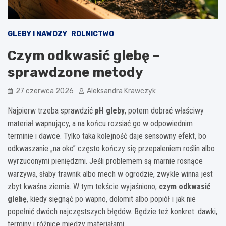
GLEBY I NAWOZY
ROLNICTWO
Czym odkwasić glebę –
sprawdzone metody
27 czerwca 2026
Aleksandra Krawczyk
Najpierw trzeba sprawdzić
pH gleby
, potem dobrać właściwy
materiał wapnujący, a na końcu rozsiać go w odpowiednim
terminie i dawce. Tylko taka kolejność daje sensowny efekt, bo
odkwaszanie „na oko” często kończy się przepaleniem roślin albo
wyrzuconymi pieniędzmi. Jeśli problemem są marnie rosnące
warzywa, słaby trawnik albo mech w ogrodzie, zwykle winna jest
zbyt kwaśna ziemia. W tym tekście wyjaśniono,
czym odkwasić
glebę
, kiedy sięgnąć po wapno, dolomit albo popiół i jak nie
popełnić dwóch najczęstszych błędów. Będzie też konkret: dawki,
terminy i różnice między materiałami.