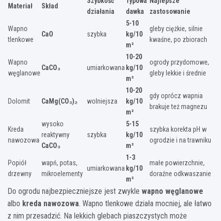
Szybkość
Typowa
Najlepsze
Materiał
Skład
działania
dawka
zastosowanie
5-10
Wapno
gleby ciężkie, silnie
CaO
szybka
kg/10
tlenkowe
kwaśne, po zbiorach
m²
10-20
Wapno
ogrody przydomowe,
CaCO₃
umiarkowana
kg/10
węglanowe
gleby lekkie i średnie
m²
10-20
gdy oprócz wapnia
Dolomit
CaMg(CO₃)₂
wolniejsza
kg/10
brakuje też magnezu
m²
wysoko
5-15
Kreda
szybka korekta pH w
reaktywny
szybka
kg/10
nawozowa
ogrodzie i na trawniku
CaCO₃
m²
1-3
Popiół
wapń, potas,
małe powierzchnie,
umiarkowana
kg/10
drzewny
mikroelementy
doraźne odkwaszanie
m²
Do ogrodu najbezpieczniejsze jest zwykle
wapno węglanowe
albo
kreda nawozowa
. Wapno tlenkowe działa mocniej, ale łatwo
z nim przesadzić. Na lekkich glebach piaszczystych może