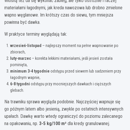
Wiosną też da się wykonać zabieg, ale tylko ostrożnie i raczej
materiałami łagodnymi, jak kreda nawozowa lub drobno zmielone
wapno węglanowe. Im krótszy czas do siewu, tym mniejsza
powinna być dawka.
W praktyce terminy wyglądają tak:
wrzesień-listopad
– najlepszy moment na pełne wapnowanie po
zbiorach,
luty-marzec
– korekta lekkimi materiałami, jeśli jesień została
pominięta,
minimum 3-4 tygodnie
odstępu przed siewem lub sadzeniem przy
łagodnym wapnie,
6-8 tygodni
odstępu przy mocniejszych dawkach i cięższych
glebach.
Na trawniku sprawa wygląda podobnie. Najczęściej wapnuje się
go późnym latem albo jesienią, zwykle po ostatnich intensywnych
upałach. Dawkę warto wtedy ograniczyć do poziomu zalecanego
na opakowaniu, np.
3-5 kg/100 m²
dla kredy granulowanej.