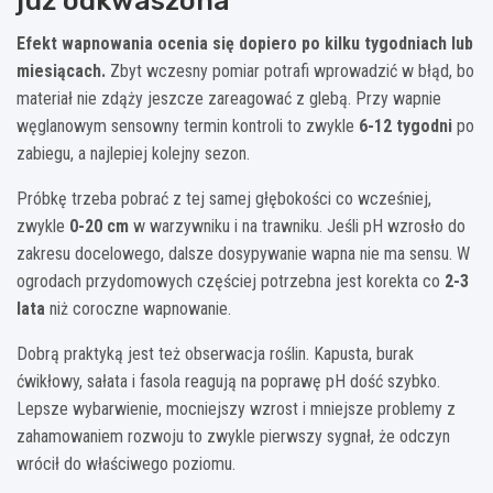
już odkwaszona
Efekt wapnowania ocenia się dopiero po kilku tygodniach lub
miesiącach.
Zbyt wczesny pomiar potrafi wprowadzić w błąd, bo
materiał nie zdąży jeszcze zareagować z glebą. Przy wapnie
węglanowym sensowny termin kontroli to zwykle
6-12 tygodni
po
zabiegu, a najlepiej kolejny sezon.
Próbkę trzeba pobrać z tej samej głębokości co wcześniej,
zwykle
0-20 cm
w warzywniku i na trawniku. Jeśli pH wzrosło do
zakresu docelowego, dalsze dosypywanie wapna nie ma sensu. W
ogrodach przydomowych częściej potrzebna jest korekta co
2-3
lata
niż coroczne wapnowanie.
Dobrą praktyką jest też obserwacja roślin. Kapusta, burak
ćwikłowy, sałata i fasola reagują na poprawę pH dość szybko.
Lepsze wybarwienie, mocniejszy wzrost i mniejsze problemy z
zahamowaniem rozwoju to zwykle pierwszy sygnał, że odczyn
wrócił do właściwego poziomu.