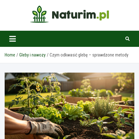
Skip
to
content
www.naturim.pl
Home
Gleby i nawozy
Czym odkwasić glebę – sprawdzone metody