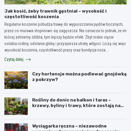
Jak kosić, żeby trawnik gęstniał – wysokość i
częstotliwość koszenia
Regularne koszenie pobudza trawę do wypuszczania pędów bocznych,
przez co murawa stopniowo się zagęszcza. Nie oznacza to jednak, że im
krócej zetniemy źdźbła, tym lepszy będzie efekt. Zbyt niskie cięcie
osłabia rośliny, odsłania glebę i przyspiesza utratę wilgoci. Liczą się więc
wysokość koszenia, częstotliwość pracy oraz kondycja noża.…
Czytaj dalej
Czy hortensje można podlewać gnojówką
z pokrzyw?
Rośliny do donic na balkon i taras –
krzewy, byliny i trawy, które zostają na
lata
Wyciągarka ręczna – niezawodne