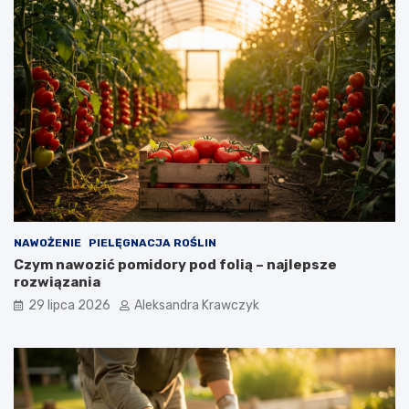
NAWOŻENIE
PIELĘGNACJA ROŚLIN
Czym nawozić pomidory pod folią – najlepsze
rozwiązania
29 lipca 2026
Aleksandra Krawczyk