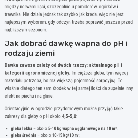
między nerwami liści, szczególnie u pomidorów, ogórków i
trawnika. Nie działa jednak tak szybko jak kreda, więc nie jest
najlepszym wyborem, gdy odczyn trzeba poprawić jeszcze przed
najbliższym sezonem.
Jak dobrać dawkę wapna do pH i
rodzaju ziemi
Dawka zawsze zależy od dwóch rzeczy: aktualnego pH i
kategorii agronomicznej gleby.
Im cięższa gleba, tym więcej
materiału potrzeba, bo ma większą pojemność sorpcyjną. To
właśnie dlatego ten sam środek w tej samej ilości da zupełnie inny
efekt na piachu i na glinie.
Orientacyjnie w ogrodzie przydomowym można przyjąć takie
zakresy dla gleby o pH około
4,5-5,0
:
gleba lekka
– około
5-10 kg wapna węglanowego na 10 m²
,
gleba średnia
– około
10-15 kg/10 m²
,