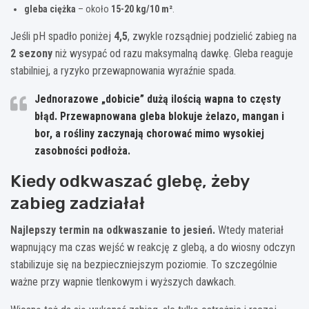
gleba ciężka
– około
15-20 kg/10 m²
.
Jeśli pH spadło poniżej
4,5
, zwykle rozsądniej podzielić zabieg na
2 sezony
niż wysypać od razu maksymalną dawkę. Gleba reaguje
stabilniej, a ryzyko przewapnowania wyraźnie spada.
Jednorazowe „dobicie” dużą ilością wapna to częsty
błąd. Przewapnowana gleba blokuje żelazo, mangan i
bor, a rośliny zaczynają chorować mimo wysokiej
zasobności podłoża.
Kiedy odkwaszać glebę, żeby
zabieg zadziałał
Najlepszy termin na odkwaszanie to jesień.
Wtedy materiał
wapnujący ma czas wejść w reakcję z glebą, a do wiosny odczyn
stabilizuje się na bezpieczniejszym poziomie. To szczególnie
ważne przy wapnie tlenkowym i wyższych dawkach.