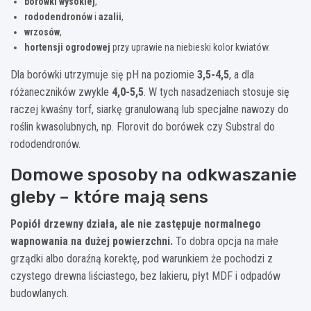
borówki wysokiej
,
rododendronów
i
azalii
,
wrzosów
,
hortensji ogrodowej
przy uprawie na niebieski kolor kwiatów.
Dla borówki utrzymuje się pH na poziomie
3,5-4,5
, a dla
różaneczników zwykle
4,0-5,5
. W tych nasadzeniach stosuje się
raczej kwaśny torf, siarkę granulowaną lub specjalne nawozy do
roślin kwasolubnych, np. Florovit do borówek czy Substral do
rododendronów.
Domowe sposoby na odkwaszanie
gleby – które mają sens
Popiół drzewny działa, ale nie zastępuje normalnego
wapnowania na dużej powierzchni.
To dobra opcja na małe
grządki albo doraźną korektę, pod warunkiem że pochodzi z
czystego drewna liściastego, bez lakieru, płyt MDF i odpadów
budowlanych.