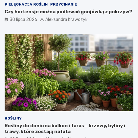
i
PIELĘGNACJA ROŚLIN
PRZYCINANIE
e
Czy hortensje można podlewać gnojówką z pokrzyw?
m
a
30 lipca 2026
Aleksandra Krawczyk
z
a
s
t
o
s
o
w
a
n
i
e
?
ROŚLINY
Rośliny do donic na balkon i taras – krzewy, byliny i
trawy, które zostają na lata