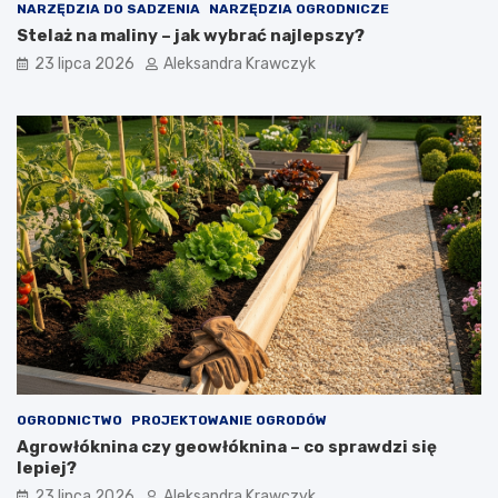
NARZĘDZIA DO SADZENIA
NARZĘDZIA OGRODNICZE
Stelaż na maliny – jak wybrać najlepszy?
23 lipca 2026
Aleksandra Krawczyk
OGRODNICTWO
PROJEKTOWANIE OGRODÓW
Agrowłóknina czy geowłóknina – co sprawdzi się
lepiej?
23 lipca 2026
Aleksandra Krawczyk