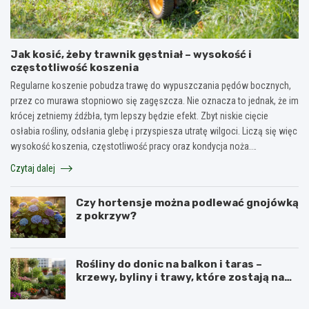
Jak kosić, żeby trawnik gęstniał – wysokość i
częstotliwość koszenia
Regularne koszenie pobudza trawę do wypuszczania pędów bocznych,
przez co murawa stopniowo się zagęszcza. Nie oznacza to jednak, że im
krócej zetniemy źdźbła, tym lepszy będzie efekt. Zbyt niskie cięcie
osłabia rośliny, odsłania glebę i przyspiesza utratę wilgoci. Liczą się więc
wysokość koszenia, częstotliwość pracy oraz kondycja noża.…
Czytaj dalej
Czy hortensje można podlewać gnojówką
z pokrzyw?
Rośliny do donic na balkon i taras –
krzewy, byliny i trawy, które zostają na
lata