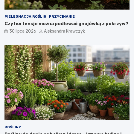
a
k
i
PIELĘGNACJA ROŚLIN
PRZYCINANIE
e
Czy hortensje można podlewać gnojówką z pokrzyw?
m
a
30 lipca 2026
Aleksandra Krawczyk
z
a
s
t
o
s
o
w
a
n
i
e
?
ROŚLINY