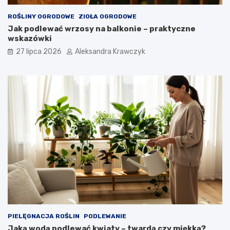
ROŚLINY OGRODOWE
ZIOŁA OGRODOWE
Jak podlewać wrzosy na balkonie – praktyczne
wskazówki
27 lipca 2026
Aleksandra Krawczyk
PIELĘGNACJA ROŚLIN
PODLEWANIE
Jaką wodą podlewać kwiaty – twardą czy miękką?