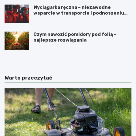
Wyciągarka ręczna – niezawodne
wsparcie w transporcie i podnoszeniu
ciężkich ładunków
Czym nawozić pomidory pod folią –
najlepsze rozwiązania
N
P
a
e
j
r
l
u
e
w
Warto przeczytać
p
i
s
a
z
ń
e
s
p
k
a
i
r
ż
k
e
i
ń
n
-
a
s