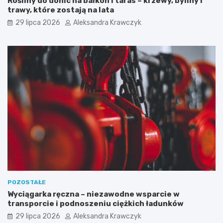
Rośliny do donic na balkon i taras – krzewy, byliny i
trawy, które zostają na lata
29 lipca 2026
Aleksandra Krawczyk
POZOSTAŁE
Wyciągarka ręczna – niezawodne wsparcie w
transporcie i podnoszeniu ciężkich ładunków
29 lipca 2026
Aleksandra Krawczyk