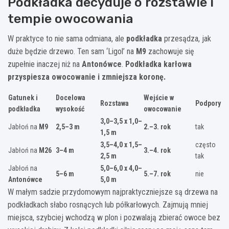
Podkładka decyduje o rozstawie i
tempie owocowania
W praktyce to nie sama odmiana, ale
podkładka
przesądza, jak
duże będzie drzewo. Ten sam ‘Ligol’ na
M9
zachowuje się
zupełnie inaczej niż na
Antonówce
.
Podkładka karłowa
przyspiesza owocowanie i zmniejsza koronę.
Gatunek i
Docelowa
Wejście w
Rozstawa
Podpory
podkładka
wysokość
owocowanie
3,0–3,5 x 1,0–
Jabłoń na
M9
2,5–3 m
2.–3. rok
tak
1,5 m
3,5–4,0 x 1,5–
często
Jabłoń na
M26
3–4 m
3.–4. rok
2,5 m
tak
Jabłoń na
5,0–6,0 x 4,0–
5–6 m
5.–7. rok
nie
Antonówce
5,0 m
W małym sadzie przydomowym najpraktyczniejsze są drzewa na
podkładkach słabo rosnących lub półkarłowych. Zajmują mniej
miejsca, szybciej wchodzą w plon i pozwalają zbierać owoce bez