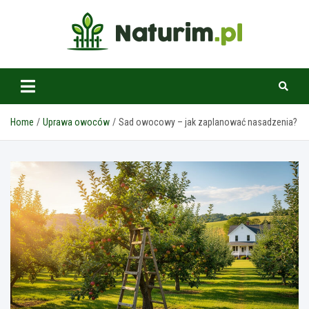
Skip
to
content
www.naturim.pl
Home
Uprawa owoców
Sad owocowy – jak zaplanować nasadzenia?