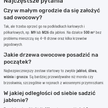
Najczęstsze pytania
Czy w małym ogrodzie da się założyć
sad owocowy?
Tak, ale trzeba oprzeć go na podkładkach karłowych i
półkarłowych, np.
M9
lub
M26
dla jabłoni. Na działce
500 m²
bez
problemu mieszczą się 4–8 drzew oraz kilka krzewów
jagodowych.
Jakie drzewa owocowe posadzić na
początek?
Najbezpieczniejszy zestaw startowy to zwykle
jabłoń
,
śliwa
,
wiśnia
i
grusza
. Są bardziej przewidywalne niż morela czy
brzoskwinia, szczególnie w rejonach z wiosennymi przymrozkami.
W jakiej odległości od siebie sadzić
jabłonie?