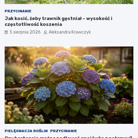
w
z
e
y
PRZYCINANIE
w
l
Jak kosić, żeby trawnik gęstniał – wysokość i
p
i
częstotliwość koszenia
o
m
5 sierpnia 2026
Aleksandra Krawczyk
b
a
l
c
i
a
ż
–
u
c
L
z
a
y
s
m
V
j
e
e
g
s
a
t
s
i
j
a
k
i
PIELĘGNACJA ROŚLIN
PRZYCINANIE
e