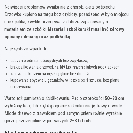
Najwięcej problemów wynika nie z chorób, ale z pośpiechu.
Drzewko kupione na targu bez etykiety, posadzone w byle miejscu
i bez palika, zwykle przegrywa z dobrze zaplanowanym
materiałem ze szkółki.
Materiał szkółkarski musi być zdrowy i
opisany odmianą oraz podkładką.
Najczęstsze wpadki to:
sadzenie odmian obcopylnych bez zapylacza,
brak palikowania drzewek na
M9
lub innych słabych podkładkach,
zalewanie korzeni na ciężkiej glinie bez drenażu,
kupowanie zbyt wielu gatunków w liczbie po
1 sztuce
, bez planu
dojrzewania.
Warto też pamiętać o ściółkowaniu. Pas o szerokości
50–80 cm
wyłożony korą lub zrębką ogranicza konkurencję trawy o wodę.
Młode drzewo z trawnikiem pod samym pniem rośnie wyraźnie
gorzej, szczególnie w pierwszych
2–3 latach
.