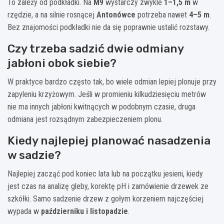
To zależy od podkładki. Na
M9
wystarczy zwykle
1–1,5 m
w
rzędzie, a na silnie rosnącej
Antonówce
potrzeba nawet
4–5 m
.
Bez znajomości podkładki nie da się poprawnie ustalić rozstawy.
Czy trzeba sadzić dwie odmiany
jabłoni obok siebie?
W praktyce bardzo często tak, bo wiele odmian lepiej plonuje przy
zapyleniu krzyżowym. Jeśli w promieniu kilkudziesięciu metrów
nie ma innych jabłoni kwitnących w podobnym czasie, druga
odmiana jest rozsądnym zabezpieczeniem plonu.
Kiedy najlepiej planować nasadzenia
w sadzie?
Najlepiej zacząć pod koniec lata lub na początku jesieni, kiedy
jest czas na analizę gleby, korektę pH i zamówienie drzewek ze
szkółki. Samo sadzenie drzew z gołym korzeniem najczęściej
wypada w
październiku i listopadzie
.