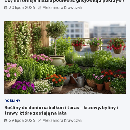
Czy hortensje można podlewać gnojówką z pokrzyw?
m
a
30 lipca 2026
Aleksandra Krawczyk
z
a
s
t
o
s
o
w
a
n
i
e
?
ROŚLINY
Rośliny do donic na balkon i taras – krzewy, byliny i
trawy, które zostają na lata
29 lipca 2026
Aleksandra Krawczyk