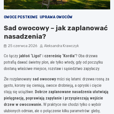
OWOCE PESTKOWE
UPRAWA OWOCÓW
Sad owocowy – jak zaplanować
nasadzenia?
25 czerwca 2026
Aleksandra Krawczyk
Co łączy
jabłoń ‘Ligol’
i
czereśnię ‘Kordia’
? Oba drzewa
potrafią dawać świetny plon, ale tylko wtedy, gdy od początku
dostaną właściwe miejsce, rozstaw i sąsiedztwo zapylaczy.
Źle rozplanowany
sad owocowy
mści się latami: drzewa rosną za
gęsto, korony się cieniują, owoce drobnieją, a opryski i cięcie
stają się uciążliwe.
Dobrze zaplanowane nasadzenia ułatwiają
pielęgnację, poprawiają zapylanie i przyspieszają wejście
drzew w owocowanie.
W praktyce nie chodzi tylko o wybór
ulubionych odmian, ale o połączenie kilku parametrów: gleby,