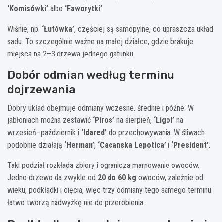
‘Komisówki’
albo
‘Faworytki’
.
Wiśnie, np.
‘Łutówka’
, częściej są samopylne, co upraszcza układ
sadu. To szczególnie ważne na małej działce, gdzie brakuje
miejsca na 2–3 drzewa jednego gatunku.
Dobór odmian według terminu
dojrzewania
Dobry układ obejmuje odmiany wczesne, średnie i późne. W
jabłoniach można zestawić
‘Piros’
na sierpień,
‘Ligol’
na
wrzesień–październik i
‘Idared’
do przechowywania. W śliwach
podobnie działają
‘Herman’
,
‘Cacanska Lepotica’
i
‘President’
.
Taki podział rozkłada zbiory i ogranicza marnowanie owoców.
Jedno drzewo da zwykle od
20 do 60 kg
owoców, zależnie od
wieku, podkładki i cięcia, więc trzy odmiany tego samego terminu
łatwo tworzą nadwyżkę nie do przerobienia.