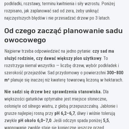
podkładki, rozstawy, terminu kwitnienia i siły wzrostu. Poniżej
rozpisano, jak zaplanować sad od zera, żeby uniknąć
najczęstszych błędów i nie przesadzać drzew po 3 latach.
Od czego zacząć planowanie sadu
owocowego
Najpierw trzeba odpowiedzieć na jedno pytanie:
czy sad ma
służyć rodzinie, czy dawać większy plon użytkowy
. To
rozstrzyga niemal wszystko — liczbę drzew, wybór podkładek i
szerokość przejazdów. Sad przydomowy o powierzchni
300–800
m²
planuje się inaczej niż kwaterę towarową liczoną w hektarach.
Nie sadzi się drzew bez sprawdzenia stanowiska.
Dla
większości gatunków optymalne jest miejsce słoneczne,
osłonięte od silnego wiatru, z glebą przepuszczalną. Jabłonie i
grusze najlepiej rosną przy
pH 6,2–6,7
, śliwy i wiśnie tolerują
zwykle
pH około 6,0–7,0
. Jeśli odczyn spada poniżej
5,5
,
wapnowanie zwykle staje się konieczne jeszcze przed