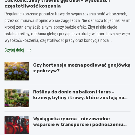
Jak kosić, żeby trawnik gęstniał – wysokość i
częstotliwość koszenia
Regularne koszenie pobudza trawę do wypuszczania pędów bocznych,
przez co murawa stopniowo się zagęszcza. Nie oznacza to jednak, że im
krócej zetniemy źdźbła, tym lepszy będzie efekt. Zbyt niskie cięcie
osłabia rośliny, odsłania glebę i przyspiesza utratę wilgoci. Liczą się więc
wysokość koszenia, częstotliwość pracy oraz kondycja noża.…
Czytaj dalej
Czy hortensje można podlewać gnojówką
z pokrzyw?
Rośliny do donic na balkon i taras –
krzewy, byliny i trawy, które zostają na
lata
Wyciągarka ręczna – niezawodne
wsparcie w transporcie i podnoszeniu
ciężkich ładunków