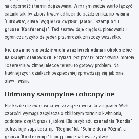
na odporność i termin dojrzewania. W małym sadzie warto łączyć
gatunki tak, by zbiory trwały od lipca do października: np.
wiśnia
‘Łutówka’
,
śliwa ‘Węgierka Zwykła’
,
jabłoń ‘Szampion’
i
grusza ‘Konferencja’
. Taki zestaw daje ciągłość plonowania i
ogranicza ryzyko, że jeden przymrozek zniszczy wszystko.
Nie powinno się sadzić wielu wrażliwych odmian obok siebie
na słabym stanowisku.
Przykład jest prosty: brzoskwinia, morela
i czereśnia w zimnej niecce terenu to gotowy problem. Na
trudniejszych działkach bezpieczniej sprawdzają się jabłonie,
śliwy i wiśnie.
Odmiany samopylne i obcopylne
Nie każde drzewo owocowe zawiąże owoce bez sąsiada. Wiele
czereśni wymaga zapylacza o zbliżonym terminie kwitnienia,
podobnie część grusz i jabłoni. Dla przykładu
czereśnia ‘Kordia’
potrzebuje zapylacza, np.
‘Regina’
lub
‘Schneidera Późna’
, a
grusza ‘Konferencja’
lepiej plonuje w towarzystwie