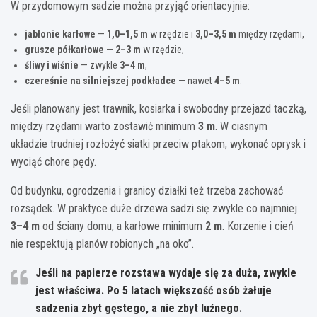
W przydomowym sadzie można przyjąć orientacyjnie:
jabłonie karłowe
—
1,0–1,5 m
w rzędzie i
3,0–3,5 m
między rzędami,
grusze półkarłowe
—
2–3 m
w rzędzie,
śliwy i wiśnie
— zwykle
3–4 m
,
czereśnie na silniejszej podkładce
— nawet
4–5 m
.
Jeśli planowany jest trawnik, kosiarka i swobodny przejazd taczką,
między rzędami warto zostawić minimum
3 m
. W ciasnym
układzie trudniej rozłożyć siatki przeciw ptakom, wykonać oprysk i
wyciąć chore pędy.
Od budynku, ogrodzenia i granicy działki też trzeba zachować
rozsądek. W praktyce duże drzewa sadzi się zwykle co najmniej
3–4 m
od ściany domu, a karłowe minimum
2 m
. Korzenie i cień
nie respektują planów robionych „na oko”.
Jeśli na papierze rozstawa wydaje się za duża, zwykle
jest właściwa. Po 5 latach większość osób żałuje
sadzenia zbyt gęstego, a nie zbyt luźnego.