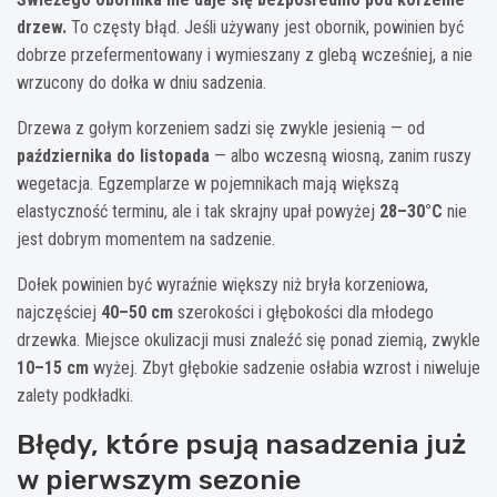
drzew.
To częsty błąd. Jeśli używany jest obornik, powinien być
dobrze przefermentowany i wymieszany z glebą wcześniej, a nie
wrzucony do dołka w dniu sadzenia.
Drzewa z gołym korzeniem sadzi się zwykle jesienią — od
października do listopada
— albo wczesną wiosną, zanim ruszy
wegetacja. Egzemplarze w pojemnikach mają większą
elastyczność terminu, ale i tak skrajny upał powyżej
28–30°C
nie
jest dobrym momentem na sadzenie.
Dołek powinien być wyraźnie większy niż bryła korzeniowa,
najczęściej
40–50 cm
szerokości i głębokości dla młodego
drzewka. Miejsce okulizacji musi znaleźć się ponad ziemią, zwykle
10–15 cm
wyżej. Zbyt głębokie sadzenie osłabia wzrost i niweluje
zalety podkładki.
Błędy, które psują nasadzenia już
w pierwszym sezonie