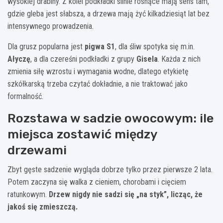
wysokiej drabiny. Z kolei podkładki silnie rosnące mają sens tam,
gdzie gleba jest słabsza, a drzewa mają żyć kilkadziesiąt lat bez
intensywnego prowadzenia.
Dla grusz popularna jest
pigwa S1
, dla śliw spotyka się m.in.
Ałyczę
, a dla czereśni podkładki z grupy
Gisela
. Każda z nich
zmienia siłę wzrostu i wymagania wodne, dlatego etykietę
szkółkarską trzeba czytać dokładnie, a nie traktować jako
formalność.
Rozstawa w sadzie owocowym: ile
miejsca zostawić między
drzewami
Zbyt gęste sadzenie wygląda dobrze tylko przez pierwsze 2 lata.
Potem zaczyna się walka z cieniem, chorobami i cięciem
ratunkowym.
Drzew nigdy nie sadzi się „na styk”, licząc, że
jakoś się zmieszczą.