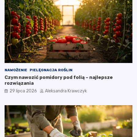
NAWOŻENIE
PIELĘGNACJA ROŚLIN
Czym nawozić pomidory pod folią – najlepsze
rozwiązania
29 lipca 2026
Aleksandra Krawczyk