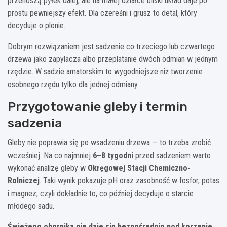
przenoszą pyłek dalej, ale na małej działce bliski układ daje po
prostu pewniejszy efekt. Dla czereśni i grusz to detal, który
decyduje o plonie.
Dobrym rozwiązaniem jest sadzenie co trzeciego lub czwartego
drzewa jako zapylacza albo przeplatanie dwóch odmian w jednym
rzędzie. W sadzie amatorskim to wygodniejsze niż tworzenie
osobnego rzędu tylko dla jednej odmiany.
Przygotowanie gleby i termin
sadzenia
Gleby nie poprawia się po wsadzeniu drzewa — to trzeba zrobić
wcześniej. Na co najmniej
6–8 tygodni
przed sadzeniem warto
wykonać analizę gleby w
Okręgowej Stacji Chemiczno-
Rolniczej
. Taki wynik pokazuje pH oraz zasobność w fosfor, potas
i magnez, czyli dokładnie to, co później decyduje o starcie
młodego sadu.
Świeżego obornika nie daje się bezpośrednio pod korzenie