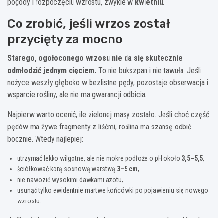
pogody i rozpoczęciu wzrostu, zwykle w
kwietniu
.
Co zrobić, jeśli wrzos został
przycięty za mocno
Starego, ogołoconego wrzosu nie da się skutecznie
odmłodzić jednym cięciem.
To nie bukszpan i nie tawuła. Jeśli
nożyce weszły głęboko w bezlistne pędy, pozostaje obserwacja i
wsparcie rośliny, ale nie ma gwarancji odbicia.
Najpierw warto ocenić, ile zielonej masy zostało. Jeśli choć część
pędów ma żywe fragmenty z liśćmi, roślina ma szansę odbić
bocznie. Wtedy najlepiej:
utrzymać lekko wilgotne, ale nie mokre podłoże o pH około
3,5–5,5
,
ściółkować korą sosnową warstwą
3–5 cm
,
nie nawozić wysokimi dawkami azotu,
usunąć tylko ewidentnie martwe końcówki po pojawieniu się nowego
wzrostu.