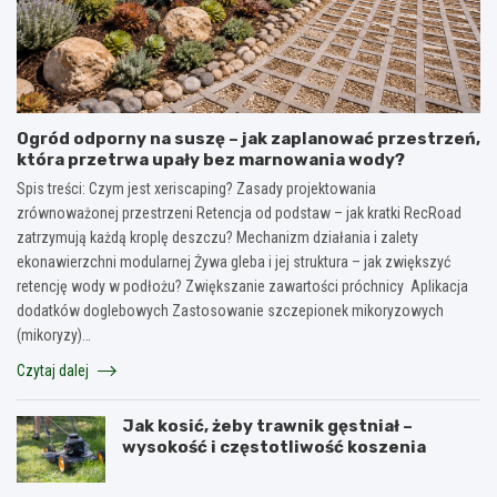
Ogród odporny na suszę – jak zaplanować przestrzeń,
która przetrwa upały bez marnowania wody?
Spis treści: Czym jest xeriscaping? Zasady projektowania
zrównoważonej przestrzeni Retencja od podstaw – jak kratki RecRoad
zatrzymują każdą kroplę deszczu? Mechanizm działania i zalety
ekonawierzchni modularnej Żywa gleba i jej struktura – jak zwiększyć
retencję wody w podłożu? Zwiększanie zawartości próchnicy Aplikacja
dodatków doglebowych Zastosowanie szczepionek mikoryzowych
(mikoryzy)…
Czytaj dalej
Jak kosić, żeby trawnik gęstniał –
wysokość i częstotliwość koszenia