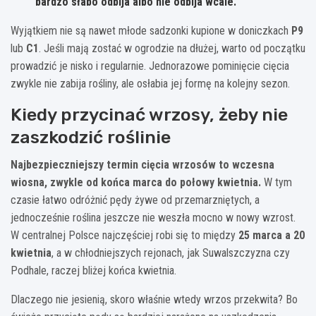
bardzo słabo odbija albo nie odbija wcale.
Wyjątkiem nie są nawet młode sadzonki kupione w doniczkach
P9
lub
C1
. Jeśli mają zostać w ogrodzie na dłużej, warto od początku
prowadzić je nisko i regularnie. Jednorazowe pominięcie cięcia
zwykle nie zabija rośliny, ale osłabia jej formę na kolejny sezon.
Kiedy przycinać wrzosy, żeby nie
zaszkodzić roślinie
Najbezpieczniejszy termin cięcia wrzosów to wczesna
wiosna, zwykle od końca marca do połowy kwietnia.
W tym
czasie łatwo odróżnić pędy żywe od przemarzniętych, a
jednocześnie roślina jeszcze nie weszła mocno w nowy wzrost.
W centralnej Polsce najczęściej robi się to między
25 marca a 20
kwietnia
, a w chłodniejszych rejonach, jak Suwalszczyzna czy
Podhale, raczej bliżej końca kwietnia.
Dlaczego nie jesienią, skoro właśnie wtedy wrzos przekwita? Bo