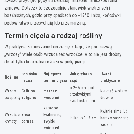
świeżo przycięte pędy są bardziej narażone na uszkodzenia
zimowe. Dotyczy to szczególnie stanowisk wietrznych i
bezśnieżnych, gdzie przy spadkach do
-15°C
i niżej końcówki
pędów łatwo przesychają lub przemarzają.
Termin cięcia a rodzaj rośliny
W praktyce zamieszanie bierze się z tego, że pod nazwą
„wrzosy” wiele osób wrzuca też wrzośce. A to nie jest drobny
detal, tylko konkretna różnica w pielęgnacji.
Łacińska
Najlepszy
Jak głęboko
Uwagi
Roślina
nazwa
termin cięcia
ciąć
praktyczne
o
2–5 cm
, pod
Wrzos
Calluna
marzec–
Nie ciąć w stare
przekwitłymi
pospolity
vulgaris
kwiecień
drewno
kwiatostanami
zaraz po
Kwitnie zimą lub
Wrzośec
Erica
kwitnieniu,
lekko, o
1–3 cm
bardzo wczesną
krwisty
carnea
zwykle
wiosną
kwiecień