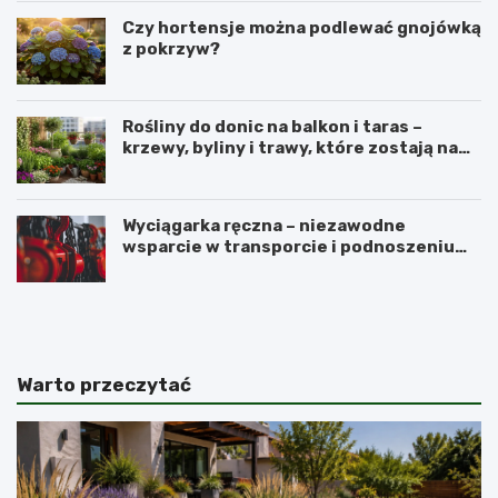
Czy hortensje można podlewać gnojówką
z pokrzyw?
Rośliny do donic na balkon i taras –
krzewy, byliny i trawy, które zostają na
lata
Wyciągarka ręczna – niezawodne
wsparcie w transporcie i podnoszeniu
ciężkich ładunków
N
P
a
e
j
r
l
u
e
w
Warto przeczytać
p
i
s
a
z
ń
e
s
p
k
a
i