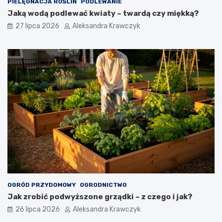
PIELĘGNACJA ROŚLIN
PODLEWANIE
Jaką wodą podlewać kwiaty – twardą czy miękką?
27 lipca 2026
Aleksandra Krawczyk
OGRÓD PRZYDOMOWY
OGRODNICTWO
Jak zrobić podwyższone grządki – z czego i jak?
26 lipca 2026
Aleksandra Krawczyk