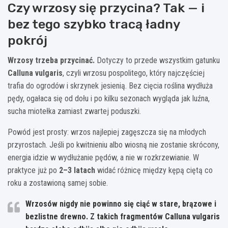
Czy wrzosy się przycina? Tak — i
bez tego szybko tracą ładny
pokrój
Wrzosy trzeba przycinać.
Dotyczy to przede wszystkim gatunku
Calluna vulgaris
, czyli wrzosu pospolitego, który najczęściej
trafia do ogrodów i skrzynek jesienią. Bez cięcia roślina wydłuża
pędy, ogałaca się od dołu i po kilku sezonach wygląda jak luźna,
sucha miotełka zamiast zwartej poduszki.
Powód jest prosty: wrzos najlepiej zagęszcza się na młodych
przyrostach. Jeśli po kwitnieniu albo wiosną nie zostanie skrócony,
energia idzie w wydłużanie pędów, a nie w rozkrzewianie. W
praktyce już po
2–3 latach
widać różnicę między kępą ciętą co
roku a zostawioną samej sobie.
Wrzosów
nigdy nie powinno się ciąć w stare, brązowe i
bezlistne drewno
. Z takich fragmentów Calluna vulgaris