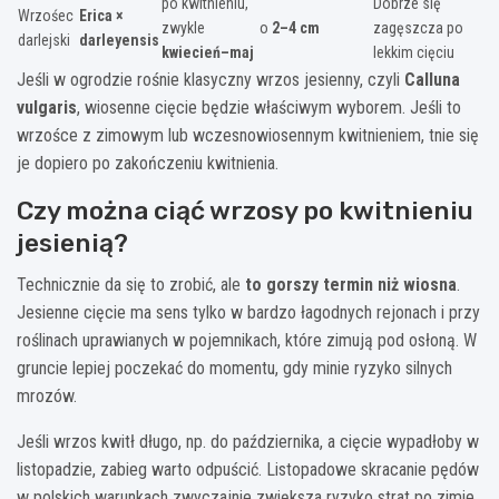
po kwitnieniu,
Dobrze się
Wrzośec
Erica ×
zwykle
o
2–4 cm
zagęszcza po
darlejski
darleyensis
kwiecień–maj
lekkim cięciu
Jeśli w ogrodzie rośnie klasyczny wrzos jesienny, czyli
Calluna
vulgaris
, wiosenne cięcie będzie właściwym wyborem. Jeśli to
wrzośce z zimowym lub wczesnowiosennym kwitnieniem, tnie się
je dopiero po zakończeniu kwitnienia.
Czy można ciąć wrzosy po kwitnieniu
jesienią?
Technicznie da się to zrobić, ale
to gorszy termin niż wiosna
.
Jesienne cięcie ma sens tylko w bardzo łagodnych rejonach i przy
roślinach uprawianych w pojemnikach, które zimują pod osłoną. W
gruncie lepiej poczekać do momentu, gdy minie ryzyko silnych
mrozów.
Jeśli wrzos kwitł długo, np. do października, a cięcie wypadłoby w
listopadzie, zabieg warto odpuścić. Listopadowe skracanie pędów
w polskich warunkach zwyczajnie zwiększa ryzyko strat po zimie.