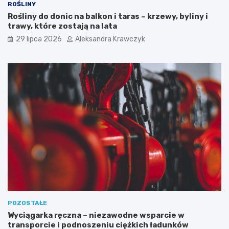
ROŚLINY
Rośliny do donic na balkon i taras – krzewy, byliny i
trawy, które zostają na lata
29 lipca 2026
Aleksandra Krawczyk
POZOSTAŁE
Wyciągarka ręczna – niezawodne wsparcie w
transporcie i podnoszeniu ciężkich ładunków