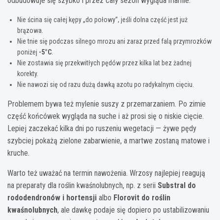
odbudowuje się szybko i przez cały sezon wygląda marnie.
Nie ścina się całej kępy „do połowy”, jeśli dolna część jest już
brązowa.
Nie tnie się podczas silnego mrozu ani zaraz przed falą przymrozków
poniżej
-5°C
.
Nie zostawia się przekwitłych pędów przez kilka lat bez żadnej
korekty.
Nie nawozi się od razu dużą dawką azotu po radykalnym cięciu.
Problemem bywa też mylenie suszy z przemarzaniem. Po zimie
część końcówek wygląda na suche i aż prosi się o niskie cięcie.
Lepiej zaczekać kilka dni po ruszeniu wegetacji — żywe pędy
szybciej pokażą zielone zabarwienie, a martwe zostaną matowe i
kruche.
Warto też uważać na termin nawożenia. Wrzosy najlepiej reagują
na preparaty dla roślin kwaśnolubnych, np. z serii
Substral do
rododendronów i hortensji
albo
Florovit do roślin
kwaśnolubnych
, ale dawkę podaje się dopiero po ustabilizowaniu