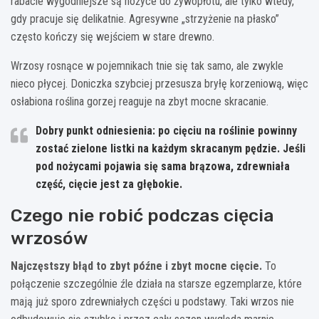
rabacie wygodniejsze są nożyce do żywopłotu, ale tylko wtedy,
gdy pracuje się delikatnie. Agresywne „strzyżenie na płasko”
często kończy się wejściem w stare drewno.
Wrzosy rosnące w pojemnikach tnie się tak samo, ale zwykle
nieco płycej. Doniczka szybciej przesusza bryłę korzeniową, więc
osłabiona roślina gorzej reaguje na zbyt mocne skracanie.
Dobry punkt odniesienia: po cięciu na roślinie powinny
zostać
zielone listki na każdym skracanym pędzie
. Jeśli
pod nożycami pojawia się sama brązowa, zdrewniała
część, cięcie jest za głębokie.
Czego nie robić podczas cięcia
wrzosów
Najczęstszy błąd to zbyt późne i zbyt mocne cięcie.
To
połączenie szczególnie źle działa na starsze egzemplarze, które
mają już sporo zdrewniałych części u podstawy. Taki wrzos nie