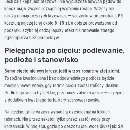
Jeśli cała kępa jest brązowa i nie wypuszcza nowych pędów do
końca
maja
, zwykle rozsądniej wymienić roślinę. Wrzosy nie
należą do najdroższych krzewinek — sadzonki w pojemnikach
P9
kosztują najczęściej około
8–15 zł
, a dobrze prowadzone od
początku szybciej dadzą lepszy efekt niż ratowanie starego
egzemplarza bez perspektyw.
Pielęgnacja po cięciu: podlewanie,
podłoże i stanowisko
Samo cięcie nie wystarczy, jeśli wrzos rośnie w złej ziemi.
To roślina kwaśnolubna i bez odpowiedniego podłoża będzie
marnieć nawet wtedy, gdy termin cięcia został trafiony idealnie.
Podłoże powinno być lekkie, przepuszczalne i kwaśne — najlepiej
z dodatkiem kwaśnego torfu, kory sosnowej i piasku.
Na ciężkiej glinie wrzosy wypadają częściej niż na lekkich
rabatach. Nie przez sekator, tylko przez zastój wody przy
korzeniach. W miejscu, gdzie po deszczu stoi woda dłużej niż
24