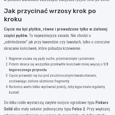
Jak przycinać wrzosy krok po
kroku
Cięcie ma być płytkie, równe i prowadzone tylko w zielonej
części pędów.
To najważniejsza zasada. Nie chodzi o
„odmłodzenie” jak przy lawendzie czy tawułach, tylko o coroczne
skracanie końcówek, które pobudza krzewienie.
Najpierw usuwa się pędy suche, przemarznięte i połamane.
Potem skraca się wszystkie przekwitłe końcówki mniej więcej o
1/3
tegorocznego przyrostu
.
Cięcie prowadzi się tuż pod zeszłorocznymi kwiatostanami,
zostawiając zielone ulistnione fragmenty.
Na końcu warto lekko wyrównać pokrój, żeby kępa miała regularny
kształt.
Do kilku roślin wystarczą zwykłe nożyce ogrodowe typu
Fiskars
Solid
albo mały sekator jednoręczny typu
Felco 2
. Przy większej