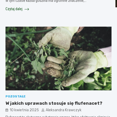
W tym czasie każda godzina ma ogromne znaczenie,…
Czytaj dalej
POZOSTAŁE
W jakich uprawach stosuje się flufenacet?
10 kwietnia 2025
Aleksandra Krawczyk