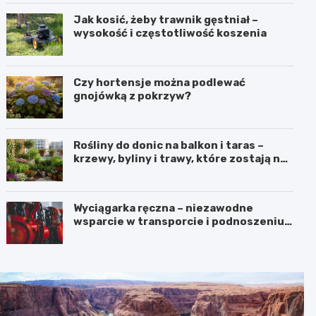
Jak kosić, żeby trawnik gęstniał –
wysokość i częstotliwość koszenia
Czy hortensje można podlewać
gnojówką z pokrzyw?
Rośliny do donic na balkon i taras –
krzewy, byliny i trawy, które zostają na
lata
Wyciągarka ręczna – niezawodne
wsparcie w transporcie i podnoszeniu
ciężkich ładunków