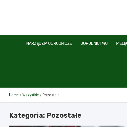
Skip
to
content
NARZĘDZIA OGRODNICZE
OGRODNICTWO
PIEL
Home
Wszystkie
Pozostałe
Kategoria:
Pozostałe