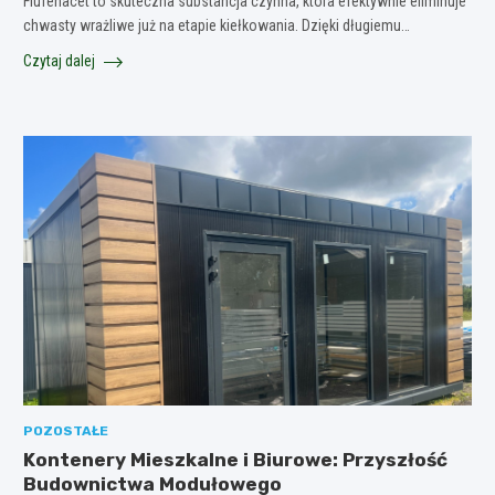
Flufenacet to skuteczna substancja czynna, która efektywnie eliminuje
chwasty wrażliwe już na etapie kiełkowania. Dzięki długiemu…
Czytaj dalej
POZOSTAŁE
Kontenery Mieszkalne i Biurowe: Przyszłość
Budownictwa Modułowego