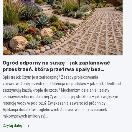
Ogród odporny na suszę – jak zaplanować
przestrzeń, która przetrwa upały bez
marnowania wody?
Spis treści: Czym jest xeriscaping? Zasady projektowania
zrównoważonej przestrzeni Retencja od podstaw – jak kratki RecRoad
zatrzymują każdą kroplę deszczu? Mechanizm działania i zalety
ekonawierzchni modularnej Żywa gleba i jej struktura – jak zwiększyć
retencję wody w podłożu? Zwiększanie zawartości próchnicy
Aplikacja dodatków doglebowych Zastosowanie szczepionek
mikoryzowych (mikoryzy)…
Czytaj dalej