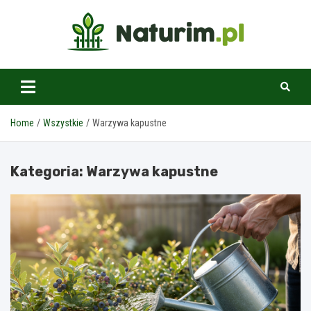
Skip
to
content
www.naturim.pl
Home
Wszystkie
Warzywa kapustne
Kategoria:
Warzywa kapustne