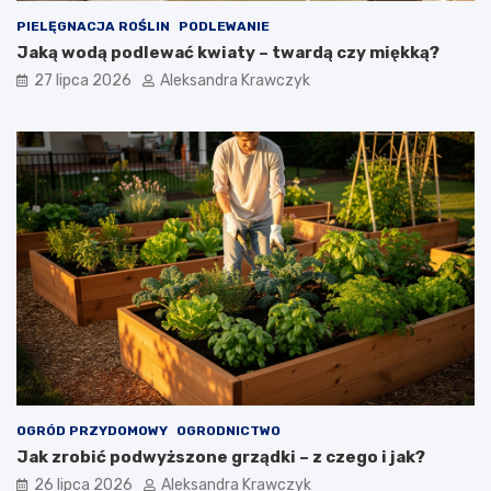
PIELĘGNACJA ROŚLIN
PODLEWANIE
Jaką wodą podlewać kwiaty – twardą czy miękką?
27 lipca 2026
Aleksandra Krawczyk
OGRÓD PRZYDOMOWY
OGRODNICTWO
Jak zrobić podwyższone grządki – z czego i jak?
26 lipca 2026
Aleksandra Krawczyk