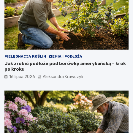
PIELĘGNACJA ROŚLIN
ZIEMIA I PODŁOŻA
Jak zrobić podłoże pod borówkę amerykańską – krok
po kroku
16 lipca 2026
Aleksandra Krawczyk