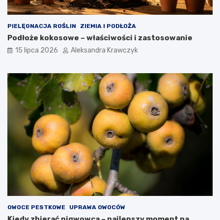
PIELĘGNACJA ROŚLIN
ZIEMIA I PODŁOŻA
Podłoże kokosowe – właściwości i zastosowanie
15 lipca 2026
Aleksandra Krawczyk
OWOCE PESTKOWE
UPRAWA OWOCÓW
Kiedy zbierać pigwowca – najlepszy moment na