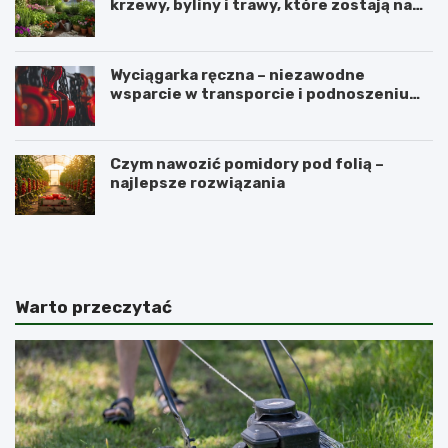
krzewy, byliny i trawy, które zostają na
lata
Wyciągarka ręczna – niezawodne
wsparcie w transporcie i podnoszeniu
ciężkich ładunków
Czym nawozić pomidory pod folią –
najlepsze rozwiązania
N
P
a
e
j
r
l
u
e
w
Warto przeczytać
p
i
s
a
z
ń
e
s
p
k
a
i
r
ż
k
e