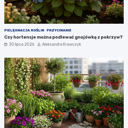
s
i
j
a
k
i
PIELĘGNACJA ROŚLIN
PRZYCINANIE
e
Czy hortensje można podlewać gnojówką z pokrzyw?
m
a
30 lipca 2026
Aleksandra Krawczyk
z
a
s
t
o
s
o
w
a
n
i
e
?