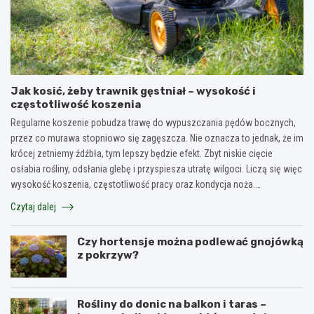
Jak kosić, żeby trawnik gęstniał – wysokość i
częstotliwość koszenia
Regularne koszenie pobudza trawę do wypuszczania pędów bocznych,
przez co murawa stopniowo się zagęszcza. Nie oznacza to jednak, że im
krócej zetniemy źdźbła, tym lepszy będzie efekt. Zbyt niskie cięcie
osłabia rośliny, odsłania glebę i przyspiesza utratę wilgoci. Liczą się więc
wysokość koszenia, częstotliwość pracy oraz kondycja noża.…
Czytaj dalej
Czy hortensje można podlewać gnojówką
z pokrzyw?
Rośliny do donic na balkon i taras –