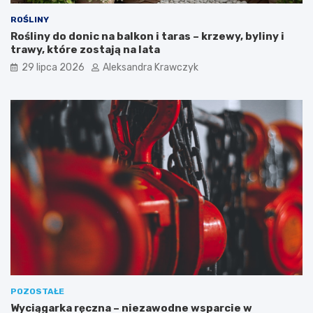
ROŚLINY
Rośliny do donic na balkon i taras – krzewy, byliny i
trawy, które zostają na lata
29 lipca 2026
Aleksandra Krawczyk
POZOSTAŁE
Wyciągarka ręczna – niezawodne wsparcie w