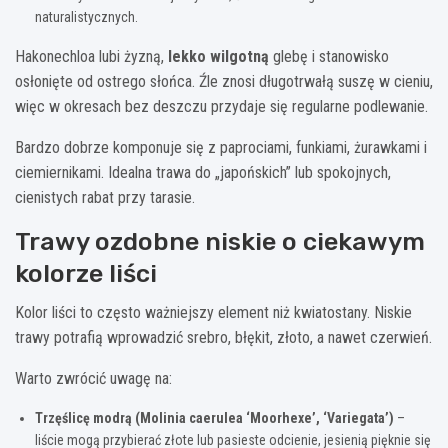
naturalistycznych.
Hakonechloa lubi żyzną,
lekko wilgotną
glebę i stanowisko
osłonięte od ostrego słońca. Źle znosi długotrwałą suszę w cieniu,
więc w okresach bez deszczu przydaje się regularne podlewanie.
Bardzo dobrze komponuje się z paprociami, funkiami, żurawkami i
ciemiernikami. Idealna trawa do „japońskich” lub spokojnych,
cienistych rabat przy tarasie.
Trawy ozdobne niskie o ciekawym
kolorze liści
Kolor liści to często ważniejszy element niż kwiatostany. Niskie
trawy potrafią wprowadzić srebro, błękit, złoto, a nawet czerwień.
Warto zwrócić uwagę na:
Trzęślicę modrą (Molinia caerulea ‘Moorhexe’, ‘Variegata’)
–
liście mogą przybierać złote lub pasieste odcienie, jesienią pięknie się