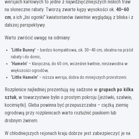
wersjach karłowych to jedne z najwdzięczniejszych niskich traw
na słoneczne rabaty. Tworzą zwarte kępy wysokości ok.
40–60
cm
, a ich „lisi ogonki” kwiatostanów świetnie wyglądają z bliska i z
dalszej perspektywy.
Warto zwrócić uwagę na odmiany:
‘Little Bunny’
– bardzo kompaktowa, ok. 30–40 cm, idealna na przód
rabaty i do donic,
‘Hameln’
– klasyczna, do 60 cm, wcześnie kwitnie, niezawodna w
większości ogrodów,
‘Little Hameln’
– niższa wersja, dobra do mniejszych przestrzeni.
Rozplenice najładniej prezentują się sadzone w
grupach po kilka
sztuk
, w towarzystwie bylin o prostym pokroju (jeżówki, szałwie,
kocimiętki). Gleba powinna być przepuszczalna – ciężką ziemię
ogrodową przy rozplenicach warto rozluźnić piaskiem lub
drobnym żwirem.
W chłodniejszych rejonach kraju dobrze jest zabezpieczyć je na