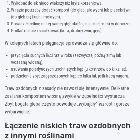
Wykopać dołek nieco większy niż bryła korzeniowa.
W razie potrzeby dodać kompost (do gleb jałowych) lub piasek/żwir
(do gleb ciężkich i mokrych).
Posadzić roślinę na tej samej głębokości, na jakiej rosła w doniczce.
Podlać obficie i ściółkować (kora, drobny żwir, grys).
W kolejnych latach pielęgnacja sprowadza się głównie do:
przycięcia suchych liści raz w roku (zazwyczaj późną zimą lub
wczesną wiosną),
usuwania pojedynczych uschniętych kęp (u kostrzew co kilka lat),
podzielenia zbyt zagęszczonych kęp co kilka lat, jeśli tracą wigoru.
Traw ozdobnych z zasady nie nawozi się intensywnie. Delikatne
zasilanie kompostem wiosną zwykle w zupełności wystarcza.
Zbyt bogata gleba często powoduje „wybujały” wzrost i gorsze
wybarwienie.
Łączenie niskich traw ozdobnych
z innymi roślinami