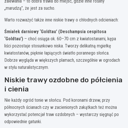
zalewania – to dobra trawa do miejsc, gdzie inne rośliny
„marudzą”, że jest za sucho.
Warto rozważyć także inne niskie trawy o chłodnych odcieniach:
Śmiałek darniowy ‘Goldtau’ (Deschampsia cespitosa
‘Goldtau’)
– choć osiąga ok. 60–70 cm z kwiatostanami, kępa
liści pozostaje stosunkowo niska. Tworzy delikatną mgiełkę
kwiatostanów, pięknie łapiących światło porannego słońca.
Dobrze wygląda w większych plamach, szczególnie w ogrodach
w stylu naturalistycznym.
Niskie trawy ozdobne do półcienia
i cienia
Nie każdy ogród tonie w słońcu. Pod koronami drzew, przy
północnych ścianach czy w zacienionych zakątkach też można
wykorzystać potencjał traw ozdobnych – wystarczy sięgnąć po
odpowiednie gatunki.