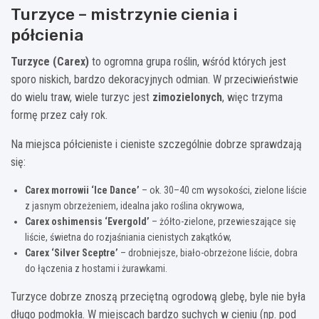
Turzyce – mistrzynie cienia i
półcienia
Turzyce (Carex)
to ogromna grupa roślin, wśród których jest
sporo niskich, bardzo dekoracyjnych odmian. W przeciwieństwie
do wielu traw, wiele turzyc jest
zimozielonych
, więc trzyma
formę przez cały rok.
Na miejsca półcieniste i cieniste szczególnie dobrze sprawdzają
się:
Carex morrowii ‘Ice Dance’
– ok. 30–40 cm wysokości, zielone liście
z jasnym obrzeżeniem, idealna jako roślina okrywowa,
Carex oshimensis ‘Evergold’
– żółto-zielone, przewieszające się
liście, świetna do rozjaśniania cienistych zakątków,
Carex ‘Silver Sceptre’
– drobniejsze, biało-obrzeżone liście, dobra
do łączenia z hostami i żurawkami.
Turzyce dobrze znoszą przeciętną ogrodową glebę, byle nie była
długo podmokła. W miejscach bardzo suchych w cieniu (np. pod