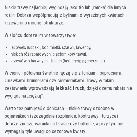
Niskie trawy najładniej wyglądają jako tło lub „ramka” dla innych
roślin. Dobrze współpracują z bylinami o wyrazistych kwiatach i
krzewami o mocnej strukturze.
W słońcu dobrze im w towarzystwie:
jeżówek, rudbekii, kocimiętki, szałwii, lawendy,
niskich róż rabatowych, pięciorników, tawuł,
krzewów o barwnych liściach (berberysy, pęcherznice).
W cieniu i półcieniu świetnie łączą się z funkiami, paprociami,
żurawkami, brunnerami czy ciemiernikami. Trawy w takim
zestawieniu wprowadzają
lekkość i ruch
, dzięki czemu rabata nie
wygląda na „ciężką”.
Warto też pamiętać o donicach – niskie trawy ozdobne w
pojemnikach (szczególnie rozplenice, kostrzewy i turzyce)
dobrze znoszą warunki na tarasie czy balkonie, a przy tym nie
wymagają tyle uwagi co sezonowe kwiaty.