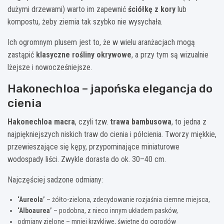
dużymi drzewami) warto im zapewnić
ściółkę z kory
lub
kompostu, żeby ziemia tak szybko nie wysychała.
Ich ogromnym plusem jest to, że w wielu aranżacjach mogą
zastąpić
klasyczne rośliny okrywowe
, a przy tym są wizualnie
lżejsze i nowocześniejsze.
Hakonechloa – japońska elegancja do
cienia
Hakonechloa macra
, czyli tzw.
trawa bambusowa
, to jedna z
najpiękniejszych niskich traw do cienia i półcienia. Tworzy miękkie,
przewieszające się kępy, przypominające miniaturowe
wodospady liści. Zwykle dorasta do ok. 30–40 cm.
Najczęściej sadzone odmiany:
‘Aureola’
– żółto-zielona, zdecydowanie rozjaśnia ciemne miejsca,
‘Alboaurea’
– podobna, z nieco innym układem pasków,
odmiany zielone – mniej krzykliwe, świetne do ogrodów