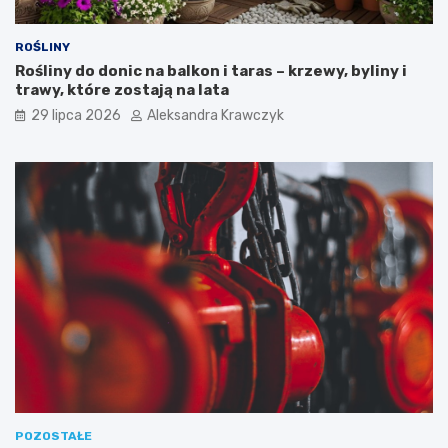
ROŚLINY
Rośliny do donic na balkon i taras – krzewy, byliny i
trawy, które zostają na lata
29 lipca 2026
Aleksandra Krawczyk
POZOSTAŁE