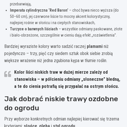
przebarwiają,
Imperata cylindryczna ‘Red Baron’
– choć bywa nieco wyższa (do
50–60 cm), jej czerwone liście to mocny akcent kolorystyczny,
najlepiej rośnie w słońcu i na ciepłych stanowiskach,
Turzyce o barwnych liściach
– wszystkie odmiany paskowane, złote
i biało-obrzeżone, szczególnie w cieniu dają efekt „rozświetlenia”.
Bardziej wyraziste kolory warto sadzić raczej
plamami
niż
pojedynczo – trzy, pięć czy siedem sztuk obok siebie zrobią
większe wrażenie niż jedna zgubiona kępa w tłumie roślin.
Kolor liści niskich traw w dużej mierze zależy od
stanowiska – w półcieniu odmiany „słoneczne” bledną,
a te do cienia potrafią się przypalać na ostrym słońcu.
Jak dobrać niskie trawy ozdobne
do ogrodu
Przy wyborze konkretnych odmian najlepiej kierować się trzema
kryteriami:
słońce
,
gleba
i
styl ogrodu
.