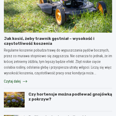
Jak kosić, żeby trawnik gęstniał – wysokość i
częstotliwość koszenia
Regularne koszenie pobudza trawę do wypuszczania pędów bocznych,
przez co murawa stopniowo się zagęszcza. Nie oznacza to jednak, że im
krócej zetniemy źdźbła, tym lepszy będzie efekt. Zbyt niskie cięcie
osłabia rośliny, odsłania glebę i przyspiesza utratę wilgoci. Liczą się więc
wysokość koszenia, częstotliwość pracy oraz kondycja noża.…
Czytaj dalej
Czy hortensje można podlewać gnojówką
z pokrzyw?