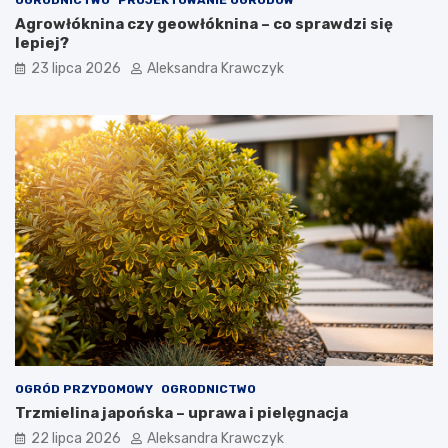
OGRODNICTWO
PROJEKTOWANIE OGRODÓW
Agrowłóknina czy geowłóknina – co sprawdzi się
lepiej?
23 lipca 2026
Aleksandra Krawczyk
OGRÓD PRZYDOMOWY
OGRODNICTWO
Trzmielina japońska – uprawa i pielęgnacja
22 lipca 2026
Aleksandra Krawczyk