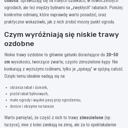
chaosu
. Sprawdzają się na małych działkach, w nowoczesnych
ogrodach, ale też między bylinami na „zwykłych” rabatach. Poniżej
konkretne odmiany, które naprawdę warto posadzić, oraz
praktyczne wskazówki, jak z nich zrobić mocny punkt ogrodu.
Czym wyróżniają się niskie trawy
ozdobne
Niskie trawy ozdobne to głównie gatunki dorastające do
20–50
cm
wysokości, tworzące zwarte, często zimozielone kępy. Nie
konkurują z wyższymi roślinami, tylko je „spinają” w spójną całość.
Dzięki temu idealnie nadają się na:
obrzeża rabat i ścieżek,
przód rabat bylinowych,
małe ogrody i wąskie pasy przy ogrodzeniu,
donice i skrzynie na tarasie.
Warto pamiętać, że część z nich to trawy
zimozielone
(np.
turzyce), inne z kolei zanikają na zimę, ale za to spektakularnie