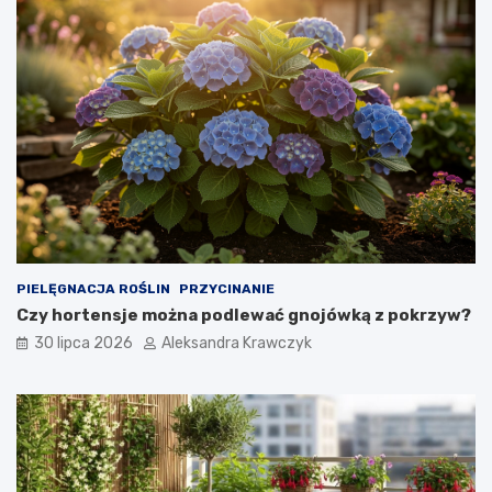
o
s
o
w
a
n
i
e
?
PIELĘGNACJA ROŚLIN
PRZYCINANIE
Czy hortensje można podlewać gnojówką z pokrzyw?
30 lipca 2026
Aleksandra Krawczyk