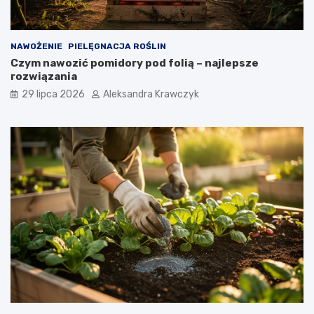
NAWOŻENIE
PIELĘGNACJA ROŚLIN
Czym nawozić pomidory pod folią – najlepsze
rozwiązania
29 lipca 2026
Aleksandra Krawczyk