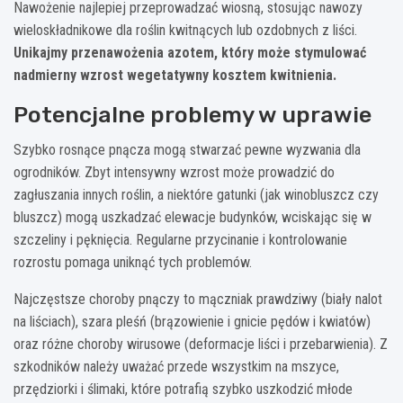
Nawożenie najlepiej przeprowadzać wiosną, stosując nawozy
wieloskładnikowe dla roślin kwitnących lub ozdobnych z liści.
Unikajmy przenawożenia azotem, który może stymulować
nadmierny wzrost wegetatywny kosztem kwitnienia.
Potencjalne problemy w uprawie
Szybko rosnące pnącza mogą stwarzać pewne wyzwania dla
ogrodników. Zbyt intensywny wzrost może prowadzić do
zagłuszania innych roślin, a niektóre gatunki (jak winobluszcz czy
bluszcz) mogą uszkadzać elewacje budynków, wciskając się w
szczeliny i pęknięcia. Regularne przycinanie i kontrolowanie
rozrostu pomaga uniknąć tych problemów.
Najczęstsze choroby pnączy to mączniak prawdziwy (biały nalot
na liściach), szara pleśń (brązowienie i gnicie pędów i kwiatów)
oraz różne choroby wirusowe (deformacje liści i przebarwienia). Z
szkodników należy uważać przede wszystkim na mszyce,
przędziorki i ślimaki, które potrafią szybko uszkodzić młode