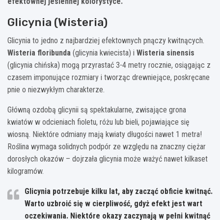
efektownej jesiennej kolorystyce.
Glicynia (Wisteria)
Glicynia to jedno z najbardziej efektownych pnączy kwitnących.
Wisteria floribunda
(glicynia kwiecista) i
Wisteria sinensis
(glicynia chińska) mogą przyrastać 3-4 metry rocznie, osiągając z
czasem imponujące rozmiary i tworząc drewniejące, poskręcane
pnie o niezwykłym charakterze.
Główną ozdobą glicynii są spektakularne, zwisające grona
kwiatów w odcieniach fioletu, różu lub bieli, pojawiające się
wiosną. Niektóre odmiany mają kwiaty długości nawet 1 metra!
Roślina wymaga solidnych podpór ze względu na znaczny ciężar
dorosłych okazów – dojrzała glicynia może ważyć nawet kilkaset
kilogramów.
Glicynia potrzebuje kilku lat, aby zacząć obficie kwitnąć.
Warto uzbroić się w cierpliwość, gdyż efekt jest wart
oczekiwania. Niektóre okazy zaczynają w pełni kwitnąć