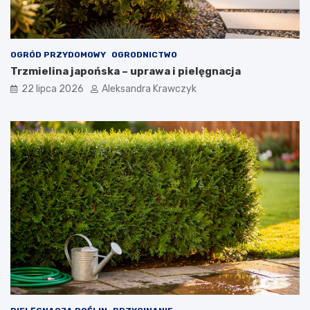
OGRÓD PRZYDOMOWY
OGRODNICTWO
Trzmielina japońska – uprawa i pielęgnacja
22 lipca 2026
Aleksandra Krawczyk