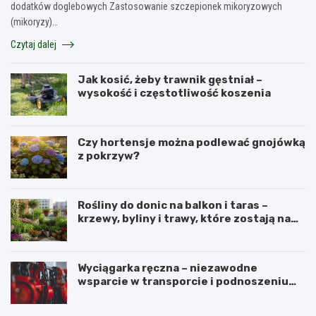
dodatków doglebowych Zastosowanie szczepionek mikoryzowych
(mikoryzy)…
Czytaj dalej
Jak kosić, żeby trawnik gęstniał –
wysokość i częstotliwość koszenia
Czy hortensje można podlewać gnojówką
z pokrzyw?
Rośliny do donic na balkon i taras –
krzewy, byliny i trawy, które zostają na
lata
Wyciągarka ręczna – niezawodne
wsparcie w transporcie i podnoszeniu
ciężkich ładunków
N
P
a
e