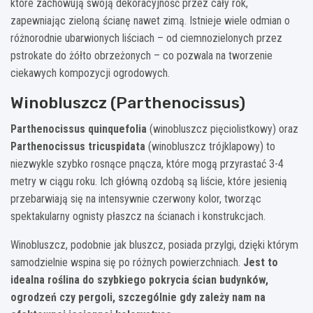
które zachowują swoją dekoracyjność przez cały rok,
zapewniając zieloną ścianę nawet zimą. Istnieje wiele odmian o
różnorodnie ubarwionych liściach – od ciemnozielonych przez
pstrokate do żółto obrzeżonych – co pozwala na tworzenie
ciekawych kompozycji ogrodowych.
Winobluszcz (Parthenocissus)
Parthenocissus quinquefolia
(winobluszcz pięciolistkowy) oraz
Parthenocissus tricuspidata
(winobluszcz trójklapowy) to
niezwykle szybko rosnące pnącza, które mogą przyrastać 3-4
metry w ciągu roku. Ich główną ozdobą są liście, które jesienią
przebarwiają się na intensywnie czerwony kolor, tworząc
spektakularny ognisty płaszcz na ścianach i konstrukcjach.
Winobluszcz, podobnie jak bluszcz, posiada przylgi, dzięki którym
samodzielnie wspina się po różnych powierzchniach.
Jest to
idealna roślina do szybkiego pokrycia ścian budynków,
ogrodzeń czy pergoli, szczególnie gdy zależy nam na