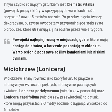
Innym szybko rosnącym gatunkiem jest
Clematis vitalba
(powojnik pnący), który w sprzyjających warunkach może
przyrastać nawet 5 metrów rocznie. Po przekwitnięciu tworzy
dekoracyjne, puszyste owocostany przypominające srebrzyste
pióropusze, które utrzymują się na roślinie przez wiele tygodni.
Powojniki najlepiej rosną w miejscach, gdzie liście mają
dostęp do słońca, a korzenie pozostają w chłodzie.
Warto osłonić podstawę rośliny kamieniami lub niskimi
bylinami.
Wiciokrzew (Lonicera)
Wiciokrzew, znany również jako kapryfolium, to pnącze o
intensywnym wzroście i pięknych, intensywnie pachnących
kwiatach.
Lonicera periclymenum
(wiciokrzew pomorski) oraz
Lonicera caprifolium
(wiciokrzew przewiercień) to gatunki,
które mogą przyrastać 2-3 metry rocznie, osiągając wysokość do
6 metrów.