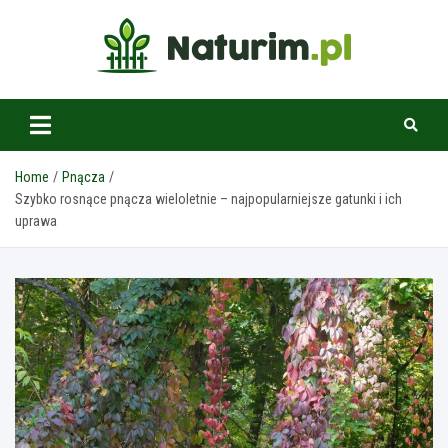
Skip
to
content
www.naturim.pl
Home
Pnącza
Szybko rosnące pnącza wieloletnie – najpopularniejsze gatunki i ich
uprawa