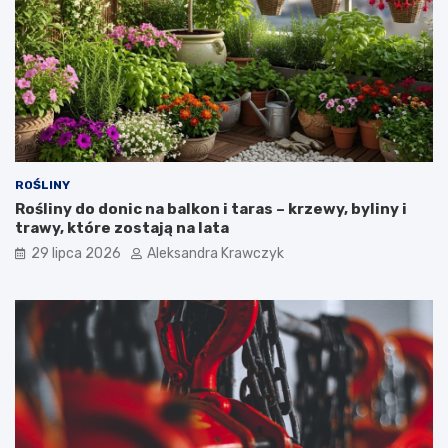
ROŚLINY
Rośliny do donic na balkon i taras – krzewy, byliny i
trawy, które zostają na lata
29 lipca 2026
Aleksandra Krawczyk