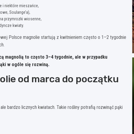
 i niektóre mieszańce,
owe, Soulange’a),
na przymrozki wiosenne,
dyncze kwiaty.
owej Polsce magnolie startują z kwitnieniem często o 1–2 tygodnie
ch.
ącą magnolią to często
3–4 tygodnie
, ale w przypadku
ki w ogóle się rozwiną.
olie od marca do początku
le bardzo licznych kwiatach. Takie rośliny potrafią rozwinąć pąki