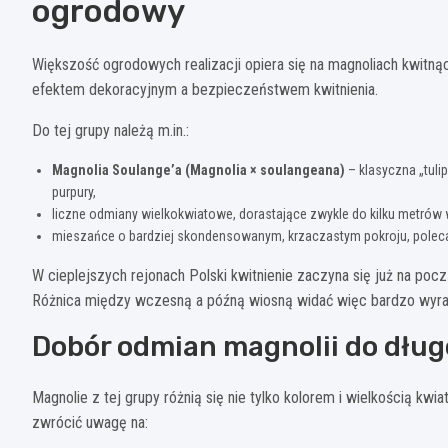
ogrodowy
Większość ogrodowych realizacji opiera się na magnoliach kwitn
efektem dekoracyjnym a bezpieczeństwem kwitnienia.
Do tej grupy należą m.in.:
Magnolia Soulange’a (Magnolia × soulangeana)
– klasyczna „tuli
purpury,
liczne odmiany wielkokwiatowe, dorastające zwykle do kilku metrów
mieszańce o bardziej skondensowanym, krzaczastym pokroju, polec
W cieplejszych rejonach Polski kwitnienie zaczyna się już na poc
Różnica między wczesną a późną wiosną widać więc bardzo wyra
Dobór odmian magnolii do dług
Magnolie z tej grupy różnią się nie tylko kolorem i wielkością kwia
zwrócić uwagę na: