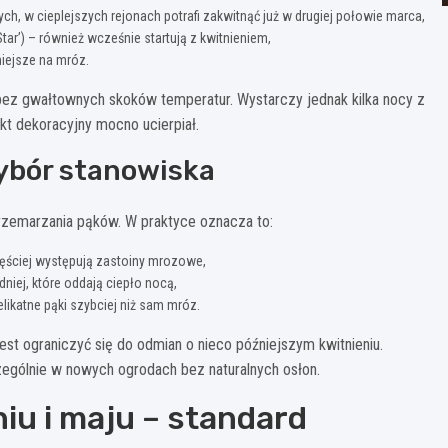
ch, w cieplejszych rejonach potrafi zakwitnąć już w drugiej połowie marca,
Star’) – również wcześnie startują z kwitnieniem,
niejsze na mróz.
bez gwałtownych skoków temperatur. Wystarczy jednak kilka nocy z
ekt dekoracyjny mocno ucierpiał.
ybór stanowiska
rzemarzania pąków. W praktyce oznacza to:
zęściej występują zastoiny mrozowe,
niej, które oddają ciepło nocą,
likatne pąki szybciej niż sam mróz.
st ograniczyć się do odmian o nieco późniejszym kwitnieniu.
ególnie w nowych ogrodach bez naturalnych osłon.
iu i maju – standard