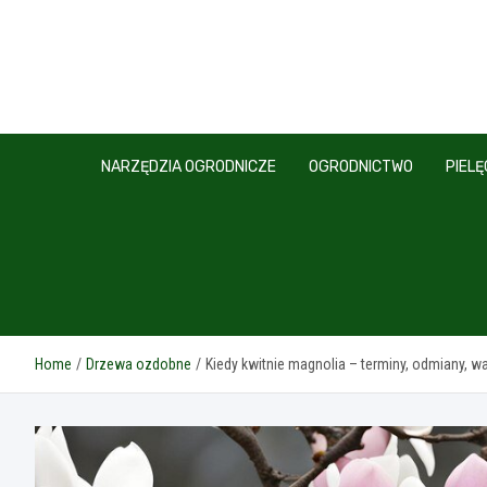
Skip
to
content
NARZĘDZIA OGRODNICZE
OGRODNICTWO
PIEL
Home
Drzewa ozdobne
Kiedy kwitnie magnolia – terminy, odmiany, wa