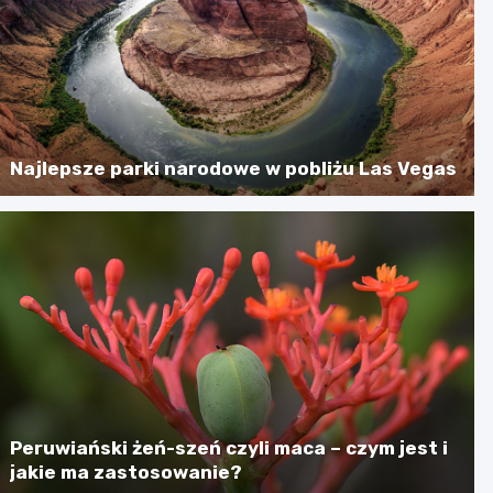
Najlepsze parki narodowe w pobliżu Las Vegas
Peruwiański żeń-szeń czyli maca – czym jest i
jakie ma zastosowanie?