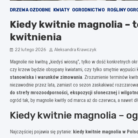
DRZEWA OZDOBNE
KWIATY
OGRODNICTWO
ROŚLINY OGR
Kiedy kwitnie magnolia – 
kwitnienia
22 lutego 2026
Aleksandra Krawczyk
Magnolie nie kwitną „kiedyś wiosną”, tylko w dość konkretnych ok
czy krzew będzie obsypany kwiatami, czy tylko smętnie wypuści k
stanowiska i warunków zimowania
. Zrozumienie terminów kwitn
niezawodnie przez lata, zamiast co sezon zaskakiwać rozczarow
do strefy mrozoodporności, ekspozycji słonecznej i wilgotn
ogród tak, by magnolie kwitły od marca aż do czerwca, a nawet d
Kiedy kwitnie magnolia – o
Najczęściej pojawia się pytanie:
kiedy kwitnie magnolia w Pols