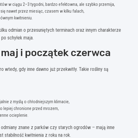
tów w ciągu 2–3 tygodni, bardzo efektowna, ale szybko przemija,
 się nawet przez miesiąc, czasem w kilku falach,
łównym kwitnieniu.
lku odmian o przesuniętych terminach oraz innym charakterze
ż po schyłek maja.
 maj i początek czerwca
o wtedy, gdy inne dawno już przekwitły. Takie rośliny są
lnie z myślą o chłodniejszym klimacie,
co lepiej chronione przed mrozem,
senne ocieplenie.
ż odmiany znane z parków czy starych ogrodów – mają inne
t stabilność kwitnienia z roku na rok.