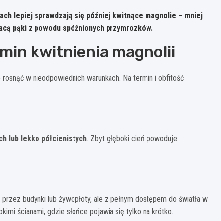
ach lepiej sprawdzają się
później kwitnące magnolie
– mniej
tracą pąki z powodu spóźnionych przymrozków.
min kwitnienia magnolii
e rosnąć w nieodpowiednich warunkach. Na termin i obfitość
h lub lekko półcienistych
. Zbyt głęboki cień powoduje:
u przez budynki lub żywopłoty, ale z pełnym dostępem do światła w
kimi ścianami, gdzie słońce pojawia się tylko na krótko.