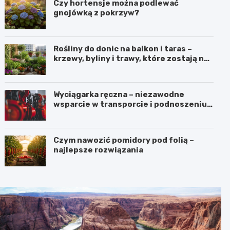
Czy hortensje można podlewać
gnojówką z pokrzyw?
Rośliny do donic na balkon i taras –
krzewy, byliny i trawy, które zostają na
lata
Wyciągarka ręczna – niezawodne
wsparcie w transporcie i podnoszeniu
ciężkich ładunków
Czym nawozić pomidory pod folią –
najlepsze rozwiązania