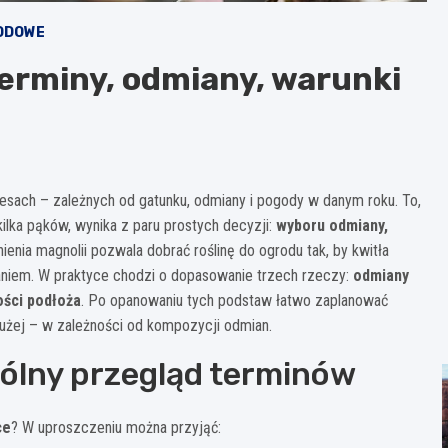
ODOWE
terminy, odmiany, warunki
resach – zależnych od gatunku, odmiany i pogody w danym roku. To,
ilka pąków, wynika z paru prostych decyzji:
wyboru odmiany,
ienia magnolii pozwala dobrać roślinę do ogrodu tak, by kwitła
aniem. W praktyce chodzi o dopasowanie trzech rzeczy:
odmiany
ości podłoża
. Po opanowaniu tych podstaw łatwo zaplanować
łużej – w zależności od kompozycji odmian.
gólny przegląd terminów
ce
? W uproszczeniu można przyjąć: