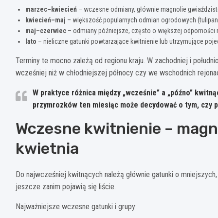
marzec–kwiecień
– wczesne odmiany, głównie magnolie gwiaździste
kwiecień–maj
– większość popularnych odmian ogrodowych (tulipan
maj–czerwiec
– odmiany późniejsze, często o większej odporności 
lato
– nieliczne gatunki powtarzające kwitnienie lub utrzymujące poje
Terminy te mocno zależą od regionu kraju. W zachodniej i południ
wcześniej niż w chłodniejszej północy czy we wschodnich rejona
W praktyce różnica między „wcześnie” a „późno” kwitn
przymrozków ten miesiąc może decydować o tym, czy pą
Wczesne kwitnienie – magn
kwietnia
Do najwcześniej kwitnących należą głównie gatunki o mniejszych, a
jeszcze zanim pojawią się liście.
Najważniejsze wczesne gatunki i grupy: