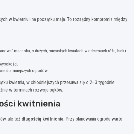
ących w kwietniu i na początku maja. To rozsądny kompromis między
panowa” magnolia, o dużych, mięsistych kwiatach w odcieniach różu, bieli i
 wysokości,
ane do mniejszych ogrodów.
zątku kwietnia, w chłodniejszych przesuwa się o 2–3 tygodnie.
źnie w terminach rozwoju pąków.
ości kwitnienia
tów, ale też
długością kwitnienia
. Przy planowaniu ogrodu warto