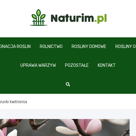
www.naturim.pl
ĘGNACJA ROŚLIN
ROLNICTWO
ROŚLINY DOMOWE
ROŚLINY 
UPRAWA WARZYW
POZOSTAŁE
KONTAKT
runki kwitnienia