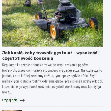
Jak kosić, żeby trawnik gęstniał – wysokość i
częstotliwość koszenia
Regularne koszenie pobudza trawę do wypuszczania pędów
bocznych, przez co murawa stopniowo się zagęszcza. Nie oznacza to
jednak, że im krócej zetniemy źdźbła, tym lepszy będzie efekt. Zbyt
niskie cięcie osłabia rośliny, odsłania glebę i przyspiesza utratę wilgoci.
Liczą się więc wysokość koszenia, częstotliwość pracy oraz kondycja
noża.…
Czytaj dalej