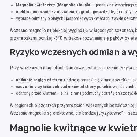
Magnolia gwiaździsta (Magnolia stellata)
– jedna z najwcześniejszy
niektóre mieszańce z udziałem magnolii gwiaździstej
(np. ‘Royal 
wybrane odmiany o białych i jasnoróżowych kwiatach, zwykle delikat
Wczesne magnolie najpiękniej wyglądają w łagodnych sezonach, 
przymrozkami poniżej
-3°C
w trakcie rozwijania się pąków, by ef
Ryzyko wczesnych odmian a w
Przy wczesnych magnoliach kluczowe jest ograniczenie ryzyka p
unikanie zagłębień terenu
, gdzie gromadzi się zimne powietrze i c
sadzenie przy ścianach budynków
od strony południowej lub zachod
ochronę przed wiatrem – silne, zimne podmuchy potrafią zniszczyć de
W regionach o częstych przymrozkach wiosennych bezpieczniej je
Wczesne magnolie są efektowne, ale bardziej „ryzykowne” – szcz
Magnolie kwitnące w kwietn