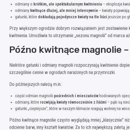
odmiany o
krótkim, ale spektakularnym kwitnieniu
– eksplozja kwia
odmiany
kwitnące dłużej, ale mniej intensywnie
– kwiaty pojawiają
gatunki, które
dokładają pojedyncze kwiaty na tle liści
jeszcze po g
Przy większym ogrodzie dobrym rozwiązaniem jest zestawienie ki
kwitnienia. Umożliwia to utrzymanie „sezonu magnolii” od marca a
Późno kwitnące magnolie –
Niektóre gatunki i odmiany magnolii rozpoczynają kwitnienie dopier
szczególnie cenne w ogrodach narażonych na przymrozki.
Do późniejszych należą m.in.:
część odmian magnolii
pośrednich i mieszańców
hodowanych specja
odmiany, które
rozwijają kwiaty równocześnie z liśćmi
– pąki są nie
gatunki „cieplejsze”, które w naszym klimacie reagują wolniej na wio
Późno kwitnące magnolie często wyglądają mniej „klasycznie” ni
odcienie barw, inny kształt kwiatów. Za to ich największą zaletą jes