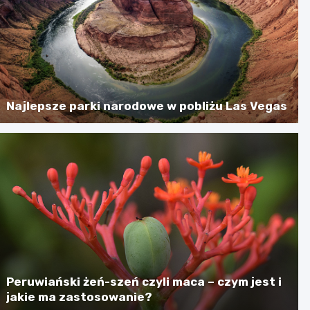
Najlepsze parki narodowe w pobliżu Las Vegas
Peruwiański żeń-szeń czyli maca – czym jest i
jakie ma zastosowanie?