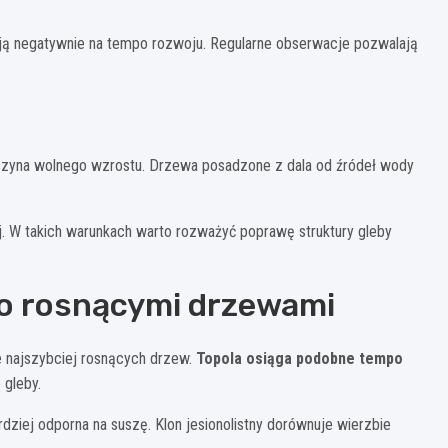
ją negatywnie na tempo rozwoju. Regularne obserwacje pozwalają
czyna wolnego wzrostu. Drzewa posadzone z dala od źródeł wody
j. W takich warunkach warto rozważyć poprawę struktury gleby
ko rosnącymi drzewami
e najszybciej rosnących drzew.
Topola osiąga podobne tempo
 gleby.
ardziej odporna na suszę. Klon jesionolistny dorównuje wierzbie