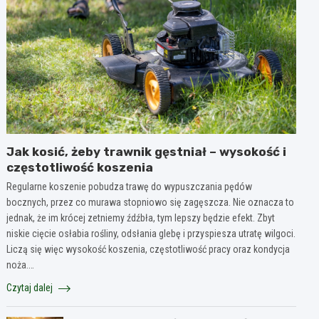
Jak kosić, żeby trawnik gęstniał – wysokość i
częstotliwość koszenia
Regularne koszenie pobudza trawę do wypuszczania pędów
bocznych, przez co murawa stopniowo się zagęszcza. Nie oznacza to
jednak, że im krócej zetniemy źdźbła, tym lepszy będzie efekt. Zbyt
niskie cięcie osłabia rośliny, odsłania glebę i przyspiesza utratę wilgoci.
Liczą się więc wysokość koszenia, częstotliwość pracy oraz kondycja
noża.…
Czytaj dalej