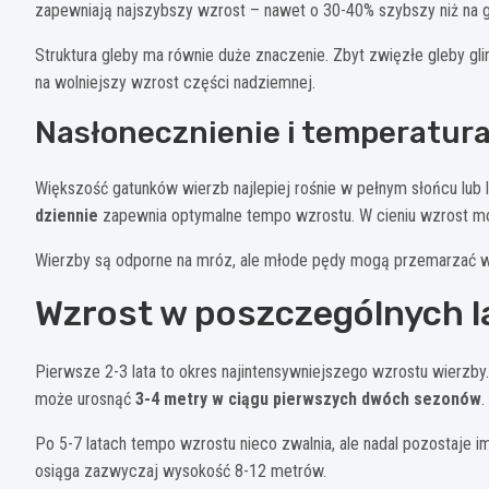
zapewniają najszybszy wzrost – nawet o 30-40% szybszy niż na g
Struktura gleby ma równie duże znaczenie. Zbyt zwięzłe gleby gl
na wolniejszy wzrost części nadziemnej.
Nasłonecznienie i temperatur
Większość gatunków wierzb najlepiej rośnie w pełnym słońcu lub l
dziennie
zapewnia optymalne tempo wzrostu. W cieniu wzrost mo
Wierzby są odporne na mróz, ale młode pędy mogą przemarzać w
Wzrost w poszczególnych l
Pierwsze 2-3 lata to okres najintensywniejszego wzrostu wierzb
może urosnąć
3-4 metry w ciągu pierwszych dwóch sezonów
.
Po 5-7 latach tempo wzrostu nieco zwalnia, ale nadal pozostaje 
osiąga zazwyczaj wysokość 8-12 metrów.