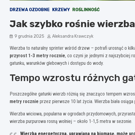
DRZEWA OZDOBNE
KRZEWY
ROŚLINNOŚĆ
Jak szybko rośnie wierzb
9 grudnia 2025
Aleksandra Krawczyk
Wierzba to naturalny sprinter wśród drzew – potrafi urosnąć o ki
przyrost 1-3 metry rocznie
, co czyni je jednymi z najszybciej
gatunku, warunków glebowych i dostępu do wody.
Tempo wzrostu różnych ga
Poszczególne gatunki wierzb różnią się znacząco tempem wzros
metry rocznie
przez pierwsze 10 lat życia. Wierzba biała osiąga
Wierzba wiciowa, popularna w ogrodach przydomowych, przyrast
wierzba purpurowa rosną wolniej – około 1-1,5 metra w sezonie.
Wierzba energetyczna, uprawiana na biomasę, może ur