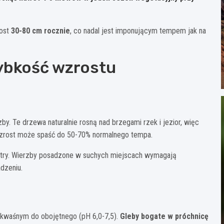
rost
30-80 cm rocznie
, co nadal jest imponującym tempem jak na
ybkość wzrostu
. Te drzewa naturalnie rosną nad brzegami rzek i jezior, więc
zrost może spaść do 50-70% normalnego tempa.
etry. Wierzby posadzone w suchych miejscach wymagają
dzeniu.
o kwaśnym do obojętnego (pH 6,0-7,5).
Gleby bogate w próchnicę