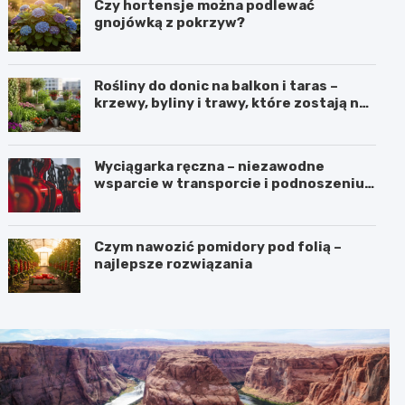
Czy hortensje można podlewać
gnojówką z pokrzyw?
Rośliny do donic na balkon i taras –
krzewy, byliny i trawy, które zostają na
lata
Wyciągarka ręczna – niezawodne
wsparcie w transporcie i podnoszeniu
ciężkich ładunków
Czym nawozić pomidory pod folią –
najlepsze rozwiązania