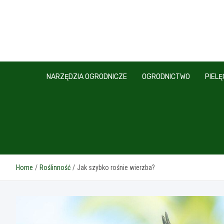
Skip
to
content
NARZĘDZIA OGRODNICZE
OGRODNICTWO
PIEL
Home
Roślinność
Jak szybko rośnie wierzba?