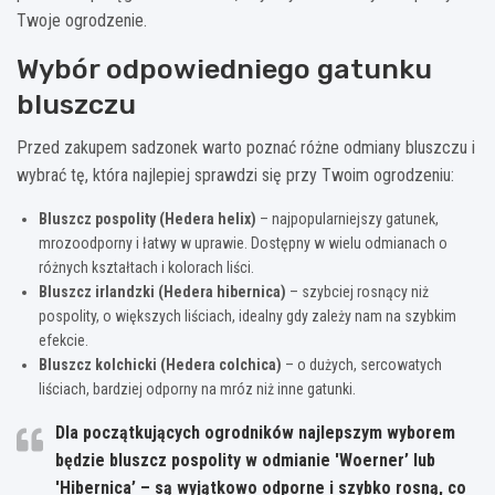
Twoje ogrodzenie.
Wybór odpowiedniego gatunku
bluszczu
Przed zakupem sadzonek warto poznać różne odmiany bluszczu i
wybrać tę, która najlepiej sprawdzi się przy Twoim ogrodzeniu:
Bluszcz pospolity (Hedera helix)
– najpopularniejszy gatunek,
mrozoodporny i łatwy w uprawie. Dostępny w wielu odmianach o
różnych kształtach i kolorach liści.
Bluszcz irlandzki (Hedera hibernica)
– szybciej rosnący niż
pospolity, o większych liściach, idealny gdy zależy nam na szybkim
efekcie.
Bluszcz kolchicki (Hedera colchica)
– o dużych, sercowatych
liściach, bardziej odporny na mróz niż inne gatunki.
Dla początkujących ogrodników najlepszym wyborem
będzie bluszcz pospolity w odmianie 'Woerner’ lub
'Hibernica’ – są wyjątkowo odporne i szybko rosną, co