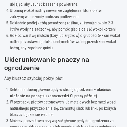
ubijając, aby usunąć kieszenie powietrzne.
Uformuj wokół rośliny niewielkie zagłębienie, które ułatwi
zatrzymywanie wody podczas podlewania.
Dokładnie podlej każdą posadzoną roślinę, zużywając około 2-3
litrów wody na sadzonkę, aby pomóc glebie osiąść wokół korzeni.
Rozłóż warstwę mulczu (kory lub zrębków) o grubości 5-7 cm wokół
roślin, pozostawiając kilka centymetrów wolnej przestrzeni wokół
łodyg, aby zapobiec gniciu.
Ukierunkowanie pnączy na
ogrodzenie
Aby bluszcz szybciej pokrył płot:
Delikatnie skieruj główne pędy w stronę ogrodzenia –
właściwe
ułożenie na początku zaoszczędzi Ci pracy później
.
W przypadku płotów betonowych lub metalowych bez możliwości
naturalnego przyczepiania się, zamontuj siatki lub linki, po których
bluszcz będzie się wspinał.
Możesz początkowo przywiązać główne pędy do ogrodzenia za
pomocą miękkiego sznurka lub specjalnych klipsów ogrodniczych,