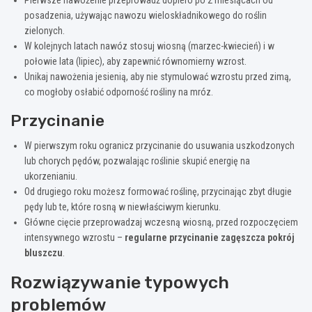
posadzenia, używając nawozu wieloskładnikowego do roślin
zielonych.
W kolejnych latach nawóz stosuj wiosną (marzec-kwiecień) i w
połowie lata (lipiec), aby zapewnić równomierny wzrost.
Unikaj nawożenia jesienią, aby nie stymulować wzrostu przed zimą,
co mogłoby osłabić odporność rośliny na mróz.
Przycinanie
W pierwszym roku ogranicz przycinanie do usuwania uszkodzonych
lub chorych pędów, pozwalając roślinie skupić energię na
ukorzenianiu.
Od drugiego roku możesz formować roślinę, przycinając zbyt długie
pędy lub te, które rosną w niewłaściwym kierunku.
Główne cięcie przeprowadzaj wczesną wiosną, przed rozpoczęciem
intensywnego wzrostu –
regularne przycinanie zagęszcza pokrój
bluszczu
.
Rozwiązywanie typowych
problemów