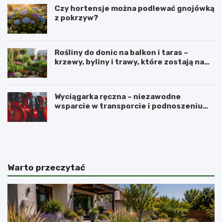
Czy hortensje można podlewać gnojówką
z pokrzyw?
Rośliny do donic na balkon i taras –
krzewy, byliny i trawy, które zostają na
lata
Wyciągarka ręczna – niezawodne
wsparcie w transporcie i podnoszeniu
ciężkich ładunków
N
P
a
e
j
r
l
u
e
w
Warto przeczytać
p
i
s
a
z
ń
e
s
p
k
a
i