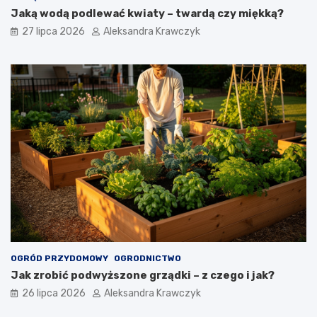
Jaką wodą podlewać kwiaty – twardą czy miękką?
27 lipca 2026
Aleksandra Krawczyk
OGRÓD PRZYDOMOWY
OGRODNICTWO
Jak zrobić podwyższone grządki – z czego i jak?
26 lipca 2026
Aleksandra Krawczyk