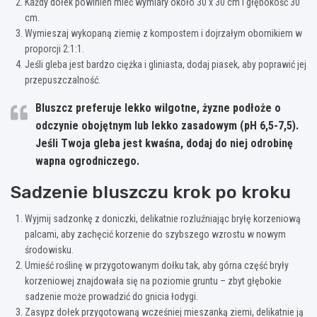
Każdy dołek powinien mieć wymiary około 30 x 30 cm i głębokość 30
cm.
Wymieszaj wykopaną ziemię z kompostem i dojrzałym obornikiem w
proporcji 2:1:1.
Jeśli gleba jest bardzo ciężka i gliniasta, dodaj piasek, aby poprawić jej
przepuszczalność.
Bluszcz preferuje lekko wilgotne, żyzne podłoże o
odczynie obojętnym lub lekko zasadowym (pH 6,5-7,5).
Jeśli Twoja gleba jest kwaśna, dodaj do niej odrobinę
wapna ogrodniczego.
Sadzenie bluszczu krok po kroku
Wyjmij sadzonkę z doniczki, delikatnie rozluźniając bryłę korzeniową
palcami, aby zachęcić korzenie do szybszego wzrostu w nowym
środowisku.
Umieść roślinę w przygotowanym dołku tak, aby górna część bryły
korzeniowej znajdowała się na poziomie gruntu – zbyt głębokie
sadzenie może prowadzić do gnicia łodygi.
Zasypz dołek przygotowaną wcześniej mieszanką ziemi, delikatnie ją