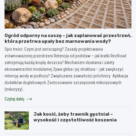
Ogród odporny na suszę – jak zaplanować przestrzeń,
która przetrwa upały bez marnowania wody?
Spis treści: Czym jest xeriscaping? Zasady projektowania
zrównoważonej przestrzeni Retencja od podstaw – jak kratki RecRoad
zatrzymują każdą kroplę deszczu? Mechanizm działania i zalety
ekonawierzchni modularnej Żywa gleba i jej struktura – jak zwiększyć
retencję wody w podłożu? Zwiększanie zawartości próchnicy Aplikacja
dodatków doglebowych Zastosowanie szczepionek mikoryzowych
(mikoryzy)…
Czytaj dalej
Jak kosić, żeby trawnik gęstniał –
wysokość i częstotliwość koszenia