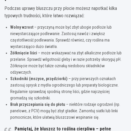
Podczas uprawy bluszczu przy płocie możesz napotkać kilka
typowych trudności, które łatwo rozwiązać:
Wolny wzrost
– przyczyną może być zbyt ubogie podłoże lub
niewystarczające podlewanie. Zastosuj nawóz i zwiększ
częstotliwość podlewania. Sprawdź również, czy roślina ma
wystarczająco dużo światła.
Żółknięcie liści
– może wskazywać na zbyt alkaliczne podłoże lub
przelanie. Sprawdź wilgotność gleby i w razie potrzeby skoryguj pH.
Żółknięcie może być także oznaką niedoboru składników
odżywczych.
Szkodniki (mszyce, przędziorki)
– przy pierwszych oznakach
zastosuj oprysk z mydła ogrodniczego lub preparaty biologiczne.
Regularnie sprawdzaj spodnią stronę liści, gdzie najczęściej
gromadzą się szkodniki.
Brak przyczepiania się do płotu
– niektóre rodzaje ogrodzeń (np.
panelowe, z PCV) mogą być zbyt gładkie. Zamontuj siatki lub linki
pomocnicze, które ułatwią bluszczowi wspinanie się.
Pamiętaj, że bluszcz to roślina cierpliwa – pełne