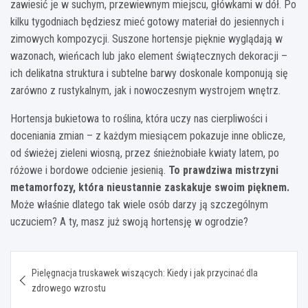
zawiesić je w suchym, przewiewnym miejscu, główkami w dół. Po
kilku tygodniach będziesz mieć gotowy materiał do jesiennych i
zimowych kompozycji. Suszone hortensje pięknie wyglądają w
wazonach, wieńcach lub jako element świątecznych dekoracji –
ich delikatna struktura i subtelne barwy doskonale komponują się
zarówno z rustykalnym, jak i nowoczesnym wystrojem wnętrz.
Hortensja bukietowa to roślina, która uczy nas cierpliwości i
doceniania zmian – z każdym miesiącem pokazuje inne oblicze,
od świeżej zieleni wiosną, przez śnieżnobiałe kwiaty latem, po
różowe i bordowe odcienie jesienią.
To prawdziwa mistrzyni
metamorfozy, która nieustannie zaskakuje swoim pięknem.
Może właśnie dlatego tak wiele osób darzy ją szczególnym
uczuciem? A ty, masz już swoją hortensję w ogrodzie?
Nawigacja
Pielęgnacja truskawek wiszących: Kiedy i jak przycinać dla
wpisu
zdrowego wzrostu