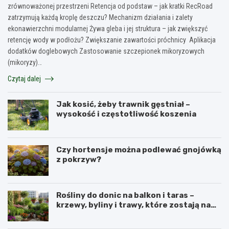
zrównoważonej przestrzeni Retencja od podstaw – jak kratki RecRoad
zatrzymują każdą kroplę deszczu? Mechanizm działania i zalety
ekonawierzchni modularnej Żywa gleba i jej struktura – jak zwiększyć
retencję wody w podłożu? Zwiększanie zawartości próchnicy Aplikacja
dodatków doglebowych Zastosowanie szczepionek mikoryzowych
(mikoryzy)…
Czytaj dalej
Jak kosić, żeby trawnik gęstniał –
wysokość i częstotliwość koszenia
Czy hortensje można podlewać gnojówką
z pokrzyw?
Rośliny do donic na balkon i taras –
krzewy, byliny i trawy, które zostają na
lata