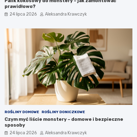
Palik kokosowy do monstery – jak zamontować
prawidłowo?
24 lipca 2026
Aleksandra Krawczyk
ROŚLINY DOMOWE
ROŚLINY DONICZKOWE
Czym myć liście monstery – domowe i bezpieczne
sposoby
24 lipca 2026
Aleksandra Krawczyk