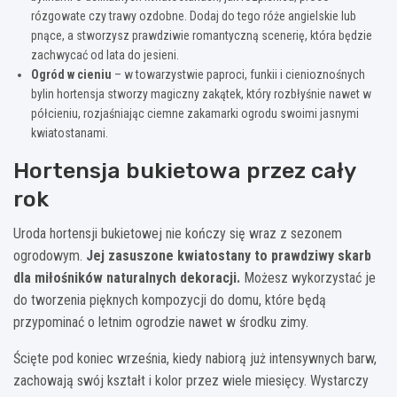
rózgowate czy trawy ozdobne. Dodaj do tego róże angielskie lub
pnące, a stworzysz prawdziwie romantyczną scenerię, która będzie
zachwycać od lata do jesieni.
Ogród w cieniu
– w towarzystwie paproci, funkii i cienioznośnych
bylin hortensja stworzy magiczny zakątek, który rozbłyśnie nawet w
półcieniu, rozjaśniając ciemne zakamarki ogrodu swoimi jasnymi
kwiatostanami.
Hortensja bukietowa przez cały
rok
Uroda hortensji bukietowej nie kończy się wraz z sezonem
ogrodowym.
Jej zasuszone kwiatostany to prawdziwy skarb
dla miłośników naturalnych dekoracji.
Możesz wykorzystać je
do tworzenia pięknych kompozycji do domu, które będą
przypominać o letnim ogrodzie nawet w środku zimy.
Ścięte pod koniec września, kiedy nabiorą już intensywnych barw,
zachowają swój kształt i kolor przez wiele miesięcy. Wystarczy