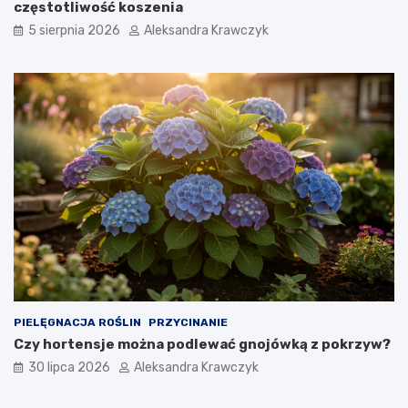
częstotliwość koszenia
a
z
5 sierpnia 2026
Aleksandra Krawczyk
a
s
t
o
s
o
w
a
n
i
e
?
PIELĘGNACJA ROŚLIN
PRZYCINANIE
Czy hortensje można podlewać gnojówką z pokrzyw?
30 lipca 2026
Aleksandra Krawczyk