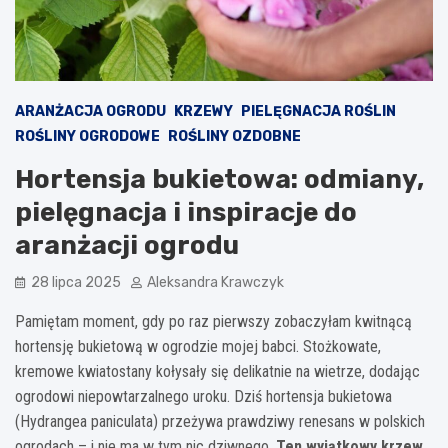
ARANŻACJA OGRODU
KRZEWY
PIELĘGNACJA ROŚLIN
ROŚLINY OGRODOWE
ROŚLINY OZDOBNE
Hortensja bukietowa: odmiany,
pielęgnacja i inspiracje do
aranżacji ogrodu
28 lipca 2025
Aleksandra Krawczyk
Pamiętam moment, gdy po raz pierwszy zobaczyłam kwitnącą
hortensję bukietową w ogrodzie mojej babci. Stożkowate,
kremowe kwiatostany kołysały się delikatnie na wietrze, dodając
ogrodowi niepowtarzalnego uroku. Dziś hortensja bukietowa
(Hydrangea paniculata) przeżywa prawdziwy renesans w polskich
ogrodach – i nie ma w tym nic dziwnego.
Ten wyjątkowy krzew