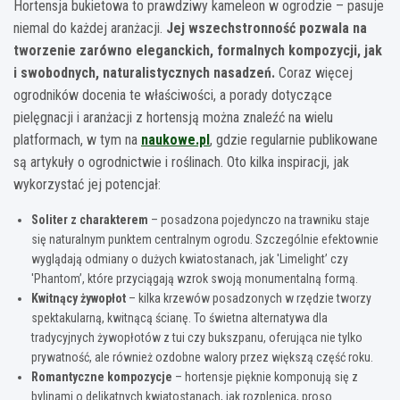
Hortensja bukietowa to prawdziwy kameleon w ogrodzie – pasuje
niemal do każdej aranżacji.
Jej wszechstronność pozwala na
tworzenie zarówno eleganckich, formalnych kompozycji, jak
i swobodnych, naturalistycznych nasadzeń.
Coraz więcej
ogrodników docenia te właściwości, a porady dotyczące
pielęgnacji i aranżacji z hortensją można znaleźć na wielu
platformach, w tym na
naukowe.pl
, gdzie regularnie publikowane
są artykuły o ogrodnictwie i roślinach. Oto kilka inspiracji, jak
wykorzystać jej potencjał:
Soliter z charakterem
– posadzona pojedynczo na trawniku staje
się naturalnym punktem centralnym ogrodu. Szczególnie efektownie
wyglądają odmiany o dużych kwiatostanach, jak 'Limelight’ czy
'Phantom’, które przyciągają wzrok swoją monumentalną formą.
Kwitnący żywopłot
– kilka krzewów posadzonych w rzędzie tworzy
spektakularną, kwitnącą ścianę. To świetna alternatywa dla
tradycyjnych żywopłotów z tui czy bukszpanu, oferująca nie tylko
prywatność, ale również ozdobne walory przez większą część roku.
Romantyczne kompozycje
– hortensje pięknie komponują się z
bylinami o delikatnych kwiatostanach, jak rozplenica, proso