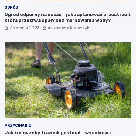
w
z
e
y
OGRÓD
w
l
Ogród odporny na suszę – jak zaplanować przestrzeń,
p
i
która przetrwa upały bez marnowania wody?
o
m
7 sierpnia 2026
Aleksandra Krawczyk
b
a
l
c
i
a
ż
–
u
c
L
z
a
y
s
m
V
j
e
e
g
s
a
t
s
i
j
a
k
i
PRZYCINANIE
e
Jak kosić, żeby trawnik gęstniał – wysokość i
m