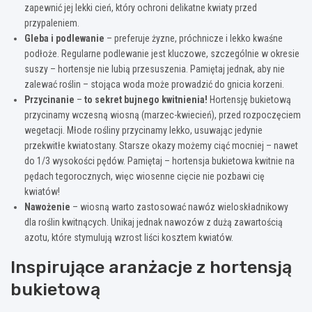
zapewnić jej lekki cień, który ochroni delikatne kwiaty przed
przypaleniem.
Gleba i podlewanie
– preferuje żyzne, próchnicze i lekko kwaśne
podłoże. Regularne podlewanie jest kluczowe, szczególnie w okresie
suszy – hortensje nie lubią przesuszenia. Pamiętaj jednak, aby nie
zalewać roślin – stojąca woda może prowadzić do gnicia korzeni.
Przycinanie
–
to sekret bujnego kwitnienia!
Hortensję bukietową
przycinamy wczesną wiosną (marzec-kwiecień), przed rozpoczęciem
wegetacji. Młode rośliny przycinamy lekko, usuwając jedynie
przekwitłe kwiatostany. Starsze okazy możemy ciąć mocniej – nawet
do 1/3 wysokości pędów. Pamiętaj – hortensja bukietowa kwitnie na
pędach tegorocznych, więc wiosenne cięcie nie pozbawi cię
kwiatów!
Nawożenie
– wiosną warto zastosować nawóz wieloskładnikowy
dla roślin kwitnących. Unikaj jednak nawozów z dużą zawartością
azotu, które stymulują wzrost liści kosztem kwiatów.
Inspirujące aranżacje z hortensją
bukietową