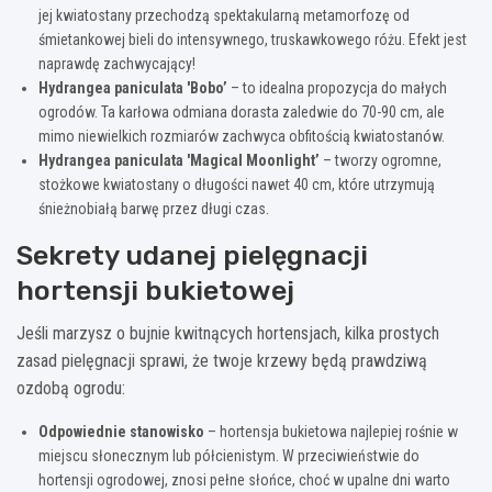
jej kwiatostany przechodzą spektakularną metamorfozę od
śmietankowej bieli do intensywnego, truskawkowego różu. Efekt jest
naprawdę zachwycający!
Hydrangea paniculata 'Bobo’
– to idealna propozycja do małych
ogrodów. Ta karłowa odmiana dorasta zaledwie do 70-90 cm, ale
mimo niewielkich rozmiarów zachwyca obfitością kwiatostanów.
Hydrangea paniculata 'Magical Moonlight’
– tworzy ogromne,
stożkowe kwiatostany o długości nawet 40 cm, które utrzymują
śnieżnobiałą barwę przez długi czas.
Sekrety udanej pielęgnacji
hortensji bukietowej
Jeśli marzysz o bujnie kwitnących hortensjach, kilka prostych
zasad pielęgnacji sprawi, że twoje krzewy będą prawdziwą
ozdobą ogrodu:
Odpowiednie stanowisko
– hortensja bukietowa najlepiej rośnie w
miejscu słonecznym lub półcienistym. W przeciwieństwie do
hortensji ogrodowej, znosi pełne słońce, choć w upalne dni warto