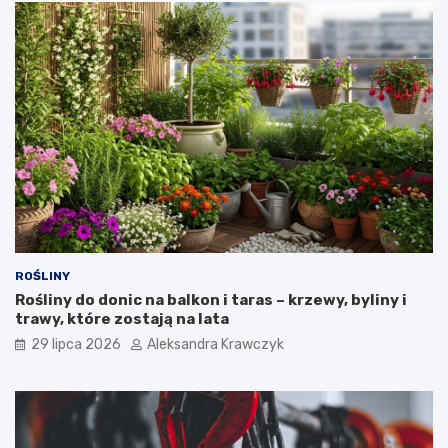
ROŚLINY
Rośliny do donic na balkon i taras – krzewy, byliny i
trawy, które zostają na lata
29 lipca 2026
Aleksandra Krawczyk