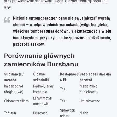
przy prawidłowym stosowaniu sięga
70–90%
redukcji populacji
larw.
Nicienie entomopatogeniczne nie są „słabszą” wersją
chemii — w odpowiednich warunkach (wilgotna gleba,
właściwa temperatura) dorównują skutecznością wielu
insektycydom, przy czym są bezpieczne dla dżdżownic,
pszczół i ssaków.
Porównanie głównych
zamienników Dursbanu
Substancja /
Główne
Dostępność
Bezpieczeństwo dla
metoda
szkodniki
w PL
pszczół
Imidaklopryd
Pędraki, larwy
Niskie (tylko
Tak
(doglebowo)
komarnic
doglebowo)
Larwy motyli,
Chlorantraniliprol
Tak
Umiarkowane
muchówki
Sprawdzić
Teflutrin
Drutowce
Niskie
rejestr