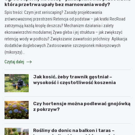
która przetrwa upały bez marnowania wody?
Spis treści: Czym jest xeriscaping? Zasady projektowania
zrównoważonej przestrzeni Retencja od podstaw – jak kratki RecRoad
zatrzymują każdą kroplę deszczu? Mechanizm działania i zalety
ekonawierzchni modularnej Żywa gleba i jej struktura – jak zwiększyć
retencję wody w podłożu? Zwiększanie zawartości próchnicy Aplikacja
dodatków doglebowych Zastosowanie szczepionek mikoryzowych
(mikoryzy)…
Czytaj dalej
Jak kosić, żeby trawnik gęstniał –
wysokość i częstotliwość koszenia
Czy hortensje można podlewać gnojówką
z pokrzyw?
Rośliny do donic na balkon i taras –