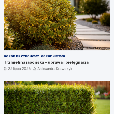
OGRÓD PRZYDOMOWY
OGRODNICTWO
Trzmielina japońska – uprawa i pielęgnacja
22 lipca 2026
Aleksandra Krawczyk