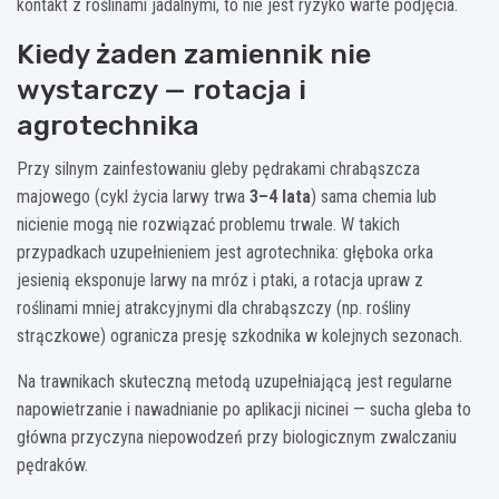
kontakt z roślinami jadalnymi, to nie jest ryzyko warte podjęcia.
Kiedy żaden zamiennik nie
wystarczy — rotacja i
agrotechnika
Przy silnym zainfestowaniu gleby pędrakami chrabąszcza
majowego (cykl życia larwy trwa
3–4 lata
) sama chemia lub
nicienie mogą nie rozwiązać problemu trwale. W takich
przypadkach uzupełnieniem jest agrotechnika: głęboka orka
jesienią eksponuje larwy na mróz i ptaki, a rotacja upraw z
roślinami mniej atrakcyjnymi dla chrabąszczy (np. rośliny
strączkowe) ogranicza presję szkodnika w kolejnych sezonach.
Na trawnikach skuteczną metodą uzupełniającą jest regularne
napowietrzanie i nawadnianie po aplikacji nicinei — sucha gleba to
główna przyczyna niepowodzeń przy biologicznym zwalczaniu
pędraków.