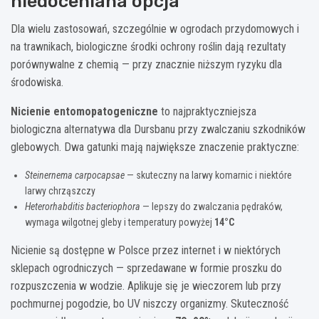
niedoceniana opcja
Dla wielu zastosowań, szczególnie w ogrodach przydomowych i
na trawnikach, biologiczne środki ochrony roślin dają rezultaty
porównywalne z chemią — przy znacznie niższym ryzyku dla
środowiska.
Nicienie entomopatogeniczne
to najpraktyczniejsza
biologiczna alternatywa dla Dursbanu przy zwalczaniu szkodników
glebowych. Dwa gatunki mają największe znaczenie praktyczne:
Steinernema carpocapsae
— skuteczny na larwy komarnic i niektóre
larwy chrząszczy
Heterorhabditis bacteriophora
— lepszy do zwalczania pędraków,
wymaga wilgotnej gleby i temperatury powyżej
14°C
Nicienie są dostępne w Polsce przez internet i w niektórych
sklepach ogrodniczych — sprzedawane w formie proszku do
rozpuszczenia w wodzie. Aplikuje się je wieczorem lub przy
pochmurnej pogodzie, bo UV niszczy organizmy. Skuteczność