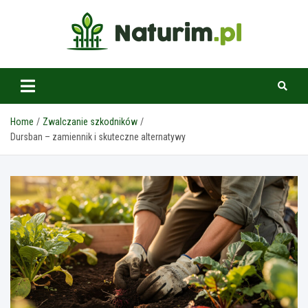
Skip
to
content
www.naturim.pl
Home
Zwalczanie szkodników
Dursban – zamiennik i skuteczne alternatywy