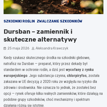
SZKODNIKI ROŚLIN
ZWALCZANIE SZKODNIKÓW
Dursban – zamiennik i
skuteczne alternatywy
25 maja 2026
Aleksandra Krawczyk
Kiedy szukasz skutecznego środka na szkodniki glebowe,
natrafisz na Dursban — preparat, który przez dekady był
standardem w ochronie roślin, a dziś jest
wycofany z rynku
europejskiego
. Jego substancja czynna,
chlorpiryfos
, została
zakazana w UE decyzją z 2020 roku ze względu na ryzyko dla
zdrowia i środowiska. Nie oznacza to jednak, że zostałeś bez
opcji — rynek oferuje kilka realnych zamienników, które działają na
podobne grupy szkodników, choć mechanizmy i spektrum
działania różnią się istotnie.