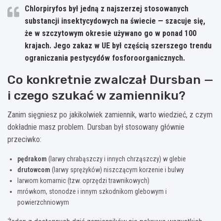
Chlorpiryfos był jedną z najszerzej stosowanych
substancji insektycydowych na świecie — szacuje się,
że w szczytowym okresie używano go w ponad 100
krajach. Jego zakaz w UE był częścią szerszego trendu
ograniczania pestycydów fosforoorganicznych.
Co konkretnie zwalczał Dursban —
i czego szukać w zamienniku?
Zanim sięgniesz po jakikolwiek zamiennik, warto wiedzieć, z czym
dokładnie masz problem. Dursban był stosowany głównie
przeciwko:
pędrakom
(larwy chrabąszczy i innych chrząszczy) w glebie
drutowcom
(larwy sprężyków) niszczącym korzenie i bulwy
larwom komarnic (tzw. oprzędzi trawnikowych)
mrówkom, stonodze i innym szkodnikom glebowym i
powierzchniowym