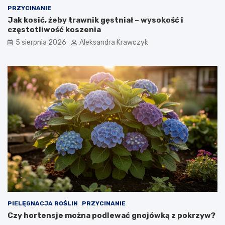
i
PRZYCINANIE
e
Jak kosić, żeby trawnik gęstniał – wysokość i
m
częstotliwość koszenia
a
z
5 sierpnia 2026
Aleksandra Krawczyk
a
s
t
o
s
o
w
a
n
i
e
?
PIELĘGNACJA ROŚLIN
PRZYCINANIE
Czy hortensje można podlewać gnojówką z pokrzyw?