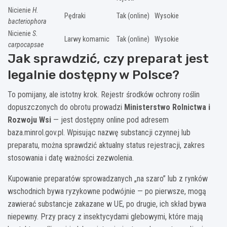
Nicienie
H.
Pędraki
Tak (online)
Wysokie
bacteriophora
Nicienie
S.
Larwy komarnic
Tak (online)
Wysokie
carpocapsae
Jak sprawdzić, czy preparat jest
legalnie dostępny w Polsce?
To pomijany, ale istotny krok. Rejestr środków ochrony roślin
dopuszczonych do obrotu prowadzi
Ministerstwo Rolnictwa i
Rozwoju Wsi
— jest dostępny online pod adresem
baza.minrol.gov.pl. Wpisując nazwę substancji czynnej lub
preparatu, można sprawdzić aktualny status rejestracji, zakres
stosowania i datę ważności zezwolenia.
Kupowanie preparatów sprowadzanych „na szaro” lub z rynków
wschodnich bywa ryzykowne podwójnie — po pierwsze, mogą
zawierać substancje zakazane w UE, po drugie, ich skład bywa
niepewny. Przy pracy z insektycydami glebowymi, które mają