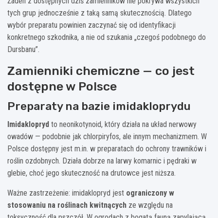
Żaden z dostępnych dziś zamienników nie pokrywa wszystkich
tych grup jednocześnie z taką samą skutecznością. Dlatego
wybór preparatu powinien zaczynać się od identyfikacji
konkretnego szkodnika, a nie od szukania „czegoś podobnego do
Dursbanu”.
Zamienniki chemiczne — co jest
dostępne w Polsce
Preparaty na bazie imidakloprydu
Imidaklopryd
to neonikotynoid, który działa na układ nerwowy
owadów — podobnie jak chlorpiryfos, ale innym mechanizmem. W
Polsce dostępny jest m.in. w preparatach do ochrony trawników i
roślin ozdobnych. Działa dobrze na larwy komarnic i pędraki w
glebie, choć jego skuteczność na drutowce jest niższa.
Ważne zastrzeżenie: imidaklopryd jest
ograniczony w
stosowaniu na roślinach kwitnących
ze względu na
toksyczność dla pszczół. W ogrodach z bogatą fauną zapylającą