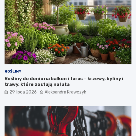
o
s
o
w
a
n
i
e
?
ROŚLINY
Rośliny do donic na balkon i taras – krzewy, byliny i
trawy, które zostają na lata
29 lipca 2026
Aleksandra Krawczyk