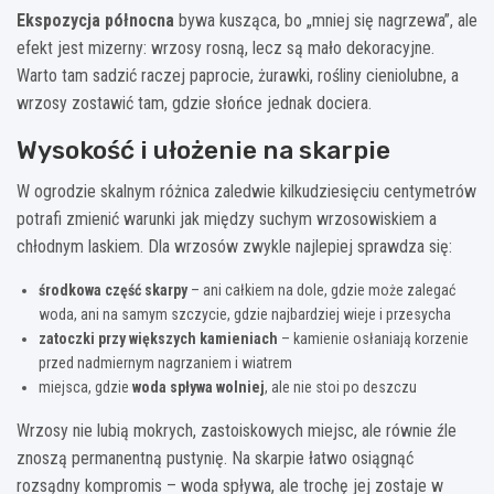
Ekspozycja północna
bywa kusząca, bo „mniej się nagrzewa”, ale
efekt jest mizerny: wrzosy rosną, lecz są mało dekoracyjne.
Warto tam sadzić raczej paprocie, żurawki, rośliny cieniolubne, a
wrzosy zostawić tam, gdzie słońce jednak dociera.
Wysokość i ułożenie na skarpie
W ogrodzie skalnym różnica zaledwie kilkudziesięciu centymetrów
potrafi zmienić warunki jak między suchym wrzosowiskiem a
chłodnym laskiem. Dla wrzosów zwykle najlepiej sprawdza się:
środkowa część skarpy
– ani całkiem na dole, gdzie może zalegać
woda, ani na samym szczycie, gdzie najbardziej wieje i przesycha
zatoczki przy większych kamieniach
– kamienie osłaniają korzenie
przed nadmiernym nagrzaniem i wiatrem
miejsca, gdzie
woda spływa wolniej
, ale nie stoi po deszczu
Wrzosy nie lubią mokrych, zastoiskowych miejsc, ale równie źle
znoszą permanentną pustynię. Na skarpie łatwo osiągnąć
rozsądny kompromis – woda spływa, ale trochę jej zostaje w