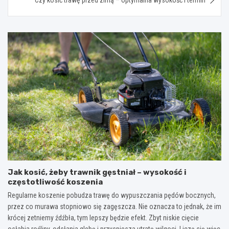
Jak kosić, żeby trawnik gęstniał – wysokość i
częstotliwość koszenia
Regularne koszenie pobudza trawę do wypuszczania pędów bocznych,
przez co murawa stopniowo się zagęszcza. Nie oznacza to jednak, że im
krócej zetniemy źdźbła, tym lepszy będzie efekt. Zbyt niskie cięcie
osłabia rośliny, odsłania glebę i przyspiesza utratę wilgoci. Liczą się więc