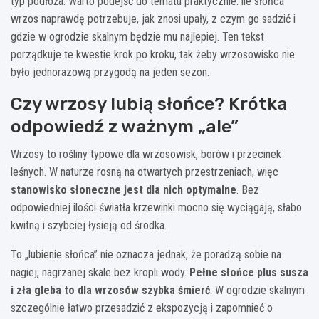
typ podłoża. Warto podejść do tematu praktycznie: ile słońca
wrzos naprawdę potrzebuje, jak znosi upały, z czym go sadzić i
gdzie w ogrodzie skalnym będzie mu najlepiej. Ten tekst
porządkuje te kwestie krok po kroku, tak żeby wrzosowisko nie
było jednorazową przygodą na jeden sezon.
Czy wrzosy lubią słońce? Krótka
odpowiedź z ważnym „ale”
Wrzosy to rośliny typowe dla wrzosowisk, borów i przecinek
leśnych. W naturze rosną na otwartych przestrzeniach, więc
stanowisko słoneczne jest dla nich optymalne
. Bez
odpowiedniej ilości światła krzewinki mocno się wyciągają, słabo
kwitną i szybciej łysieją od środka.
To „lubienie słońca” nie oznacza jednak, że poradzą sobie na
nagiej, nagrzanej skale bez kropli wody.
Pełne słońce plus susza
i zła gleba to dla wrzosów szybka śmierć
. W ogrodzie skalnym
szczególnie łatwo przesadzić z ekspozycją i zapomnieć o