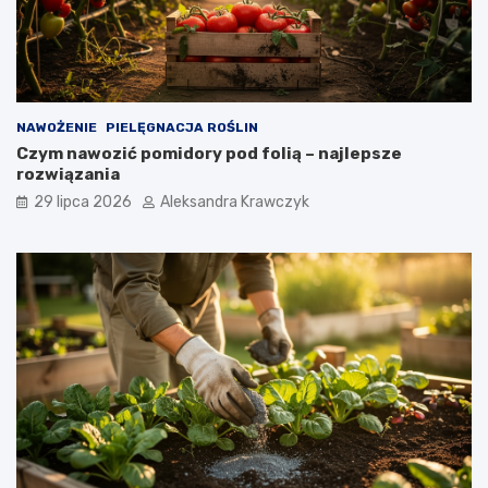
NAWOŻENIE
PIELĘGNACJA ROŚLIN
Czym nawozić pomidory pod folią – najlepsze
rozwiązania
29 lipca 2026
Aleksandra Krawczyk