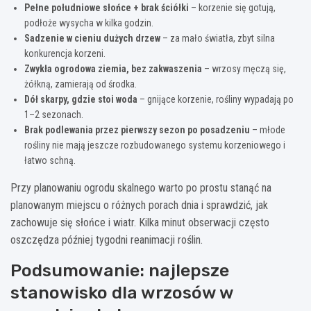
Pełne południowe słońce + brak ściółki
– korzenie się gotują,
podłoże wysycha w kilka godzin.
Sadzenie w cieniu dużych drzew
– za mało światła, zbyt silna
konkurencja korzeni.
Zwykła ogrodowa ziemia, bez zakwaszenia
– wrzosy męczą się,
żółkną, zamierają od środka.
Dół skarpy, gdzie stoi woda
– gnijące korzenie, rośliny wypadają po
1–2 sezonach.
Brak podlewania przez pierwszy sezon po posadzeniu
– młode
rośliny nie mają jeszcze rozbudowanego systemu korzeniowego i
łatwo schną.
Przy planowaniu ogrodu skalnego warto po prostu stanąć na
planowanym miejscu o różnych porach dnia i sprawdzić, jak
zachowuje się słońce i wiatr. Kilka minut obserwacji często
oszczędza później tygodni reanimacji roślin.
Podsumowanie: najlepsze
stanowisko dla wrzosów w