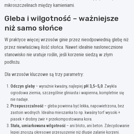
mikroszczelinach między kamieniami.
Gleba i wilgotność – ważniejsze
niż samo słońce
W praktyce więcej wrzosów ginie przez nieodpowiednią glebę niż
przez niewłaściwą ilość słońca. Nawet idealnie nasłonecznione
stanowisko nie uratuje roślin, jeśli korzenie siedzą w złym
podłożu.
Dla wrzosów kluczowe są trzy parametry:
Odczyn gleby
– wyraźnie kwaśny, najlepiej
pH 3,5–5,0
. Zwykła
ogrodowa ziemia, szczególnie gliniasta i wapienna, kompletnie się
nie nadaje.
Przepuszczalność
– gleba powinna być lekka, napowietrzona, bez
zastoin wodnych. Idealna mieszanka to np. kwaśny torf wysoki +
piasek + drobny żwir + przekompostowana kora.
Stała, umiarkowana wilgotność
– ani błoto, ani beton. Zdecydowanie
lepiej znoszą okresowe przesuszenie niż długie zalanie korzeni.