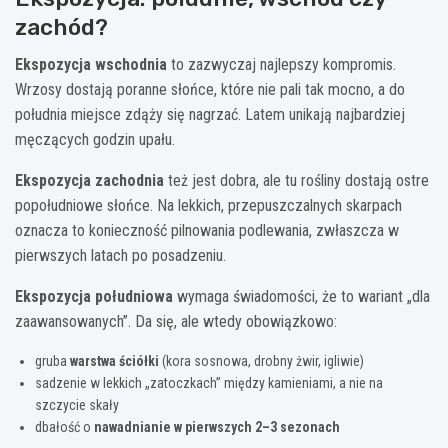
zachód?
Ekspozycja wschodnia
to zazwyczaj najlepszy kompromis.
Wrzosy dostają poranne słońce, które nie pali tak mocno, a do
południa miejsce zdąży się nagrzać. Latem unikają najbardziej
męczących godzin upału.
Ekspozycja zachodnia
też jest dobra, ale tu rośliny dostają ostre
popołudniowe słońce. Na lekkich, przepuszczalnych skarpach
oznacza to konieczność pilnowania podlewania, zwłaszcza w
pierwszych latach po posadzeniu.
Ekspozycja południowa
wymaga świadomości, że to wariant „dla
zaawansowanych”. Da się, ale wtedy obowiązkowo:
gruba
warstwa ściółki
(kora sosnowa, drobny żwir, igliwie)
sadzenie w lekkich „zatoczkach” między kamieniami, a nie na
szczycie skały
dbałość o
nawadnianie w pierwszych 2–3 sezonach