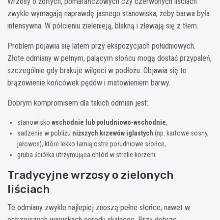
Wrzosy o żółtych, pomarańczowych czy czerwonych liściach
zwykle wymagają naprawdę jasnego stanowiska, żeby barwa była
intensywna. W półcieniu zielenieją, blakną i zlewają się z tłem.
Problem pojawia się latem przy ekspozycjach południowych.
Złote odmiany w pełnym, palącym słońcu mogą dostać przypaleń,
szczególnie gdy brakuje wilgoci w podłożu. Objawia się to
brązowienie końcówek pędów i matowieniem barwy.
Dobrym kompromisem dla takich odmian jest:
stanowisko
wschodnie lub południowo-wschodnie
,
sadzenie w pobliżu
niższych krzewów iglastych
(np. karłowe sosny,
jałowce), które lekko łamią ostre południowe słońce,
gruba ściółka utrzymująca chłód w strefie korzeni.
Tradycyjne wrzosy o zielonych
liściach
Te odmiany zwykle najlepiej znoszą pełne słońce, nawet w
ostrzejszych warunkach ogrodu skalnego. Przy dobrze