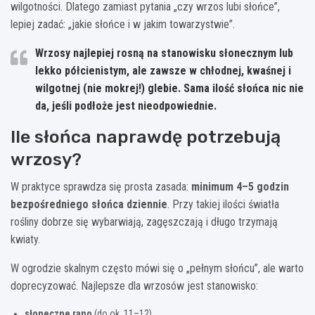
wilgotności. Dlatego zamiast pytania „czy wrzos lubi słońce”,
lepiej zadać: „jakie słońce i w jakim towarzystwie”.
Wrzosy najlepiej rosną na
stanowisku słonecznym lub
lekko półcienistym
, ale zawsze w
chłodnej, kwaśnej i
wilgotnej (nie mokrej!) glebie
. Sama ilość słońca nic nie
da, jeśli podłoże jest nieodpowiednie.
Ile słońca naprawdę potrzebują
wrzosy?
W praktyce sprawdza się prosta zasada:
minimum 4–5 godzin
bezpośredniego słońca dziennie
. Przy takiej ilości światła
rośliny dobrze się wybarwiają, zagęszczają i długo trzymają
kwiaty.
W ogrodzie skalnym często mówi się o „pełnym słońcu”, ale warto
doprecyzować. Najlepsze dla wrzosów jest stanowisko:
słoneczne rano
(do ok. 11–12)