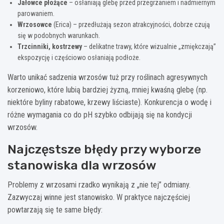
Jałowce płożące
– osłaniają glebę przed przegrzaniem i nadmiernym
parowaniem.
Wrzosowce
(Erica) – przedłużają sezon atrakcyjności, dobrze czują
się w podobnych warunkach.
Trzcinniki, kostrzewy
– delikatne trawy, które wizualnie „zmiękczają”
ekspozycję i częściowo osłaniają podłoże.
Warto unikać sadzenia wrzosów tuż przy roślinach agresywnych
korzeniowo, które lubią bardziej żyzną, mniej kwaśną glebę (np.
niektóre byliny rabatowe, krzewy liściaste). Konkurencja o wodę i
różne wymagania co do pH szybko odbijają się na kondycji
wrzosów.
Najczęstsze błędy przy wyborze
stanowiska dla wrzosów
Problemy z wrzosami rzadko wynikają z „nie tej” odmiany.
Zazwyczaj winne jest stanowisko. W praktyce najczęściej
powtarzają się te same błędy: