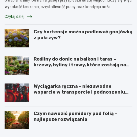
wysokość koszenia, częstotliwość pracy oraz kondycja noża.…
Czytaj dalej
Czy hortensje można podlewać gnojówką
z pokrzyw?
Rośliny do donic na balkon i taras –
krzewy, byliny i trawy, które zostają na
lata
Wyciągarka ręczna – niezawodne
wsparcie w transporcie i podnoszeniu
ciężkich ładunków
Czym nawozić pomidory pod folią –
najlepsze rozwiązania
N
P
a
e