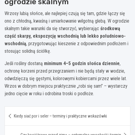
ogrodzie skalnym
Wrzosy lubią słońce, ale najlepiej czują się tam, gdzie łączy się
ono z chłodną, kwaśną i umiarkowanie wilgotną glebą. W ogrodzie
skalnym takie warunki da się stworzyć, wybierając
środkową
część skarpy, ekspozycję wschodnią lub lekko południowo-
wschodnią
, przygotowując kieszenie z odpowiednim podłożem i
stosując solidną ściółkę.
Jeśli rośliny dostaną
minimum 4–5 godzin słońca dziennie
,
ochronę korzeni przed przegrzaniem i nie będą stały w wodzie,
odwdzięczą się gęstymi, kolorowymi kobiercami przez wiele lat.
Wrzos w dobrym miejscu praktycznie „robi się sam” – wystarczy
jedno cięcie w roku i odrobina troski o podłoże.
Nawigacja
Kiedy siać por i seler – terminy i praktyczne wskazówki
wpisu
Czy kosić trawę przed zimą – optymalna wysokość i termin