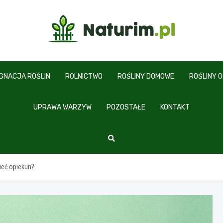
www.naturim.pl
ĘGNACJA ROŚLIN
ROLNICTWO
ROŚLINY DOMOWE
ROŚLINY 
UPRAWA WARZYW
POZOSTAŁE
KONTAKT
zieć opiekun?