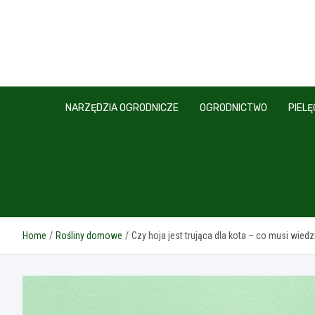
Skip
to
content
NARZĘDZIA OGRODNICZE
OGRODNICTWO
PIEL
Home
Rośliny domowe
Czy hoja jest trująca dla kota – co musi wied