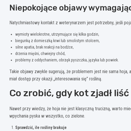
Niepokojące objawy wymagające
Natychmiastowy kontakt z weterynarzem jest potrzebny, jeśli poja
wymioty wielokrotne, utrzymujące się kilka godzin,
biegunką z domieszką krwi lub smolistym stolcem,
silne apatia, brak reakcji na bodźce,
drżenia mięśni, chwiejny chód,
problemy z oddychaniem, obrzęk pyszczka, języka lub powiek.
Takie objawy zwykle sugerują, że problemem jest nie sama hoja, a
miał dostęp przy okazji „interesowania się” rośliną.
Co zrobić, gdy kot zjadł liść
Nawet przy wiedzy, że hoja nie jest klasyczną trucizną, warto mi
wpychania pyska w wszystko, co zielone.
Sprawdzić, ile rośliny brakuje