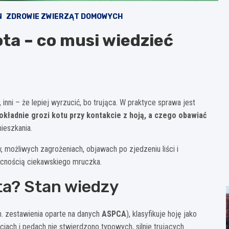
N
ZDROWIE ZWIERZĄT DOMOWYCH
kota – co musi wiedzieć
ni – że lepiej wyrzucić, bo trująca. W praktyce sprawa jest
okładnie grozi kotu przy kontakcie z hoją, a czego obawiać
ieszkania.
 możliwych zagrożeniach, objawach po zjedzeniu liści i
ecnością ciekawskiego mruczka.
ota? Stan wiedzy
n. zestawienia oparte na danych
ASPCA
), klasyfikuje hoję jako
ściach i pędach nie stwierdzono typowych, silnie trujących