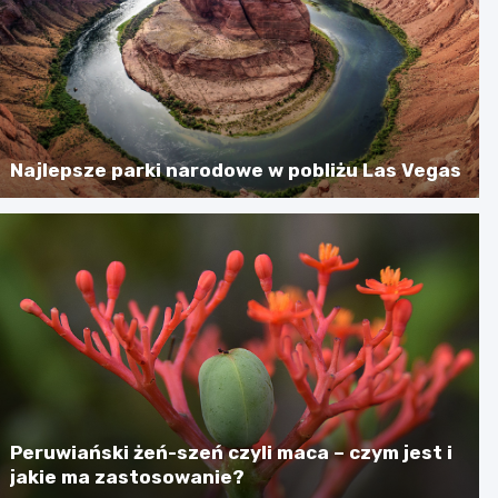
Najlepsze parki narodowe w pobliżu Las Vegas
Peruwiański żeń-szeń czyli maca – czym jest i
jakie ma zastosowanie?