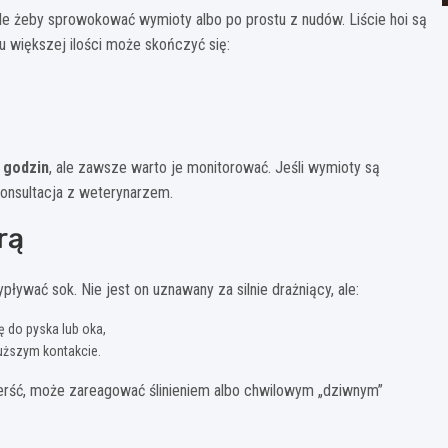
 ale żeby sprowokować wymioty albo po prostu z nudów. Liście hoi są
u większej ilości może skończyć się:
 godzin
, ale zawsze warto je monitorować. Jeśli wymioty są
 konsultacja z weterynarzem.
rą
ływać sok. Nie jest on uznawany za silnie drażniący, ale:
ię do pyska lub oka,
łuższym kontakcie.
sierść, może zareagować ślinieniem albo chwilowym „dziwnym”