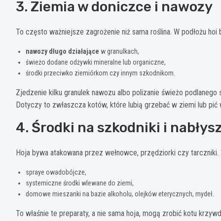
3. Ziemia w doniczce i nawozy
To często ważniejsze zagrożenie niż sama roślina. W podłożu hoi 
nawozy długo działające
w granulkach,
świeżo dodane odżywki mineralne lub organiczne,
środki przeciwko ziemiórkom czy innym szkodnikom.
Zjedzenie kilku granulek nawozu albo polizanie świeżo podlanego
Dotyczy to zwłaszcza kotów, które lubią grzebać w ziemi lub pi
4. Środki na szkodniki i nabłys
Hoja bywa atakowana przez wełnowce, przędziorki czy tarczniki. 
spraye owadobójcze,
systemiczne środki wlewane do ziemi,
domowe mieszanki na bazie alkoholu, olejków eterycznych, mydeł.
To właśnie te preparaty, a nie sama hoja, mogą zrobić kotu krzy