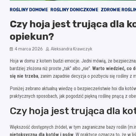
ROŚLINY DOMOWE
ROŚLINY DONICZKOWE
ZDROWIE ROŚLI
Czy hoja jest trująca dla 
opiekun?
4 marca 2026
Aleksandra Krawczyk
Hoja w domu z kotem budzi emocje. Jedni mówią, że bezpieczna, in
bardziej złożona niż proste „tak” albo „nie”.
Warto wiedzieć, co d
się nie trzeba
, zanim zapadnie decyzja o pozbyciu się rośliny z m
Poniżej zebrano aktualną wiedzę o bezpieczeństwie hoi dla kotów,
praktycznych sposobach, jak pogodzić piękną roślinę pnącą z ob
Czy hoja jest trująca dla k
Większość dostępnych źródeł, w tym zagraniczne bazy roślin (m.i
nietoksyczną dla kotów i psów
. W praktyce oznacza to, że w li