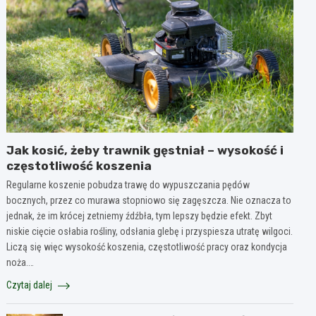
Jak kosić, żeby trawnik gęstniał – wysokość i
częstotliwość koszenia
Regularne koszenie pobudza trawę do wypuszczania pędów
bocznych, przez co murawa stopniowo się zagęszcza. Nie oznacza to
jednak, że im krócej zetniemy źdźbła, tym lepszy będzie efekt. Zbyt
niskie cięcie osłabia rośliny, odsłania glebę i przyspiesza utratę wilgoci.
Liczą się więc wysokość koszenia, częstotliwość pracy oraz kondycja
noża.…
Czytaj dalej