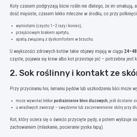
Koty czasem podgryzają liście roślin nie dlatego, że im smakują,
dość mięsiste, czasem lekko mleczne w środku, co przy połknięci
wymiotami (często 1–2 razy i koniec),
przejściowym brakiem apetytu,
apatią związaną z dyskomfortem w brzuchu.
U większości zdrowych kotów takie objawy mijają w ciągu
24–48
częste, pojawia się krew albo kot przestaje pić – potrzebna jest
2. Sok roślinny i kontakt ze skó
Przy przycinaniu hoi, łamaniu pędów lub uszkodzeniu liści może wyp
może wywołać lekkie
podrażnienie błon śluzowych
, jeśli dostanie s
u wrażliwych zwierząt – swędzenie lub zaczerwienienie skóry przy d
Kot, który ociera się o świeżo przycięte pędy, a potem wylizuje 
zachowaniem (mlaskanie, pocieranie pyska łapą).