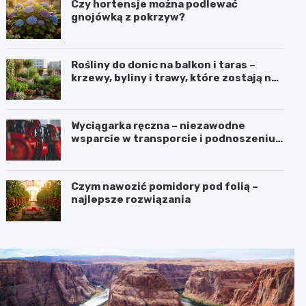
Czy hortensje można podlewać
gnojówką z pokrzyw?
Rośliny do donic na balkon i taras –
krzewy, byliny i trawy, które zostają na
lata
Wyciągarka ręczna – niezawodne
wsparcie w transporcie i podnoszeniu
ciężkich ładunków
Czym nawozić pomidory pod folią –
najlepsze rozwiązania