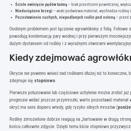
Ścisłe owinięcie pędów taśmą
– brak przestrzeni powietrznej, większ
Niedociążone brzegi
– wiatr podwiewa materiał, wychładza roślin
Pozostawienie suchych, niepodlanych roślin pod osłoną
– przed 
Osobnym problemem jest łączenie agrowłókniny z folią. Foliowe ok
powodują kondensację pary wodnej i przy pierwszym mocniejszym sło
dużym dystansem od rośliny i z wyraźnymi otworami wentylacyjny
Kiedy zdejmować agrowłókn
Okrycie nie powinno wisieć nad roślinami dłużej niż to konieczne,
zdejmuje się
stopniowo
.
Pierwsze poluzowanie lub częściowe uchylenie można zrobić już p
prognozie widać jeszcze przymrozki, warto pozostawić materiał
okryć ma sens dopiero wtedy, gdy ryzyko silnych mrozów (
poniże
Rośliny zimozielone dobrze reagują na „hartowanie w drugą stronę”
końcu całkowite zdjęcie. Dzięki temu liście stopniowo przyzwycza