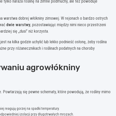
ie tylko naraża roślinę na zimne podmuchy, ale też powoduje
a warstwa dobrej włókniny zimowej. W rejonach o bardzo ostrych
ować
dwie warstwy
, pozostawiając między nimi nieco przestrzeni
rdziej się „dusi” niż korzysta.
st na kilka godzin uchylić lub lekko podnieść osłonę, żeby roślina
ażne przy różanecznikach i roślinach podatnych na choroby
ywaniu agrowłókniny
je. Powtarzają się pewne schematy, które powodują, że rośliny mimo
iej reagują gorzej na spadki temperatury.
 odpowiedniej izolacji przy długotrwałych mrozach.