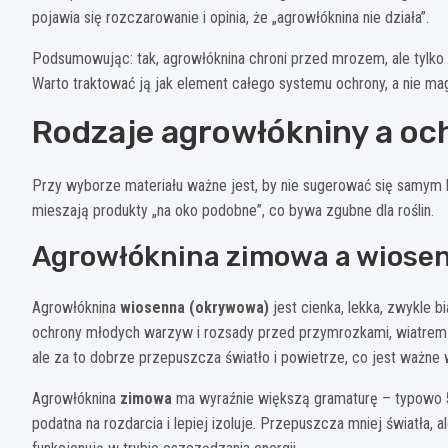
pojawia się rozczarowanie i opinia, że „agrowłóknina nie działa”.
Podsumowując: tak, agrowłóknina chroni przed mrozem, ale tylko j
Warto traktować ją jak element całego systemu ochrony, a nie mag
Rodzaje agrowłókniny a oc
Przy wyborze materiału ważne jest, by nie sugerować się samym 
mieszają produkty „na oko podobne”, co bywa zgubne dla roślin.
Agrowłóknina zimowa a wiosen
Agrowłóknina
wiosenna (okrywowa)
jest cienka, lekka, zwykle b
ochrony młodych warzyw i rozsady przed przymrozkami, wiatrem 
ale za to dobrze przepuszcza światło i powietrze, co jest ważne 
Agrowłóknina
zimowa
ma wyraźnie większą gramaturę – typowo
podatna na rozdarcia i lepiej izoluje. Przepuszcza mniej światła, al