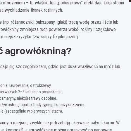
a otoczeniem – to właśnie ten „poduszkowy” efekt daje kilka stopni
za wychładzanie tkanek roślinnych.
e (np. różaneczniki, bukszpany, iglaki) tracą wodę przez liście lub
agrowłókniny zmniejsza ruch powietrza wokół rośliny i częściowo
mniejsze ryzyko tzw. suszy fizjologicznej.
ać agrowłókniną?
daje się szczególnie tam, gdzie jest duża wrażliwość na mróz lub
honie, laurowiśnie, ostrokrzewy.
 pierwszych 2–3 latach po posadzeniu.
zmaryny, niektóre trawy ozdobne.
ożyć osłonę oprócz tradycyjnego kopczyka z ziemi.
inie (szczególnie w pierwszych latach).
samym miejscu, zwykle nie potrzebują okrywania całych koron. W
ście, kompost), a agrowłókninę można ograniczyć do naprawdę