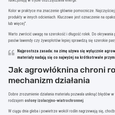
funkcjonują w trybie oszczędzania energii.
Kolor w praktyce ma znaczenie głównie pomocnicze. Najczęściej
produkty w innych odcieniach. Kluczowe jest oznaczenie na opakow
lub więcej”.
Warto zwrócić uwagę na szerokość i długość rolek. Do okrywani
pasów lawendy czy żywopłotów lepiej sprawdzą się szerokie pas
Najprostsza zasada:
na zimę używa się wyłącznie agro
materiały nadają się co najwyżej na krótkotrwałe przym
Jak agrowłóknina chroni r
mechanizm działania
Dobre zrozumienie działania materiału pozwala uniknąć błędów w 
rodzajem
osłony izolacyjno-wiatrochronnej
.
W ciągu dnia gleba i powietrze wokół roślin nagrzewają się, choćb