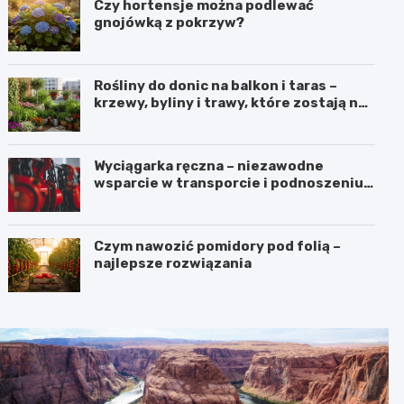
Czy hortensje można podlewać
gnojówką z pokrzyw?
Rośliny do donic na balkon i taras –
krzewy, byliny i trawy, które zostają na
lata
Wyciągarka ręczna – niezawodne
wsparcie w transporcie i podnoszeniu
ciężkich ładunków
Czym nawozić pomidory pod folią –
najlepsze rozwiązania