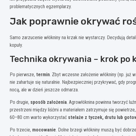
problematycznych egzemplarzy.
Jak poprawnie okrywać roś
Samo zarzucenie włókniny na krzak nie wystarczy. Decydują detal
kopuły.
Technika okrywania – krok po 
Po pierwsze,
termin
. Zbyt wczesne założenie włókniny (np. już w
nie zahartuje się naturalnie. Najbezpieczniej przykrywać, gdy pr
nocą, ale w dzień jeszcze odmarza.
Po drugie,
sposób założenia
. Agrowłóknina powinna tworzyć luźn
przestrzeni między liśćmi a materiałem zatrzymuje się powietrze, 
60–80 cm warto wykorzystać
stelaże z tyczek, drutu lub goto
Po trzecie,
mocowanie
. Dolne brzegi włókniny muszą być dobrze