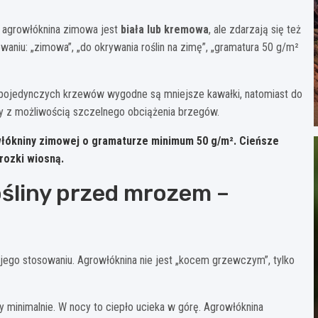
 agrowłóknina zimowa jest
biała lub kremowa
, ale zdarzają się też
aniu: „zimowa”, „do okrywania roślin na zimę”, „gramatura 50 g/m²
a pojedynczych krzewów wygodne są mniejsze kawałki, natomiast do
y z możliwością szczelnego obciążenia brzegów.
włókniny zimowej o gramaturze minimum
50 g/m²
. Cieńsze
rozki wiosną.
ośliny przed mrozem –
jego stosowaniu. Agrowłóknina nie jest „kocem grzewczym”, tylko
y minimalnie. W nocy to ciepło ucieka w górę. Agrowłóknina