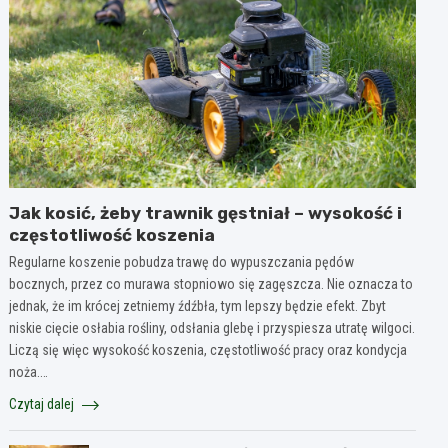
Jak kosić, żeby trawnik gęstniał – wysokość i
częstotliwość koszenia
Regularne koszenie pobudza trawę do wypuszczania pędów
bocznych, przez co murawa stopniowo się zagęszcza. Nie oznacza to
jednak, że im krócej zetniemy źdźbła, tym lepszy będzie efekt. Zbyt
niskie cięcie osłabia rośliny, odsłania glebę i przyspiesza utratę wilgoci.
Liczą się więc wysokość koszenia, częstotliwość pracy oraz kondycja
noża.…
Czytaj dalej