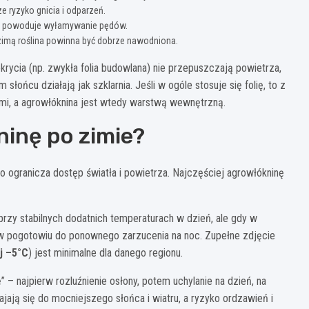
e ryzyko gnicia i odparzeń.
ę i powoduje wyłamywanie pędów.
zimą roślina powinna być dobrze nawodniona.
rycia (np. zwykła folia budowlana) nie przepuszczają powietrza,
ńcu działają jak szklarnia. Jeśli w ogóle stosuje się folię, to z
mi, a agrowłóknina jest wtedy warstwą wewnętrzną.
inę po zimie?
 bo ogranicza dostęp światła i powietrza. Najczęściej agrowłókninę
rzy stabilnych dodatnich temperaturach w dzień, ale gdy w
 w pogotowiu do ponownego zarzucenia na noc. Zupełne zdjęcie
j –5°C
) jest minimalne dla danego regionu.
 – najpierw rozluźnienie osłony, potem uchylanie na dzień, na
jają się do mocniejszego słońca i wiatru, a ryzyko ordzawień i