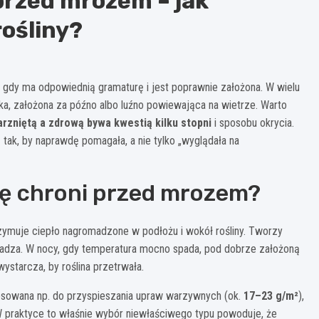
przed mrozem – jak
ośliny?
 gdy ma odpowiednią gramaturę i jest poprawnie założona. W wielu
enka, założona za późno albo luźno powiewająca na wietrze. Warto
arzniętą a zdrową bywa kwestią kilku stopni
i sposobu okrycia.
tak, by naprawdę pomagała, a nie tylko „wyglądała na
ę chroni przed mrozem?
rzymuje ciepło nagromadzone w podłożu i wokół rośliny. Tworzy
hładza. W nocy, gdy temperatura mocno spada, pod dobrze założoną
ystarcza, by roślina przetrwała.
stosowana np. do przyspieszania upraw warzywnych (ok.
17–23 g/m²
),
W praktyce to właśnie wybór niewłaściwego typu powoduje, że