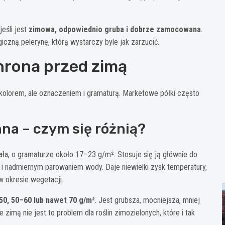
eśli jest
zimowa, odpowiednio gruba i dobrze zamocowana
.
iczną pelerynę, którą wystarczy byle jak zarzucić.
hrona przed zimą
kolorem, ale oznaczeniem i gramaturą. Marketowe półki często
na – czym się różnią?
iała, o gramaturze około 17–23 g/m². Stosuje się ją głównie do
i nadmiernym parowaniem wody. Daje niewielki zysk temperatury,
w okresie wegetacji.
50, 50–60 lub nawet 70 g/m²
. Jest grubsza, mocniejsza, mniej
e zimą nie jest to problem dla roślin zimozielonych, które i tak