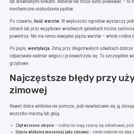
lub drewnianymi kołkami. Materiał nie może luźno powiewać – to n
mechaniczne uszkodzenia pędów.
Po czwarte,
ilość warstw
. W większości ogrodów wystarczy jedn
zimach lub przy wyjątkowo wrażliwych gatunkach można zastos
powietrza. Nie ma sensu nawijanie pięciu warstw – wtedy roślina ba
Po piąte,
wentylacja
. Zimą przy długotrwałych odwilżach dobrze je
odparowała nadmiar wilgoci i przewietrzyła się. To szczególnie w
grzybowe.
Najczęstsze błędy przy uż
zimowej
Nawet dobra włóknina nie pomoże, jeśli niewłaściwie się ją stosu
wszystko marzną lub gniją.
Zbyt wczesne okrycie
– rośliny nie mają szansy się zahartować, późn
Użycie włókniny wiosennej jako zimowej
– cienki materiał nie daje