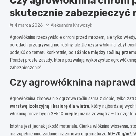
Czy agrowłóknina chroni 
skutecznie zabezpieczyć r
4 marca 2026
Aleksandra Krawczyk
Agrowłóknina rzeczywiście chroni przed mrozem, ale tylko wtedy,
ogrodach przegrywają nie rośliny, ale źle użyta włóknina: zbyt ci
podejść do tematu konkretnie, bo
różnica między rośliną przem
Poniżej proste zasady, które pozwalają wykorzystać agrowłókninę 
zabezpieczenie”.
Czy agrowłóknina naprawd
Agrowłóknina zimowa nie ogrzewa roślin sama z siebie, tylko zat
warstwę izolacyjną i barierę dla wiatru
, który najbardziej wyc
włókniną może być o
2–5°C cieplej
niż na zewnątrz – to często w
Istotna jest jednak jakość materiału. Cienka włóknina wiosenna, 
ma zupełnie inne zadanie niż zimowa o gramaturze
50–70 g/m²
. 