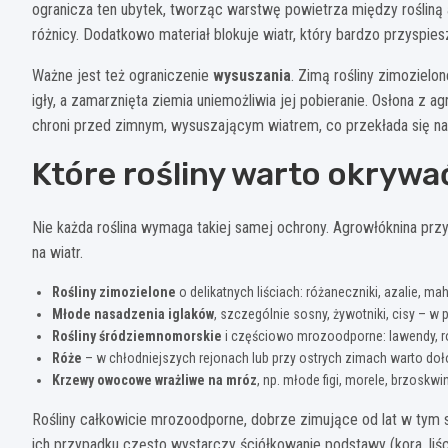
ogranicza ten ubytek, tworząc warstwę powietrza między rośliną 
różnicy. Dodatkowo materiał blokuje wiatr, który bardzo przyspies
Ważne jest też ograniczenie
wysuszania
. Zimą rośliny zimozielon
igły, a zamarznięta ziemia uniemożliwia jej pobieranie. Osłona z 
chroni przed zimnym, wysuszającym wiatrem, co przekłada się na 
Które rośliny warto okryw
Nie każda roślina wymaga takiej samej ochrony. Agrowłóknina przy
na wiatr.
Rośliny zimozielone
o delikatnych liściach: różaneczniki, azalie, ma
Młode nasadzenia iglaków
, szczególnie sosny, żywotniki, cisy – w
Rośliny śródziemnomorskie
i częściowo mrozoodporne: lawendy, ro
Róże
– w chłodniejszych rejonach lub przy ostrych zimach warto doł
Krzewy owocowe wrażliwe na mróz
, np. młode figi, morele, brzoskw
Rośliny całkowicie mrozoodporne, dobrze zimujące od lat w tym 
ich przypadku często wystarczy ściółkowanie podstawy (kora, li