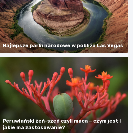
Najlepsze parki narodowe w pobliżu Las Vegas
Peruwiański żeń-szeń czyli maca – czym jest i
jakie ma zastosowanie?