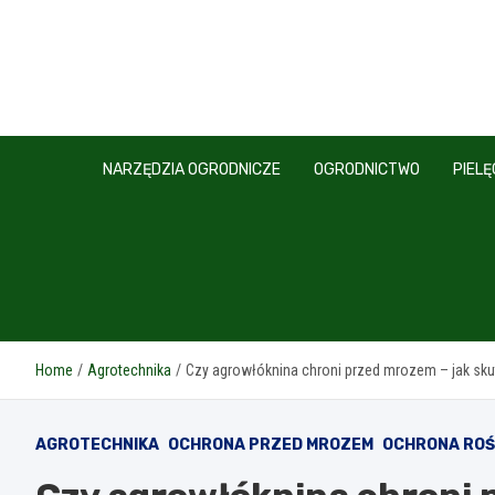
Skip
to
content
NARZĘDZIA OGRODNICZE
OGRODNICTWO
PIEL
Home
Agrotechnika
Czy agrowłóknina chroni przed mrozem – jak sku
AGROTECHNIKA
OCHRONA PRZED MROZEM
OCHRONA ROŚ