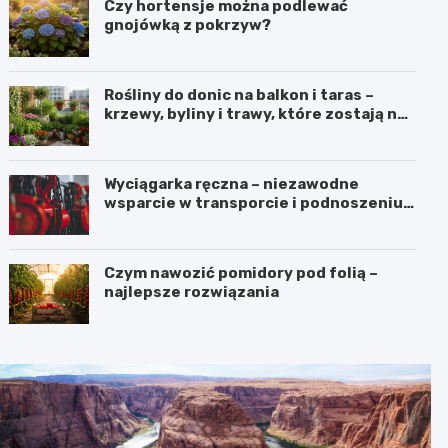
Czy hortensje można podlewać
gnojówką z pokrzyw?
Rośliny do donic na balkon i taras –
krzewy, byliny i trawy, które zostają na
lata
Wyciągarka ręczna – niezawodne
wsparcie w transporcie i podnoszeniu
ciężkich ładunków
Czym nawozić pomidory pod folią –
najlepsze rozwiązania