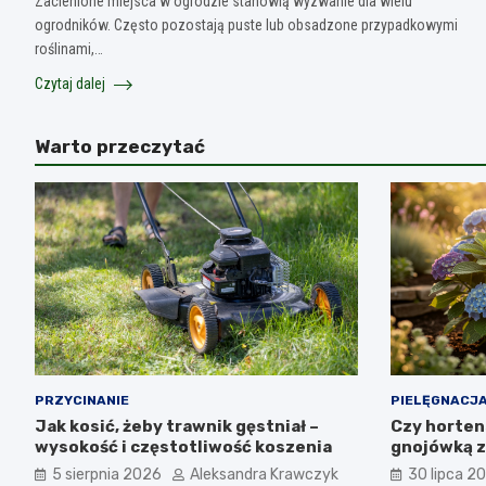
Zacienione miejsca w ogrodzie stanowią wyzwanie dla wielu
ogrodników. Często pozostają puste lub obsadzone przypadkowymi
roślinami,…
Czytaj dalej
Warto przeczytać
PRZYCINANIE
PIELĘGNACJA
Jak kosić, żeby trawnik gęstniał –
Czy horten
wysokość i częstotliwość koszenia
gnojówką z
5 sierpnia 2026
Aleksandra Krawczyk
30 lipca 2