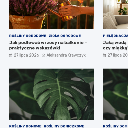
ROŚLINY OGRODOWE
ZIOŁA OGRODOWE
PIELĘGNACJA
Jak podlewać wrzosy na balkonie –
Jaką wodą 
praktyczne wskazówki
czy miękką
27 lipca 2026
Aleksandra Krawczyk
27 lipca 2
ROŚLINY DOMOWE
ROŚLINY DONICZKOWE
ROŚLINY DO