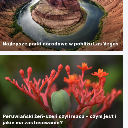
Najlepsze parki narodowe w pobliżu Las Vegas
Peruwiański żeń-szeń czyli maca – czym jest i
jakie ma zastosowanie?