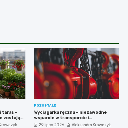
POZOSTAŁE
i taras –
Wyciągarka ręczna – niezawodne
re zostają
wsparcie w transporcie i
podnoszeniu ciężkich ładunków
 Krawczyk
29 lipca 2026
Aleksandra Krawczyk