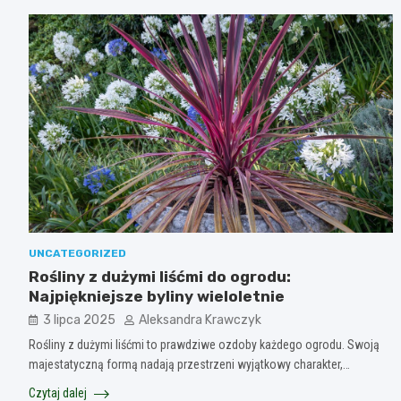
UNCATEGORIZED
Rośliny z dużymi liśćmi do ogrodu:
Najpiękniejsze byliny wieloletnie
3 lipca 2025
Aleksandra Krawczyk
Rośliny z dużymi liśćmi to prawdziwe ozdoby każdego ogrodu. Swoją
majestatyczną formą nadają przestrzeni wyjątkowy charakter,…
Czytaj dalej