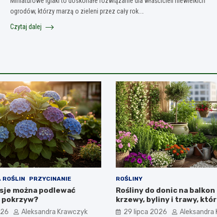
Miniaturowe iglaki to doskonałe rozwiązanie dla właścicieli niewielkich
ogrodów, którzy marzą o zieleni przez cały rok.…
Czytaj dalej
 ROŚLIN
PRZYCINANIE
ROŚLINY
sje można podlewać
Rośliny do donic na balkon 
 pokrzyw?
krzewy, byliny i trawy, któ
na lata
026
Aleksandra Krawczyk
29 lipca 2026
Aleksandra