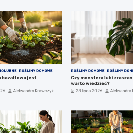
NIOLUBNE
ROŚLINY DOMOWE
ROŚLINY DOMOWE
ROŚLINY DON
 bazaltowa jest
Czy monstera lubi zraszani
warto wiedzieć?
026
Aleksandra Krawczyk
28 lipca 2026
Aleksandra