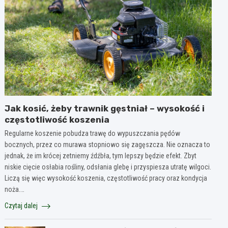
Jak kosić, żeby trawnik gęstniał – wysokość i
częstotliwość koszenia
Regularne koszenie pobudza trawę do wypuszczania pędów
bocznych, przez co murawa stopniowo się zagęszcza. Nie oznacza to
jednak, że im krócej zetniemy źdźbła, tym lepszy będzie efekt. Zbyt
niskie cięcie osłabia rośliny, odsłania glebę i przyspiesza utratę wilgoci.
Liczą się więc wysokość koszenia, częstotliwość pracy oraz kondycja
noża.…
Czytaj dalej