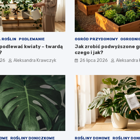
 ROŚLIN
PODLEWANIE
OGRÓD PRZYDOMOWY
OGRODNI
podlewać kwiaty – twardą
Jak zrobić podwyższone gr
?
czego i jak?
026
Aleksandra Krawczyk
26 lipca 2026
Aleksandra
MOWE
ROŚLINY DONICZKOWE
ROŚLINY DOMOWE
ROŚLINY DON