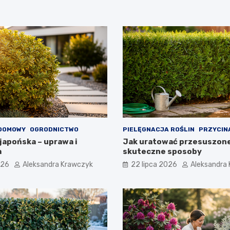
DOMOWY
OGRODNICTWO
PIELĘGNACJA ROŚLIN
PRZYCIN
japońska – uprawa i
Jak uratować przesuszone
a
skuteczne sposoby
026
Aleksandra Krawczyk
22 lipca 2026
Aleksandra