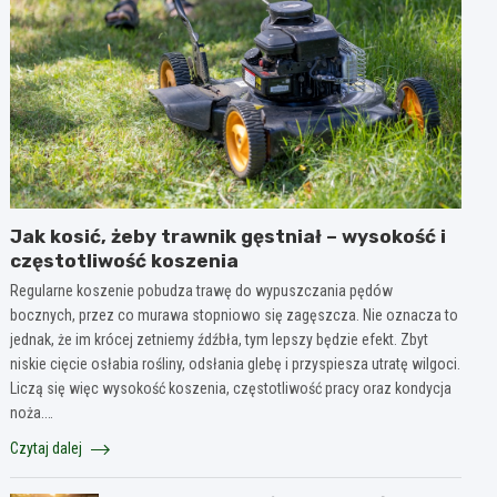
Jak kosić, żeby trawnik gęstniał – wysokość i
częstotliwość koszenia
Regularne koszenie pobudza trawę do wypuszczania pędów
bocznych, przez co murawa stopniowo się zagęszcza. Nie oznacza to
jednak, że im krócej zetniemy źdźbła, tym lepszy będzie efekt. Zbyt
niskie cięcie osłabia rośliny, odsłania glebę i przyspiesza utratę wilgoci.
Liczą się więc wysokość koszenia, częstotliwość pracy oraz kondycja
noża.…
Czytaj dalej