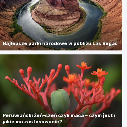
Najlepsze parki narodowe w pobliżu Las Vegas
Peruwiański żeń-szeń czyli maca – czym jest i
jakie ma zastosowanie?