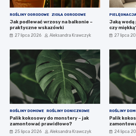
ROŚLINY OGRODOWE
ZIOŁA OGRODOWE
PIELĘGNACJA
Jak podlewać wrzosy na balkonie –
Jaką wodą 
praktyczne wskazówki
czy miękką
27 lipca 2026
Aleksandra Krawczyk
27 lipca 2
ROŚLINY DOMOWE
ROŚLINY DONICZKOWE
ROŚLINY DO
Palik kokosowy do monstery – jak
Palik koko
zamontować prawidłowo?
zamontowa
25 lipca 2026
Aleksandra Krawczyk
24 lipca 2