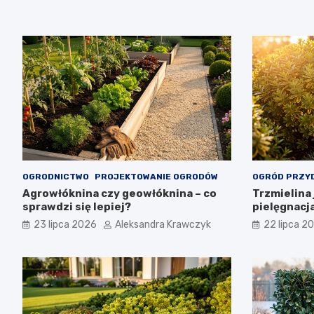
OGRODNICTWO
PROJEKTOWANIE OGRODÓW
OGRÓD PRZY
Agrowłóknina czy geowłóknina – co
Trzmielina 
sprawdzi się lepiej?
pielęgnacj
23 lipca 2026
Aleksandra Krawczyk
22 lipca 2