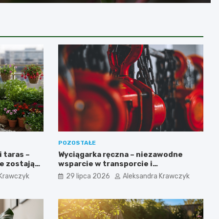
POZOSTAŁE
i taras –
Wyciągarka ręczna – niezawodne
re zostają
wsparcie w transporcie i
podnoszeniu ciężkich ładunków
 Krawczyk
29 lipca 2026
Aleksandra Krawczyk