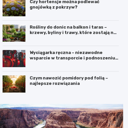
Czy hortensje można podlewać
gnojówką z pokrzyw?
Rośliny do donic na balkon i taras –
krzewy, byliny i trawy, które zostają na
lata
Wyciągarka ręczna – niezawodne
wsparcie w transporcie i podnoszeniu
ciężkich ładunków
Czym nawozić pomidory pod folią –
najlepsze rozwiązania