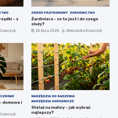
CTWO
OGRÓD PRZYDOMOWY
OGRODNICTWO
ządki – z
Żardiniera – co to jest i do czego
służy?
 Krawczyk
26 lipca 2026
Aleksandra Krawczyk
ICZKOWE
NARZĘDZIA DO SADZENIA
NARZĘDZIA OGRODNICZE
 – domowe i
Stelaż na maliny – jak wybrać
najlepszy?
 Krawczyk