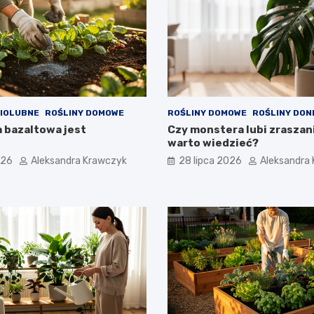
NIOLUBNE
ROŚLINY DOMOWE
ROŚLINY DOMOWE
ROŚLINY DON
 bazaltowa jest
Czy monstera lubi zraszani
warto wiedzieć?
026
Aleksandra Krawczyk
28 lipca 2026
Aleksandra