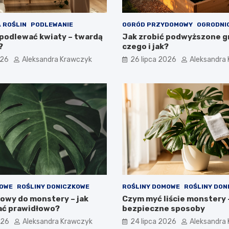
 ROŚLIN
PODLEWANIE
OGRÓD PRZYDOMOWY
OGRODNI
podlewać kwiaty – twardą
Jak zrobić podwyższone gr
?
czego i jak?
026
Aleksandra Krawczyk
26 lipca 2026
Aleksandra
MOWE
ROŚLINY DONICZKOWE
ROŚLINY DOMOWE
ROŚLINY DON
sowy do monstery – jak
Czym myć liście monstery
ć prawidłowo?
bezpieczne sposoby
026
Aleksandra Krawczyk
24 lipca 2026
Aleksandra