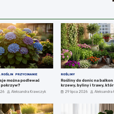
 ROŚLIN
PRZYCINANIE
ROŚLINY
sje można podlewać
Rośliny do donic na balkon 
 pokrzyw?
krzewy, byliny i trawy, któ
na lata
026
Aleksandra Krawczyk
29 lipca 2026
Aleksandra