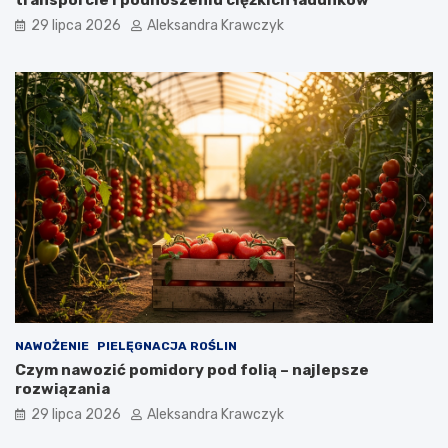
transporcie i podnoszeniu ciężkich ładunków
29 lipca 2026
Aleksandra Krawczyk
NAWOŻENIE
PIELĘGNACJA ROŚLIN
Czym nawozić pomidory pod folią – najlepsze
rozwiązania
29 lipca 2026
Aleksandra Krawczyk