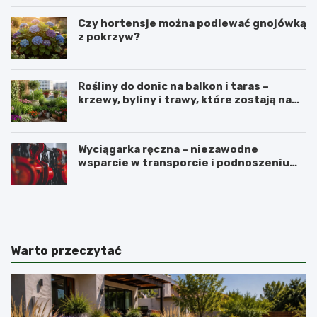
Czy hortensje można podlewać gnojówką
z pokrzyw?
Rośliny do donic na balkon i taras –
krzewy, byliny i trawy, które zostają na
lata
Wyciągarka ręczna – niezawodne
wsparcie w transporcie i podnoszeniu
ciężkich ładunków
N
P
a
e
j
r
l
u
e
w
Warto przeczytać
p
i
s
a
z
ń
e
s
p
k