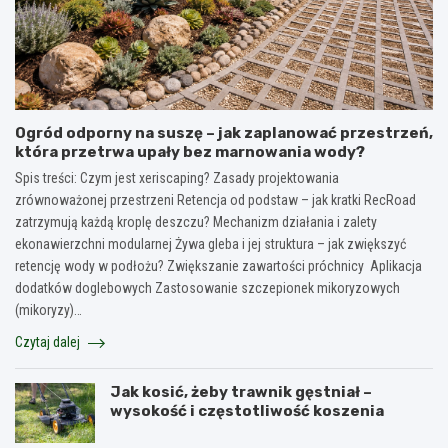
Ogród odporny na suszę – jak zaplanować przestrzeń,
która przetrwa upały bez marnowania wody?
Spis treści: Czym jest xeriscaping? Zasady projektowania
zrównoważonej przestrzeni Retencja od podstaw – jak kratki RecRoad
zatrzymują każdą kroplę deszczu? Mechanizm działania i zalety
ekonawierzchni modularnej Żywa gleba i jej struktura – jak zwiększyć
retencję wody w podłożu? Zwiększanie zawartości próchnicy Aplikacja
dodatków doglebowych Zastosowanie szczepionek mikoryzowych
(mikoryzy)…
Czytaj dalej
Jak kosić, żeby trawnik gęstniał –
wysokość i częstotliwość koszenia