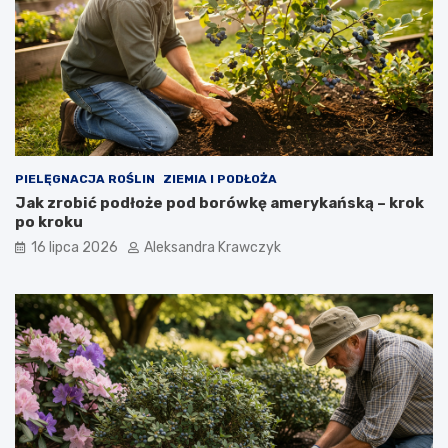
PIELĘGNACJA ROŚLIN
ZIEMIA I PODŁOŻA
Jak zrobić podłoże pod borówkę amerykańską – krok
po kroku
16 lipca 2026
Aleksandra Krawczyk