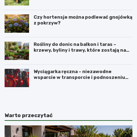
Czy hortensje można podlewać gnojówką
z pokrzyw?
Rośliny do donic na balkon i taras –
krzewy, byliny i trawy, które zostają na
lata
Wyciągarka ręczna – niezawodne
wsparcie w transporcie i podnoszeniu
ciężkich ładunków
N
P
a
e
j
r
l
u
e
w
Warto przeczytać
p
i
s
a
z
ń
e
s