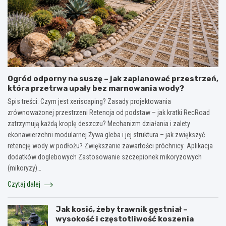
Ogród odporny na suszę – jak zaplanować przestrzeń,
która przetrwa upały bez marnowania wody?
Spis treści: Czym jest xeriscaping? Zasady projektowania
zrównoważonej przestrzeni Retencja od podstaw – jak kratki RecRoad
zatrzymują każdą kroplę deszczu? Mechanizm działania i zalety
ekonawierzchni modularnej Żywa gleba i jej struktura – jak zwiększyć
retencję wody w podłożu? Zwiększanie zawartości próchnicy Aplikacja
dodatków doglebowych Zastosowanie szczepionek mikoryzowych
(mikoryzy)…
Czytaj dalej
Jak kosić, żeby trawnik gęstniał –
wysokość i częstotliwość koszenia