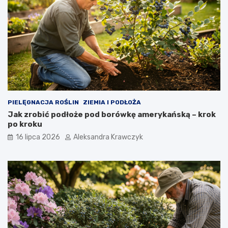
PIELĘGNACJA ROŚLIN
ZIEMIA I PODŁOŻA
Jak zrobić podłoże pod borówkę amerykańską – krok
po kroku
16 lipca 2026
Aleksandra Krawczyk