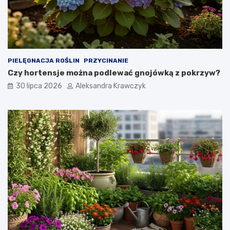
e
?
PIELĘGNACJA ROŚLIN
PRZYCINANIE
Czy hortensje można podlewać gnojówką z pokrzyw?
30 lipca 2026
Aleksandra Krawczyk