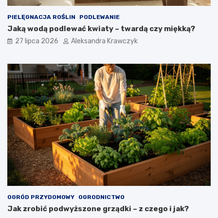
PIELĘGNACJA ROŚLIN
PODLEWANIE
Jaką wodą podlewać kwiaty – twardą czy miękką?
27 lipca 2026
Aleksandra Krawczyk
OGRÓD PRZYDOMOWY
OGRODNICTWO
Jak zrobić podwyższone grządki – z czego i jak?