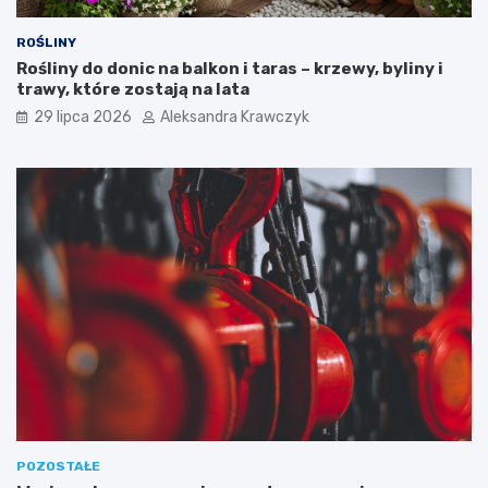
ROŚLINY
Rośliny do donic na balkon i taras – krzewy, byliny i
trawy, które zostają na lata
29 lipca 2026
Aleksandra Krawczyk
POZOSTAŁE