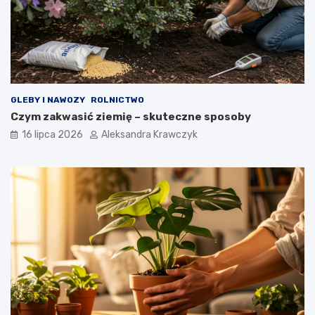
GLEBY I NAWOZY
ROLNICTWO
Czym zakwasić ziemię – skuteczne sposoby
16 lipca 2026
Aleksandra Krawczyk