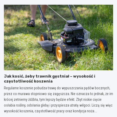
Jak kosić, żeby trawnik gęstniał – wysokość i
częstotliwość koszenia
Regularne koszenie pobudza trawę do wypuszczania pędów bocznych,
przez co murawa stopniowo się zagęszcza. Nie oznacza to jednak, że im
krócej zetniemy źdźbła, tym lepszy będzie efekt. Zbyt niskie cięcie
osłabia rośliny, odsłania glebę i przyspiesza utratę wilgoci. Liczą się więc
wysokość koszenia, częstotliwość pracy oraz kondycja noża.…