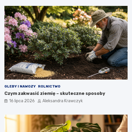
GLEBY I NAWOZY
ROLNICTWO
Czym zakwasić ziemię – skuteczne sposoby
16 lipca 2026
Aleksandra Krawczyk