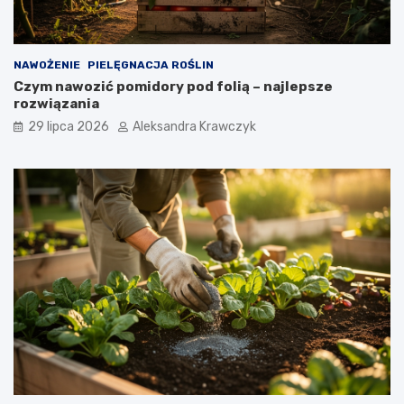
NAWOŻENIE
PIELĘGNACJA ROŚLIN
Czym nawozić pomidory pod folią – najlepsze
rozwiązania
29 lipca 2026
Aleksandra Krawczyk