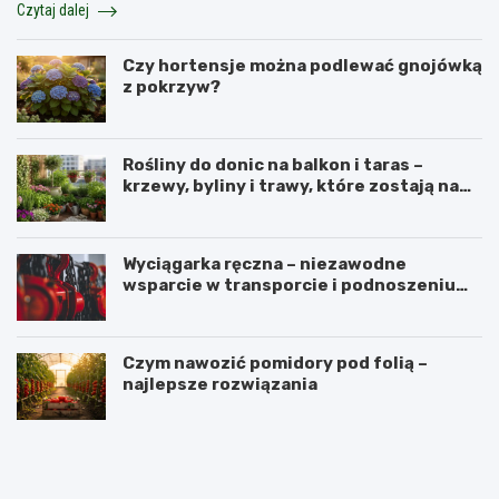
Czytaj dalej
Czy hortensje można podlewać gnojówką
z pokrzyw?
Rośliny do donic na balkon i taras –
krzewy, byliny i trawy, które zostają na
lata
Wyciągarka ręczna – niezawodne
wsparcie w transporcie i podnoszeniu
ciężkich ładunków
Czym nawozić pomidory pod folią –
najlepsze rozwiązania
N
P
a
e
j
r
l
u