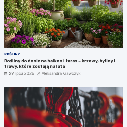
w
a
n
i
e
?
ROŚLINY
Rośliny do donic na balkon i taras – krzewy, byliny i
trawy, które zostają na lata
29 lipca 2026
Aleksandra Krawczyk